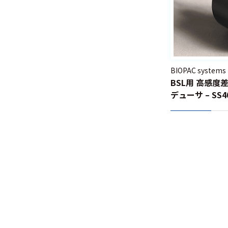
連
モーショ
ンキャプ
チャ
BIOPAC systems
指のトラ
BSL用 高感
ッキング
デューサ – SS40
SS42L
視線追尾
視線計測
眼球運動
測定
視覚刺激
呈示
聴覚刺激
呈示