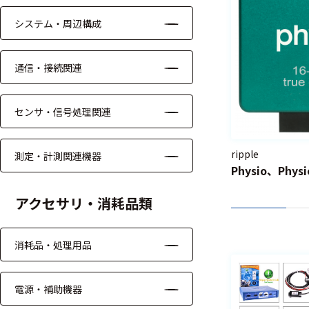
呼吸・循環・血
システム・周辺構成
行動態関連
MRI画像
通信・接続関連
撮像
呼吸流量
センサ・信号処理関連
測定
SPO2
ripple
測定・計測関連機器
Physio、Physi
連続血圧
測定
アクセサリ・消耗品類
酸素化、
脱酸素化
消耗品・処理用品
サチュレ
ーション
電源・補助機器
測定