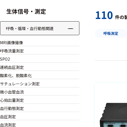
認知神経
生体信号・測定
110
科学
件の
動作解析
呼吸・循環・血行動態関連
呼吸測定
電気生理
MRI画像撮像
学的薬効
評価
呼吸流量測定
SPO2
中枢薬理
連続血圧測定
評価
酸素化、脱酸素化
平衡機能
サチュレーション測定
検査
微小血管血流
循環動態
心拍出量測定
血行動態測定
脳機能
血圧測定
生理学
血流測定