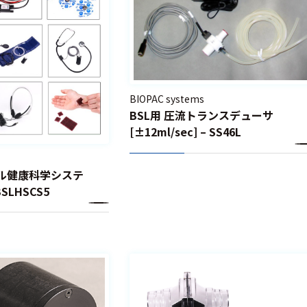
BIOPAC systems
BSL用 圧流トランスデューサ
[±12ml/sec] – SS46L
ネル健康科学システ
BSLHSCS5