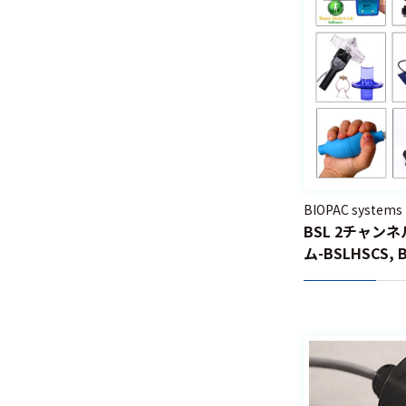
事象関連
電位測定
誘発反応
測定
脳波測定
筋電図測
定
BIOPAC systems
BSL 2チャン
皮膚温度
ム-BSLHSCS, 
測定
皮膚電気
活動測定
視線・感覚刺
激・動作解析関