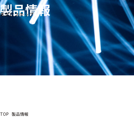
製品情報
生体
フリ
メー
本文にスキップ
信
ーワ
製品
カー
号・
ード
別
測定
検索
研究用
ヒト・人
動物
研究分野
TOP
製品情報
医用工学