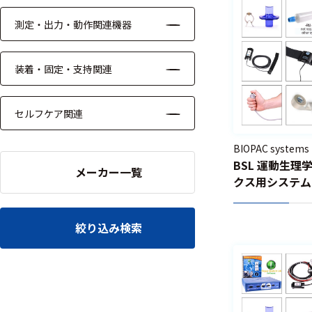
微小血管
測定・出力・動作関連機器
血流
心拍出量
装着・固定・支持関連
測定
血行動態
セルフケア関連
測定
BIOPAC systems
血圧測定
BSL 運動生
メーカー一覧
クス用システム – 
血流測定
BSLEXP-M
NIRS
絞り込み検索
心電図測
定
脈波(脈
拍)測定