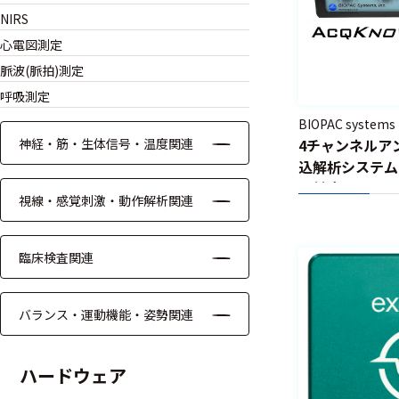
NIRS
生物学
心電図測定
力学
脈波(脈拍)測定
運動・健
呼吸測定
康科学
BIOPAC systems
4チャンネルア
神経・筋・生体信号・温度関連
心理学・
込解析システム(W
行動科学
両対応)
視線・感覚刺激・動作解析関連
睡眠科学
神経科学
臨床検査関連
バランス・運動機能・姿勢関連
測定内容
ハードウェア