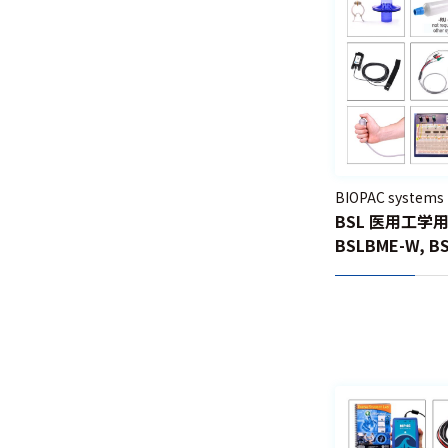
呼吸測定
神経・筋・生体
信号・温度関連
眼電図測
定
BIOPAC systems
BSL 医用工学
胃電図測
定
BSLBME-W, B
生体イン
ピーダン
ス測定
神経活動
生体信号
計測