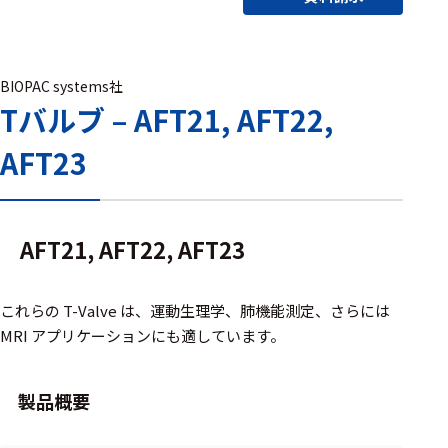
アクセ
ハード
サリ・
ウェア
消耗品
類
BIOPAC systems社
Tバルブ – AFT21, AFT22,
AFT23
ワイヤレス・無
線対応
MRI対応
AFT21, AFT22, AFT23
システム・周辺
これらの T-Valve は、運動生理学、肺機能測定、さらには
構成
MRI アプリケーションにも適しています。
装置本体
製品概要
デバイス