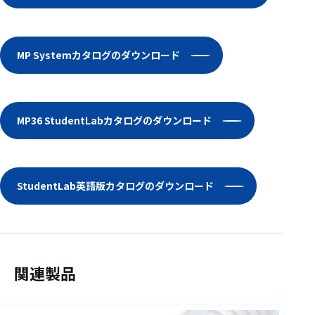
選択した条件をク
リアする
MP Systemカタログのダウンロード
698
件
の
製
品
MP36 StudentLabカタログのダウンロード
を
表
示
す
る
StudentLab英語版カタログのダウンロード
関連製品