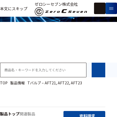
製品情報
ゼロシーセブン株式会社
フ
本文にスキップ
生
リ
メ
体
ー
ー
製
信
ワ
カ
品
号・
ー
ー
測
ド
別
定
検
索
医療用
研究用
ヒト・人
TOP
製品情報
Tバルブ – AFT21, AFT22, AFT23
動物
教育用
製品トップ
関連製品
資料請求