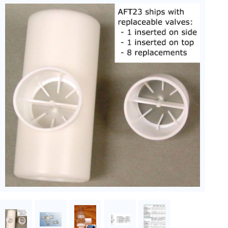
周辺機器
基幹シス
テム
通信・接続関連
刺激装置
レシーバ
トリガー
アダプタ
コネクタ
ケーブル
リード線
インター