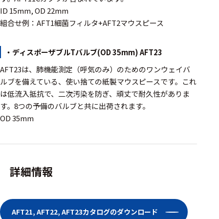
ェア
ID 15mm, OD 22mm
組合せ例：AFT1細菌フィルタ+AFT2マウスピース
測定・計測関連
機器
・ディスポーザブルTバルブ(OD 35mm) AFT23
握力計
AFT23は、肺機能測定（呼気のみ）のためのワンウェイバ
ゴニオメ
ルブを備えている、使い捨ての紙製マウスピースです。これ
ータ
は低流入抵抗で、二次汚染を防ぎ、頑丈で耐久性がありま
す。8つの予備のバルブと共に出荷されます。
アイトラ
OD 35mm
ッキング
プローブ
計測機器
詳細情報
トランス
デューサ
AFT21, AFT22, AFT23カタログのダウンロード