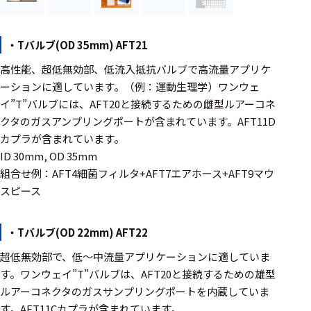
フェース
テレメー
タ
・Tバルブ(OD 35mm) AFT21
スイッチ
高性能、超低無効部、低流入抵抗バルブで高流量アプリケ
ーションに適しています。（例：運動生理学）ワンウェ
センサ・信号処
イ”T”バルブには、AFT20と接続するための雌型ルアーコネ
理関連
クタのガスアンプリングポートが含まれています。AFT11D
カプラが含まれています。
信号処理
ID 30mm, OD 35mm
組合せ例：AFT4細菌フィルタ+AFT7エアホース+AFT9マウ
センサ
スピース
モジュー
ル
・Tバルブ(OD 22mm) AFT22
アンプ
超低無効部で、低〜中流量アプリケーションに適していま
フィルタ
す。ワンウェイ”T”バルブは、AFT20と接続するための雄型
ルアーコネクタのガスサンプリングポートを内蔵していま
ソフトウ
す。AFT11Cカプラが含まれています。