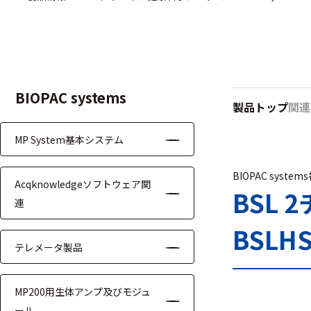
ハ
アク
ー
セサ
ド
リ・
ウ
消耗
ェ
品類
ア
BIOPAC systems
製品トップ
関連
MP System基本システム
ワイヤレス・無
線対応
BIOPAC system
Acqknowledgeソフトウェア関
MRI対応
BSL 
連
BSLH
テレメータ製品
システム・周辺
MP200用生体アンプ及びモジュ
構成
ール