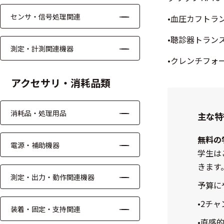
る
す
センサ・信号処理関連
•血圧カフトラン
る
•聴診器トランス
測定・計測関連機器
•クレンチフォ
アクセサリ・消耗品類
消耗品・処理用品
主な特
無料の
電源・補助機器
学生は
きます
測定・出力・動作関連機器
予算に
•2チ
装着・固定・支持関連
•直感