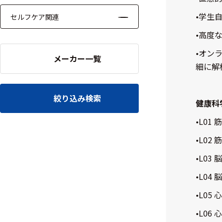
•学生
セルフケア関連
•高度
•オン
メーカー一覧
細に解
絞り込み検索
健康科
•L01
•L02
•L03 
•L04 
•L05
•L06 