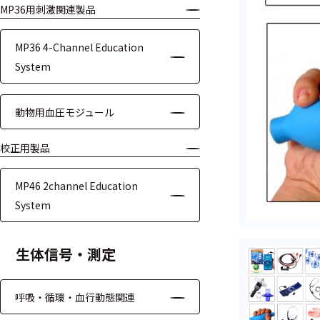
MP36用刺激関連製品
モジュー
ル
MP36 4-Channel Education
アンプ
System
フィルタ
動物用血圧モジュール
ソフトウ
ェア
校正用製品
測定・計測関連
MP46 2channel Education
機器
System
握力計
生体信号・測定
ゴニオメ
ータ
呼吸・循環・血行動態関連
アイトラ