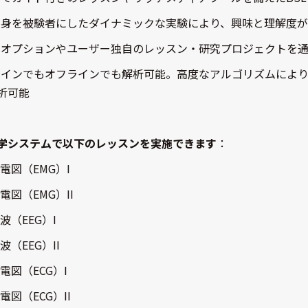
自身を被験者にしたダイナミックな実験により、興味と理解度
なオプションやユーザー独自のレッスン・研究プロジェクトを
ラインでもオフラインでも解析可能。高度なアルゴリズムによ
析可能
学システムで以下のレッスンを実施できます
：
 筋電図（EMG）I
 筋電図（EMG）II
脳波（EEG）I
脳波（EEG）II
 心電図（ECG）I
心電図（ECG）II