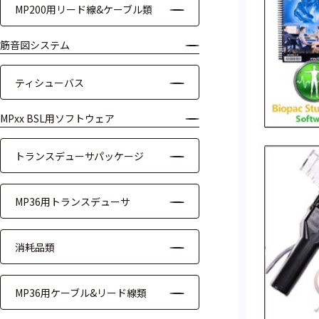
MP200用リード線&ケーブル類
ケーブル
筋音図システム
リード線
ティシューバス
インター
フェース
MPxx BSL用ソフトウェア
テレメー
タ
トランスデューサパッケージ
スイッチ
MP36用トランスデューサ
センサ・信号処
理関連
消耗品類
信号処理
MP36用ケーブル&リード線類
センサ