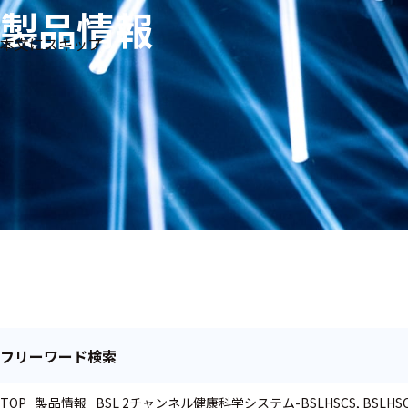
製品情報
生体
フリ
メー
本文にスキップ
信
ーワ
製品
カー
号・
ード
別
測定
検索
医
研
教
究
療
育
用
用
用
ヒ
ト・
人
動
物
フリーワード検索
TOP
製品情報
BSL 2チャンネル健康科学システム-BSLHSCS, BSLHSC