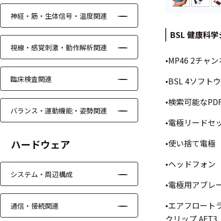
ッキング
神経・筋・生体信号・温度関連
プローブ
BSL 健康科
計測機器
視線・感覚刺激・動作解析関連
•MP46 2チ
トランス
デューサ
臨床検査関連
•BSL 4ソフ
•検索可能なP
バランス・運動機能・姿勢関連
•電極リードセッ
698
選
択
件
ハードウェア
•使い捨て電極（1
し
の
た
製
•ヘッドフォン
条
品
システム・周辺構成
件
を
•電極用アブレー
を
表
ク
示
•エアフロートラ
通信・接続関連
リ
す
クリップ AFT3
ア