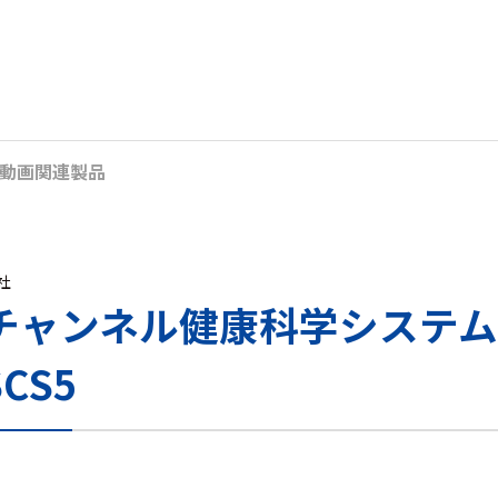
動画
関連製品
s社
2チャンネル健康科学システム-B
SCS5