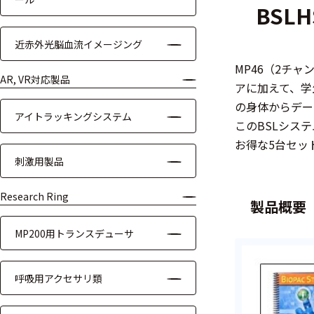
BSLH
装置本体
近赤外光脳血流イメージング
デバイス
MP46（2チャ
周辺機器
AR, VR対応製品
アに加えて、学生
の身体からデー
基幹シス
アイトラッキングシステム
テム
このBSLシス
お得な5台セット
通信・接続関連
刺激用製品
刺激装置
Research Ring
製品概要
レシーバ
MP200用トランスデューサ
トリガー
呼吸用アクセサリ類
アダプタ
コネクタ