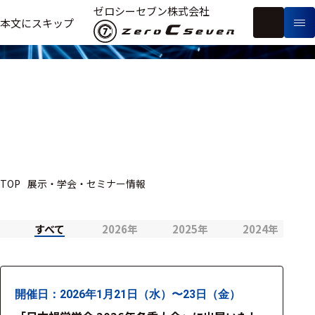
展示・学会・セミナー情報
ゼロシーセブン株式会社
フ
本文にスキップ
生
リ
メ
体
ー
ー
製
信
ワ
カ
品
号・
ー
ー
測
ド
別
定
検
索
医療用
TOP
展示・学会・セミナー情報
研究用
ヒト・人
すべて
2026年
2025年
2024年
動物
教育用
開催日：2026年1月21日（水）〜23日（金）