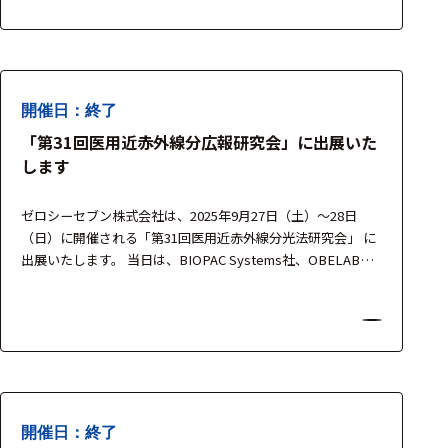
ションをご紹介いたします。 製品担当者が常駐し、簡単なデ
選択した条件をク
モンストレーションや導入…
リアする
698
件
開催日：終了
の
「第31回医用近赤外線分広報研究会」に出展いた
製
します
品
を
表
ゼロシーセブン株式会社は、2025年9月27日（土）～28日
示
（日）に開催される「第31回医用近赤外線分光法研究会」 に
す
出展いたします。 当日は、BIOPAC Systems社、OBELAB
る
社、moor instruments社、Finapres Medical Systems社 の最
新機器を展示し、実際にご覧いただけます。 製品担当者が常
駐し、簡単なデモンストレーションや技術相談も可能です。
…
開催日：終了