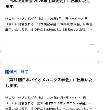
「日本視覚学会 2026年冬季大会」に出展いたし
アクセ
ます。
ハード
サリ・
ウェア
消耗品
ゼロシーセブン株式会社は、2026年1月21日（水）〜23日
類
（金）に開催される「日本視覚学会 2026年冬季大会」に機器
展示いたします。 BIOPAC Systems社、SR Research社、
OBELAB社の研究用計測機器を中心に、視覚研究・知覚研
ワイヤレス・無
究・認知神経科学分野における生体信号計測・眼球運動解
線対応
析・脳機能計測を支援するソリューションをご紹介いたしま
す。 製品担当者が常駐し、実機を用いた…
MRI対応
開催日：終了
システム・周辺
「第31回日本バイオメカニクス学会」に出展いた
構成
します。
装置本体
ゼロシーセブン株式会社は、2025年12月6日（土）・7日
デバイス
（日）に開催される「第31回日本バイオメカニクス学会」に
出展いたします。 BIOPAC Systems社、medicapteurs社、