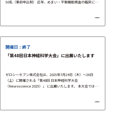
50名（事前申込制） 近年、めまい・平衡機能検査の臨床にお
いて注目されている VOG（ビデオ眼振検査） および
vHIT（ビデオヘッドインパルス検査）。短時間・非侵襲で前
庭機能を“見える化”できるこれらの検査は、末梢性と中枢性
めまいの鑑別診断において重要な役割を果たしていま…
開催日：終了
「第48回日本神経科学大会」に出展いたします
ゼロシーセブン株式会社は、2025年7月24日（木）～26日
（土）に開催される「第48回 日本神経科学大会
（Neuroscience 2025）」 に出展いたします。 本大会では、
Seenel Imaging社、SR Research社、BIOPAC Systems社、
TMSi社、OBELAB社 の最新計測機器を展示し、神経科学・生
理学・心理学分野における研究を支援する最先端のテクノロ
ジーをご紹…