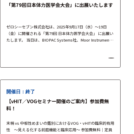
「第79回日本体力医学会大会」に出展いたします
ゼロシーセブン株式会社は、2025年9月17日（水）～19日
（金）に開催される「第79回 日本体力医学会大会」 に出展い
たします。 当日は、BIOPAC Systems社、Moor Instruments
社、medicapteurs社 の最新機器を展示し、生理学・運動生
理・体力科学分野における研究・教育・臨床応用を支援する
多彩なソリューションをご紹介いたします。 製品担当者が常
駐し、簡単なデモ…
開催日：終了
【vHIT／VOGセミナー開催のご案内】参加費無
料！
末梢 vs 中枢性めまいの鑑別におけるVOG・vHITの臨床的有用
性 〜見える化する前庭機能と臨床応用〜 参加費無料｜定員