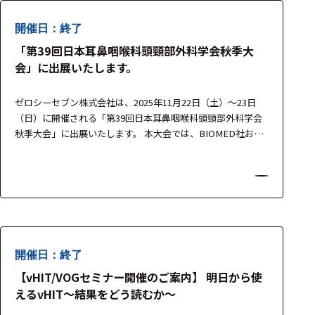
フェース
テレメー
開催日：終了
タ
「第39回日本耳鼻咽喉科頭頸部外科学会秋季大
会」に出展いたします。
スイッチ
ゼロシーセブン株式会社は、2025年11月22日（土）～23日
センサ・信号処
（日）に開催される「第39回日本耳鼻咽喉科頭頸部外科学会
理関連
秋季大会」に出展いたします。 本大会では、BIOMED社およ
びInventis社、HELTEC社の最新機器を展示し、耳鼻咽喉科領
信号処理
域における平衡機能検査・動作分析検査など、臨床・研究の
センサ
両面を支援するソリューションをご紹介いたします。 製品担
当者が常駐し、実機を用いたデモンストレー…
モジュー
ル
アンプ
開催日：終了
【vHIT/VOGセミナー開催のご案内】 明日から使
フィルタ
えるvHIT〜結果をどう読むか〜
ソフトウ