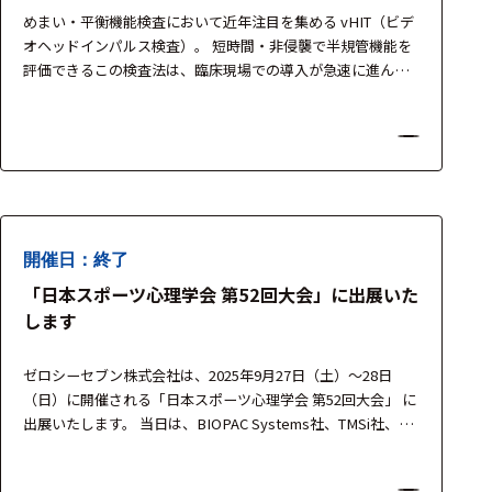
ェア
めまい・平衡機能検査において近年注目を集める vHIT（ビデ
オヘッドインパルス検査）。 短時間・非侵襲で半規管機能を
測定・計測関連
評価できるこの検査法は、臨床現場での導入が急速に進んで
機器
います。 一方で、「測定はできるが結果の解釈に自信がな
い」「他の検査との組み合わせが分からない」といった声も
握力計
多く寄せられています。 本セミナーでは、大阪公立大学 耳鼻
咽喉病態学・頭頸部外科学 角南 貴司子 先生を講師にお迎え…
ゴニオメ
ータ
アイトラ
開催日：終了
ッキング
「日本スポーツ心理学会 第52回大会」に出展いた
プローブ
します
計測機器
ゼロシーセブン株式会社は、2025年9月27日（土）～28日
トランス
（日）に開催される「日本スポーツ心理学会 第52回大会」 に
デューサ
出展いたします。 当日は、BIOPAC Systems社、TMSi社、
OBELAB社、medicapteurs社 の機器を展示し、スポーツ心理
学・生理計測・運動科学研究を支援する最新の計測ソリュー