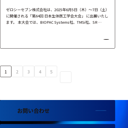
ゼロシーセブン株式会社は、2025年6月5日（木）～7日（土）
に開催される「第64回 日本生体医工学会大会」 に出展いたし
ます。 本大会では、BIOPAC Systems社、TMSi社、SR
Research社、OBELAB社 の最新機器を展示し、生体信号計
測・脳機能解析・ヒューマンインターフェース・医用工学な
どの研究を支援する最先端のソリューションをご紹介いたし
ます。 製品担当者が常駐し、実…
1
2
3
4
5
お問い合わせ