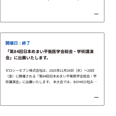
周辺機器
Moor Instruments社、Finapres Medical Systems社の機器を
展示し、 運動・動作解析や神経筋機能評価、循環動態解析に
基幹シス
役立つ計測ソリューションをご紹介いたします。 製品担当…
テム
通信・接続関連
刺激装置
開催日：終了
レシーバ
「第84回日本めまい平衡医学会総会・学術講演
会」に出展いたします。
トリガー
アダプタ
ゼロシーセブン株式会社は、2025年11月26日（水）～28日
（金）に開催される「第84回日本めまい平衡医学会総会・学
コネクタ
術講演会」に出展いたします。 本大会では、BIOMED社およ
びInventis社、HELTEC社、Parafeed社の最新機器を展示し、
ケーブル
耳鼻咽喉科領域における平衡機能検査・重心動揺計・動作分
析検査など、臨床・研究の両面を支援するソリューションを
リード線
ご紹介いたします。 製品担当者が常…
インター