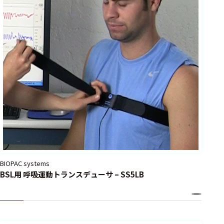
選択した条件をク
リアする
698
件
の
製
品
を
表
示
す
る
BIOPAC systems
BSL用 呼吸運動トランスデューサ – SS5LB