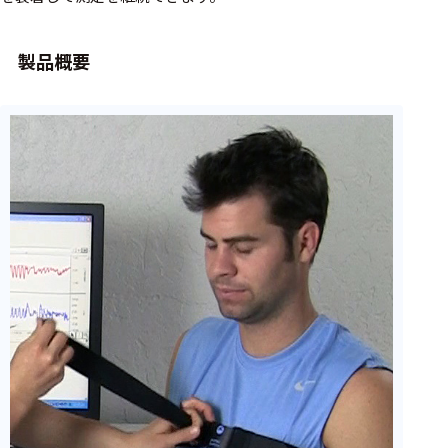
周辺機器
基幹シス
製品概要
テム
通信・接続関連
刺激装置
レシーバ
トリガー
アダプタ
コネクタ
ケーブル
リード線
インター