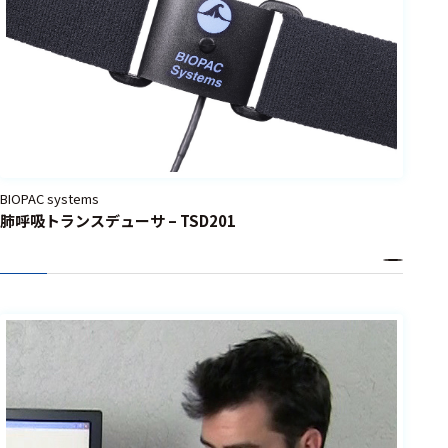
ェア
測定・計測関連
機器
握力計
ゴニオメ
ータ
BIOPAC systems
肺呼吸トランスデューサ – TSD201
アイトラ
ッキング
プローブ
計測機器
トランス
デューサ