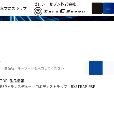
製品情報
ゼロシーセブン株式会社
フ
本文にスキップ
生
リ
メ
体
ー
ー
製
信
ワ
カ
品
号・
ー
ー
測
ド
別
定
検
索
医療用
研究用
ヒト・人
TOP
製品情報
RSPトランスデューサ用ボディストラップ – RXSTRAP-RSP
動物
教育用