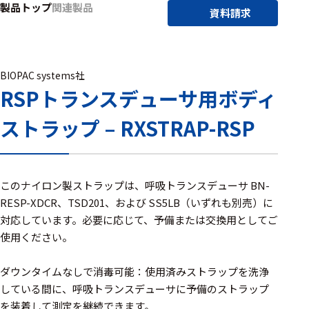
製品トップ
関連製品
アクセ
資料請求
ハード
サリ・
ウェア
消耗品
類
BIOPAC systems社
RSPトランスデューサ用ボディ
ワイヤレス・無
ストラップ – RXSTRAP-RSP
線対応
MRI対応
このナイロン製ストラップは、呼吸トランスデューサ BN-
RESP-XDCR、TSD201、および SS5LB（いずれも別売）に
システム・周辺
対応しています。必要に応じて、予備または交換用としてご
構成
使用ください。
装置本体
ダウンタイムなしで消毒可能：使用済みストラップを洗浄
デバイス
している間に、呼吸トランスデューサに予備のストラップ
を装着して測定を継続できます。