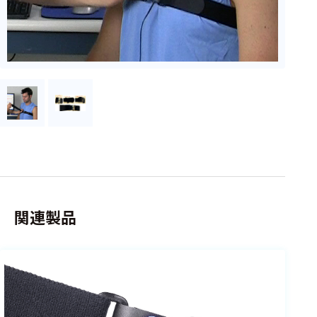
フェース
テレメー
タ
スイッチ
センサ・信号処
理関連
信号処理
センサ
モジュー
関連製品
ル
アンプ
フィルタ
ソフトウ