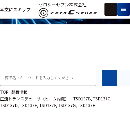
製品情報
ゼロシーセブン株式会社
フ
本文にスキップ
生
リ
メ
体
ー
ー
製
信
ワ
カ
品
号・
ー
ー
測
ド
別
定
検
索
医療用
研究用
ヒト・人
TOP
製品情報
圧流トランスデューサ（ヒータ内蔵） – TSD137B, TSD137C,
動物
TSD137D, TSD137E, TSD137F, TSD137G, TSD137H
教育用