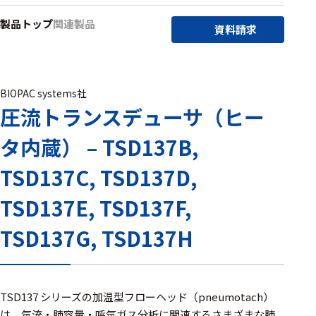
アクセ
製品トップ
関連製品
ハード
サリ・
資料請求
ウェア
消耗品
類
BIOPAC systems社
圧流トランスデューサ（ヒー
ワイヤレス・無
線対応
タ内蔵） – TSD137B,
MRI対応
TSD137C, TSD137D,
TSD137E, TSD137F,
システム・周辺
TSD137G, TSD137H
構成
装置本体
デバイス
TSD137 シリーズの加温型フローヘッド（pneumotach）
は、気流・肺容量・呼気ガス分析に関連するさまざまな肺