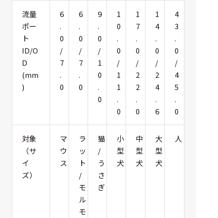
流量
6
6
9
1
1
1
4
ポー
.
.
.
0
7
4
3
ト
0
0
0
.
.
.
.
ID/O
/
/
/
0
0
0
0
D
7
7
1
/
/
/
/
(mm
.
.
0
1
2
2
4
)
0
0
.
1
2
4
5
0
.
.
.
.
0
0
6
0
対象
マ
ラ
猫
小
中
大
人
（サ
ウ
ッ
/
型
型
型
イ
ス
ト
う
犬
犬
犬
ズ）
/
さ
モ
ぎ
ル
モ