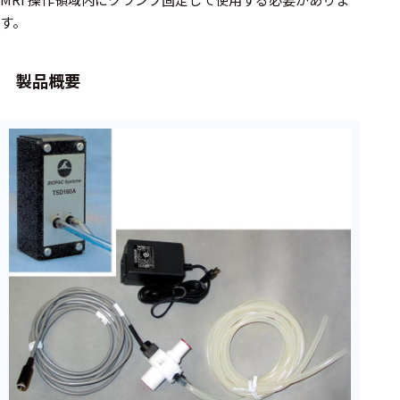
フェース
す。
テレメー
タ
製品概要
スイッチ
センサ・信号処
理関連
信号処理
センサ
モジュー
ル
アンプ
フィルタ
ソフトウ