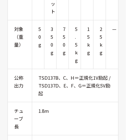
ッ
ト
対象
5
3
7
5
1
2
—
（重
0
5
5
.
5
5
量）
g
0
0
5
k
k
g
g
k
g
g
g
公称
TSD137B、C、H＝正規化1V励起 /
出力
TSD137D、E、F、G＝正規化5V励
起
チュ
1.8m
ーブ
長