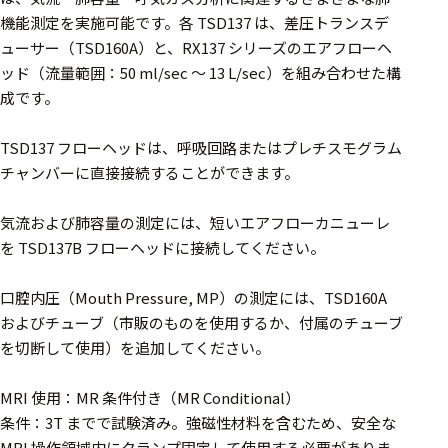
周辺機器
機能測定を実施可能です。各 TSD137 は、差圧トランスデ
基幹シス
ューサー（TSD160A）と、RX137 シリーズのエアフローヘ
テム
ッド（流量範囲：50 ml/sec ～ 13 L/sec）を組み合わせた構
成です。
通信・接続関連
TSD137 フローヘッドは、呼吸回路またはプレチスモグラム
刺激装置
チャンバーに直接接続することができます。
レシーバ
気流および肺容量の測定には、短いエアフローカニューレ
トリガー
を TSD137B フローヘッドに接続してください。
アダプタ
口腔内圧（Mouth Pressure, MP）の測定には、TSD160A
コネクタ
およびチューブ（市販のものを使用するか、付属のチューブ
を切断して使用）を追加してください。
ケーブル
リード線
MRI 使用：MR 条件付き（MR Conditional）
条件：3T までで試験済み。強磁性材料を含むため、安全な
インター
MRI 操作領域内にクランプ固定して使用する必要がありま