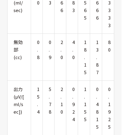
(ml/
0
3
6
8
5
6
3
選択した条件をク
sec)
6
3
6
6
3
リアする
5
6
3
698
3
件
の
無効
0
0
2
4
1
1
8
製
部
.
.
.
.
8
3
0
品
を
(cc)
8
9
0
0
.
.
表
1
8
示
5
7
す
る
出力
1
5
2
0
1
0
0
(μV/[
5
.
.
.
.
.
.
ml/s
.
7
1
9
1
4
1
ec])
4
8
0
2
5
8
9
4
5
1
2
5
5