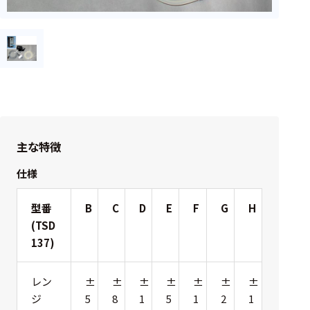
ェア
測定・計測関連
機器
握力計
ゴニオメ
ータ
主な特徴
アイトラ
ッキング
仕様
プローブ
型番
B
C
D
E
F
G
H
計測機器
(TSD
137)
トランス
デューサ
レン
±
±
±
±
±
±
±
ジ
5
8
1
5
1
2
1