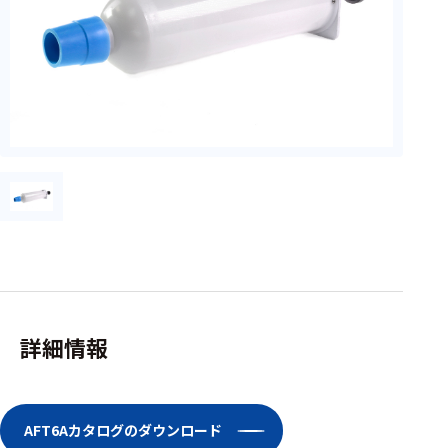
フェース
テレメー
タ
スイッチ
センサ・信号処
理関連
信号処理
センサ
モジュー
ル
詳細情報
アンプ
フィルタ
AFT6Aカタログのダウンロード
ソフトウ