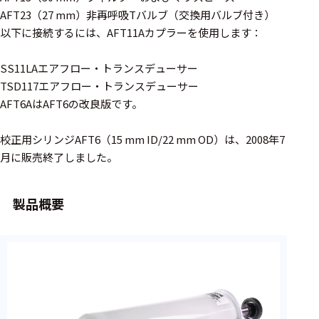
周辺機器
AFT23（27 mm）非再呼吸Tバルブ（交換用バルブ付き）
基幹シス
以下に接続するには、AFT11Aカプラーを使用します：
テム
SS11LAエアフロー・トランスデューサー
通信・接続関連
TSD117エアフロー・トランスデューサー
AFT6AはAFT6の改良版です。
刺激装置
レシーバ
校正用シリンジAFT6（15 mm ID/22 mm OD）は、2008年7
月に販売終了しました。
トリガー
アダプタ
製品概要
コネクタ
ケーブル
リード線
インター