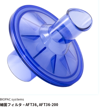
選択した条件をク
リアする
698
件
の
製
品
を
表
示
す
る
BIOPAC systems
細菌フィルタ – AFT36, AFT36-200