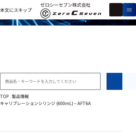
製品情報
ゼロシーセブン株式会社
フ
本文にスキップ
生
リ
メ
体
ー
ー
製
信
ワ
カ
品
号・
ー
ー
測
ド
別
定
検
索
医療用
研究用
ヒト・人
TOP
製品情報
キャリブレーションシリンジ (600mL) – AFT6A
動物
教育用