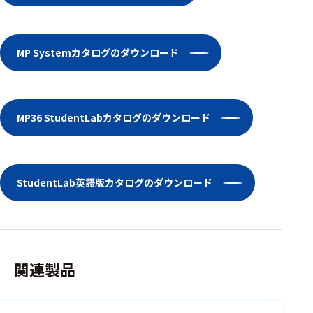
ェア
測定・計測関連
MP Systemカタログのダウンロード
機器
握力計
ゴニオメ
MP36 StudentLabカタログのダウンロード
ータ
アイトラ
ッキング
StudentLab英語版カタログのダウンロード
プローブ
計測機器
トランス
関連製品
デューサ