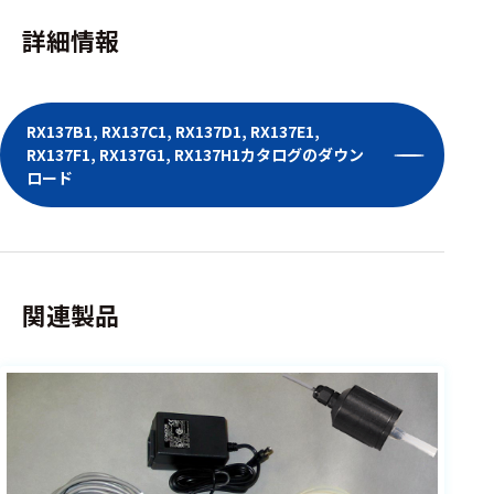
ェア
詳細情報
測定・計測関連
機器
RX137B1, RX137C1, RX137D1, RX137E1,
握力計
RX137F1, RX137G1, RX137H1カタログのダウン
ゴニオメ
ロード
ータ
アイトラ
ッキング
関連製品
プローブ
計測機器
トランス
デューサ