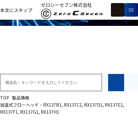
製品情報
ゼロシーセブン株式会社
フ
本文にスキップ
生
リ
メ
体
ー
ー
製
信
ワ
カ
品
号・
ー
ー
測
ド
別
定
検
索
医療用
研究用
ヒト・人
TOP
製品情報
加温式フローヘッド – RX137B1, RX137C1, RX137D1, RX137E1,
動物
RX137F1, RX137G1, RX137H1
教育用