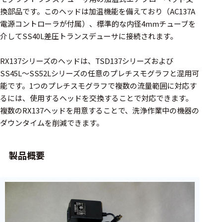
周辺機器
換部品です。このヘッドは加温機能を備えており（AC137A
基幹シス
電源コントローラが付属）、標準的な内径4mmチューブを
テム
介してSS40L差圧トランスデューサに接続されます。
通信・接続関連
RX137シリーズのヘッドは、TSD137シリーズおよび
SS45L〜SS52Lシリーズの任意のプレチスモグラフと混用可
刺激装置
能です。1つのプレチスモグラフで複数の流量範囲に対応す
レシーバ
るには、使用するヘッドを交換することで対応できます。
複数のRX137ヘッドを用意することで、洗浄作業中の機器の
トリガー
ダウンタイムを削減できます。
アダプタ
製品概要
コネクタ
ケーブル
リード線
インター