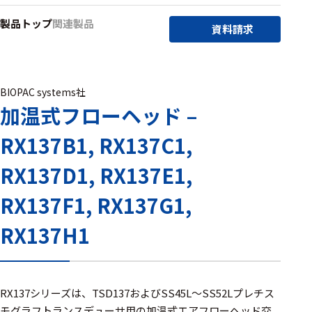
アクセ
製品トップ
関連製品
ハード
サリ・
資料請求
ウェア
消耗品
類
BIOPAC systems社
加温式フローヘッド –
ワイヤレス・無
線対応
RX137B1, RX137C1,
MRI対応
RX137D1, RX137E1,
RX137F1, RX137G1,
システム・周辺
RX137H1
構成
装置本体
デバイス
RX137シリーズは、TSD137およびSS45L〜SS52Lプレチス
モグラフトランスデューサ用の加温式エアフローヘッド交