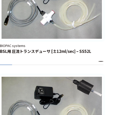
選択した条件をク
リアする
698
件
の
製
品
BIOPAC systems
を
BSL用 圧流トランスデューサ [±12ml/sec] – SS52L
表
示
す
る