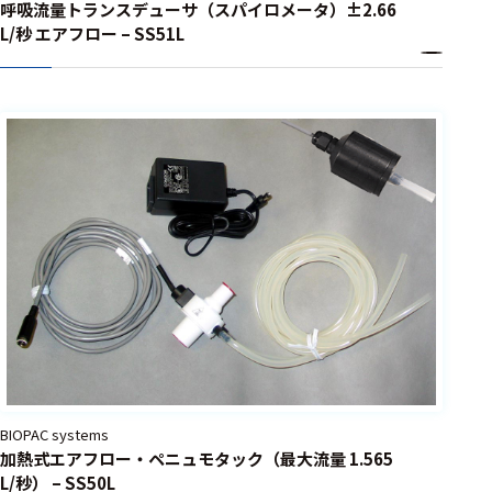
呼吸流量トランスデューサ（スパイロメータ）±2.66
L/秒 エアフロー – SS51L
BIOPAC systems
加熱式エアフロー・ペニュモタック（最大流量 1.565
L/秒） – SS50L