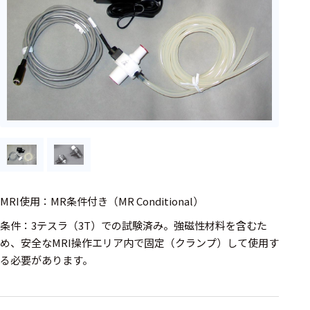
フェース
テレメー
タ
スイッチ
センサ・信号処
理関連
信号処理
センサ
MRI使用：MR条件付き（MR Conditional）
モジュー
ル
条件：3テスラ（3T）での試験済み。強磁性材料を含むた
め、安全なMRI操作エリア内で固定（クランプ）して使用す
アンプ
る必要があります。
フィルタ
ソフトウ