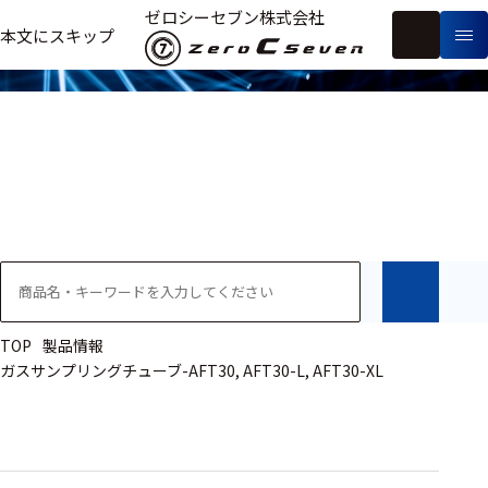
製品情報
ゼロシーセブン株式会社
フ
本文にスキップ
生
リ
メ
体
ー
ー
製
信
ワ
カ
品
号・
ー
ー
測
ド
別
定
検
索
医療用
研究用
ヒト・人
TOP
製品情報
ガスサンプリングチューブ-AFT30, AFT30-L, AFT30-XL
動物
教育用