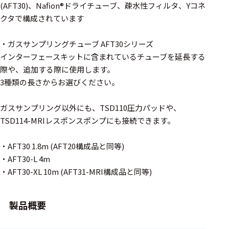
周辺機器
(AFT30)、Nafion®ドライチューブ、疎水性フィルタ、Yコネ
クタで構成されています
基幹シス
テム
・ガスサンプリングチューブ AFT30シリーズ
インターフェースキットに含まれているチューブを延長する
通信・接続関連
際や、追加する際に使用します。
刺激装置
3種類の長さからお選びください。
レシーバ
ガスサンプリング以外にも、TSD110圧力パッドや、
トリガー
TSD114-MRIレスポンスポンプにも接続できます。
アダプタ
・AFT30 1.8m (AFT20構成品と同等)
・AFT30-L 4m
コネクタ
・AFT30-XL 10m (AFT31-MRI構成品と同等)
ケーブル
リード線
製品概要
インター