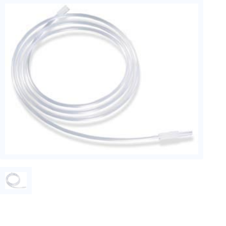
フェース
テレメー
タ
スイッチ
センサ・信号処
理関連
信号処理
センサ
モジュー
ル
アンプ
フィルタ
ソフトウ