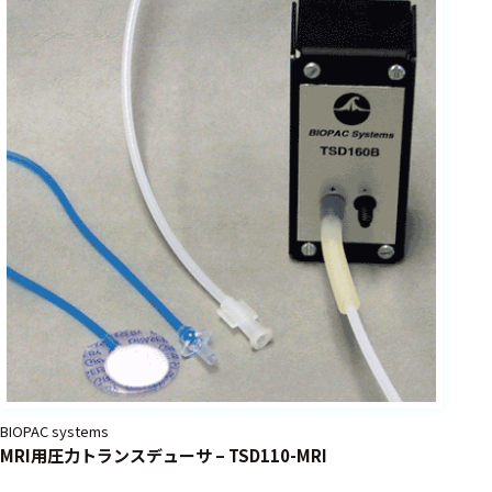
選択した条件をク
リアする
698
件
の
製
品
を
表
示
す
る
BIOPAC systems
MRI用圧力トランスデューサ – TSD110-MRI