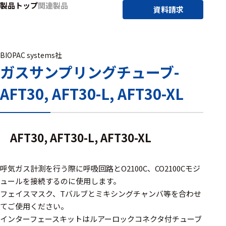
製品トップ
関連製品
アクセ
資料請求
ハード
サリ・
ウェア
消耗品
類
BIOPAC systems社
ガスサンプリングチューブ-
ワイヤレス・無
AFT30, AFT30-L, AFT30-XL
線対応
MRI対応
AFT30, AFT30-L, AFT30-XL
システム・周辺
構成
呼気ガス計測を行う際に呼吸回路とO2100C、CO2100Cモジ
ュールを接続するのに使用します。
装置本体
フェイスマスク、Tバルブとミキシングチャンバ等を合わせ
てご使用ください。
デバイス
インターフェースキットはルアーロックコネクタ付チューブ