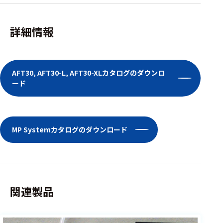
ェア
測定・計測関連
詳細情報
機器
握力計
AFT30, AFT30-L, AFT30-XLカタログのダウンロ
ゴニオメ
ード
ータ
アイトラ
ッキング
MP Systemカタログのダウンロード
プローブ
計測機器
トランス
関連製品
デューサ