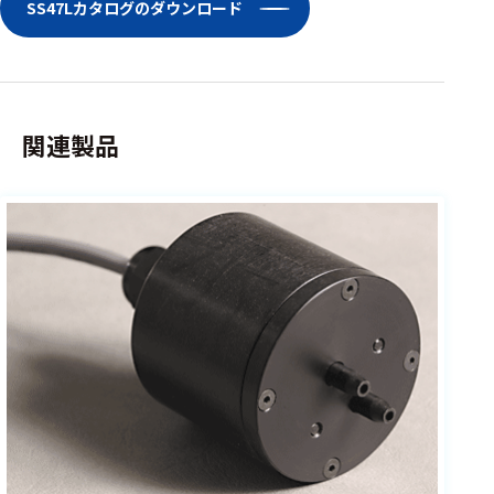
ェア
SS47Lカタログのダウンロード
測定・計測関連
機器
握力計
関連製品
ゴニオメ
ータ
アイトラ
ッキング
プローブ
計測機器
トランス
デューサ