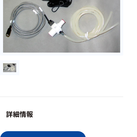
フェース
テレメー
タ
スイッチ
センサ・信号処
理関連
信号処理
センサ
モジュー
ル
アンプ
詳細情報
フィルタ
ソフトウ