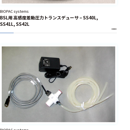
選択した条件をク
BIOPAC systems
リアする
BSL用 高感度差動圧力トランスデューサ – SS40L,
SS41L, SS42L
698
件
の
製
品
を
表
示
す
る
BIOPAC systems