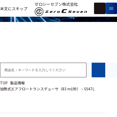
製品情報
ゼロシーセブン株式会社
フ
本文にスキップ
生
リ
メ
体
ー
ー
製
信
ワ
カ
品
号・
ー
ー
測
ド
別
定
検
索
医療用
研究用
ヒト・人
TOP
製品情報
加熱式エアフロートランスデューサ（83 ml/秒） – SS47L
動物
教育用