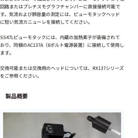
周辺機器
回路またはプレチスモグラフチャンバーに直接接続可能で
基幹シス
す。気流および肺容量の測定には、ピューモタックヘッド
テム
に短い気流カニューレを接続してください。
通信・接続関連
SS47Lピューモタックには、内蔵の加熱素子が装備されて
おり、同梱のAC137A（6ボルト電源装置）に接続して使用し
刺激装置
ます。
レシーバ
交換可能または交換用のヘッドについては、RX137シリーズ
トリガー
をご参照ください。
アダプタ
製品概要
コネクタ
ケーブル
リード線
インター