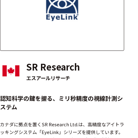
アクセ
ハード
サリ・
ウェア
消耗品
類
ワイヤレス・無
線対応
SR Research
MRI対応
エスアールリサーチ
システム・周辺
認知科学の鍵を握る、ミリ秒精度の視線計測シ
構成
ステム
装置本体
カナダに拠点を置くSR Research Ltd.は、高精度なアイトラ
デバイス
ッキングシステム「EyeLink」シリーズを提供しています。​