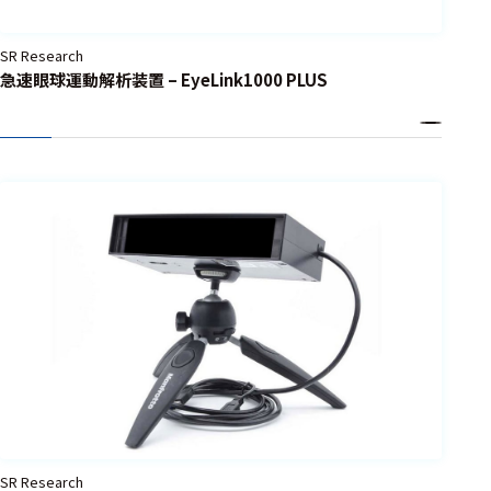
フェース
テレメー
SR Research
タ
急速眼球運動解析装置 – EyeLink1000 PLUS
スイッチ
センサ・信号処
理関連
信号処理
センサ
モジュー
ル
アンプ
フィルタ
ソフトウ
SR Research