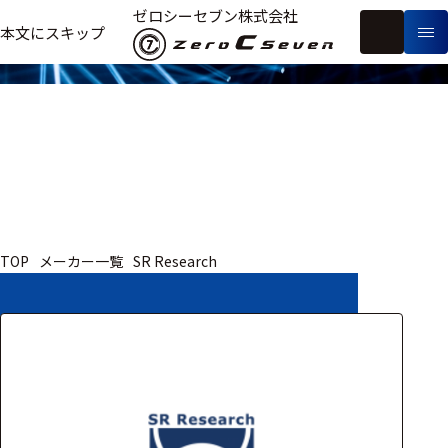
取扱いメーカー
ゼロシーセブン株式会社
フ
本文にスキップ
生
リ
メ
体
ー
ー
製
信
ワ
カ
品
号・
ー
ー
測
ド
別
定
検
索
医療用
TOP
メーカー一覧
SR Research
研究用
ヒト・人
動物
教育用