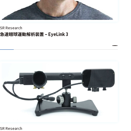
選択した条件をク
リアする
698
SR Research
件
急速眼球運動解析装置 – EyeLink 3
の
製
品
を
表
示
す
る
SR Research