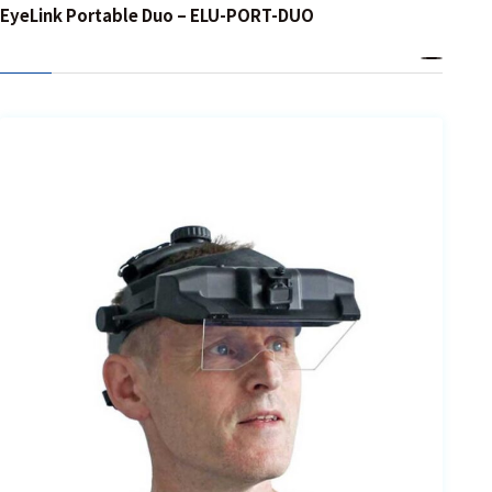
ェア
EyeLink Portable Duo – ELU-PORT-DUO
測定・計測関連
機器
握力計
ゴニオメ
ータ
アイトラ
ッキング
プローブ
計測機器
トランス
デューサ