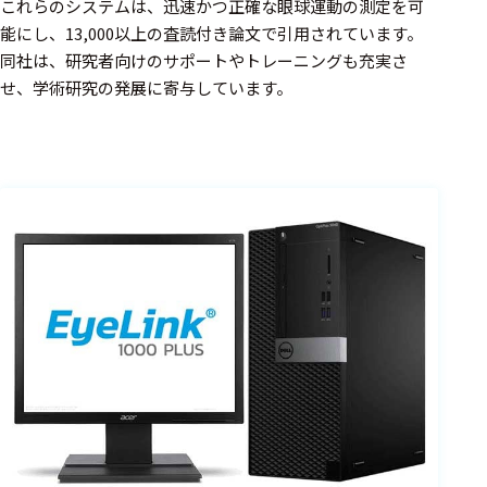
周辺機器
これらのシステムは、迅速かつ正確な眼球運動の測定を可
能にし、13,000以上の査読付き論文で引用されています。​
基幹シス
同社は、研究者向けのサポートやトレーニングも充実さ
テム
せ、学術研究の発展に寄与しています。
通信・接続関連
刺激装置
レシーバ
トリガー
アダプタ
コネクタ
ケーブル
リード線
インター