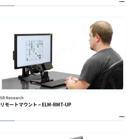
選択した条件をク
リアする
698
件
の
製
品
を
表
示
す
る
SR Research
リモートマウント – ELM-RMT-UP