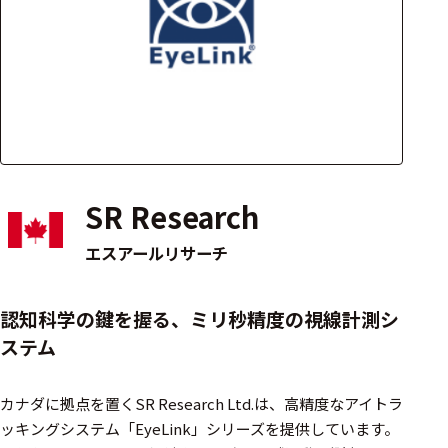
アクセ
ハード
サリ・
ウェア
消耗品
類
ワイヤレス・無
線対応
SR Research
MRI対応
エスアールリサーチ
システム・周辺
認知科学の鍵を握る、ミリ秒精度の視線計測シ
構成
ステム
装置本体
カナダに拠点を置くSR Research Ltd.は、高精度なアイトラ
デバイス
ッキングシステム「EyeLink」シリーズを提供しています。​