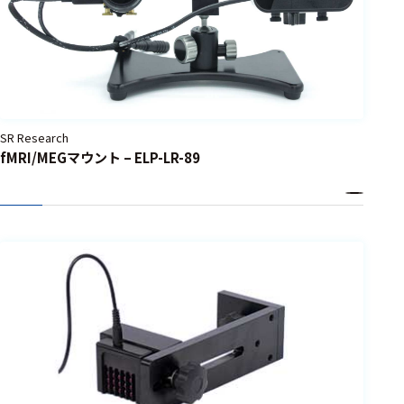
フェース
テレメー
タ
スイッチ
センサ・信号処
SR Research
理関連
fMRI/MEGマウント – ELP-LR-89
信号処理
センサ
モジュー
ル
アンプ
フィルタ
ソフトウ