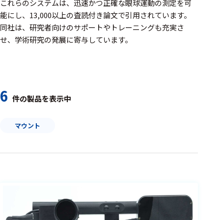
周辺機器
これらのシステムは、迅速かつ正確な眼球運動の測定を可
能にし、13,000以上の査読付き論文で引用されています。​
基幹シス
同社は、研究者向けのサポートやトレーニングも充実さ
テム
せ、学術研究の発展に寄与しています。
通信・接続関連
刺激装置
6
レシーバ
件の製品を表示中
トリガー
マウント
アダプタ
コネクタ
ケーブル
リード線
インター