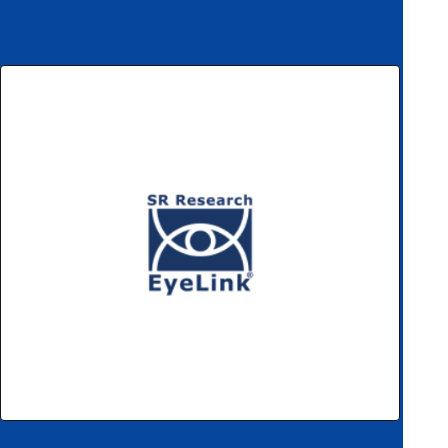
ハ
アク
ー
セサ
ド
リ・
ウ
消耗
ェ
品類
ア
ワイヤレス・無
線対応
MRI対応
システム・周辺
構成