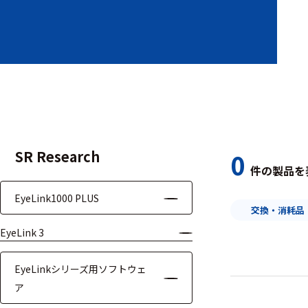
装置本体
デバイス
周辺機器
基幹シス
テム
SR Research
0
通信・接続関連
件の製品を
刺激装置
EyeLink1000 PLUS
交換・消耗品
レシーバ
EyeLink 3
トリガー
EyeLinkシリーズ用ソフトウェ
アダプタ
ア
コネクタ