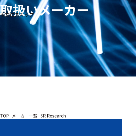
取扱いメーカー
生体
フリ
メー
本文にスキップ
信
ーワ
製品
カー
号・
ード
別
測定
検索
医
研
教
究
療
育
用
用
用
ヒ
ト・
人
動
TOP
メーカー一覧
SR Research
物