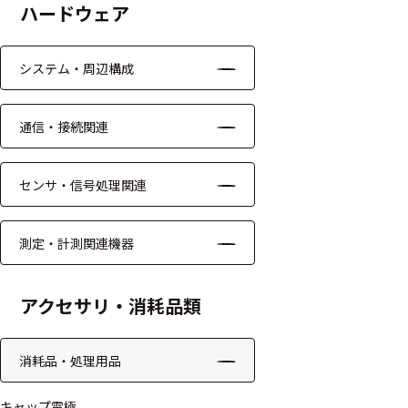
ハードウェア
モジュー
ル
システム・周辺構成
アンプ
フィルタ
通信・接続関連
ソフトウ
ェア
センサ・信号処理関連
測定・計測関連
測定・計測関連機器
機器
握力計
アクセサリ・消耗品類
ゴニオメ
ータ
消耗品・処理用品
アイトラ
キャップ電極