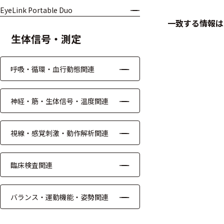
EyeLink Portable Duo
ケーブル
一致する情報は
生体信号・測定
リード線
インター
呼吸・循環・血行動態関連
フェース
テレメー
神経・筋・生体信号・温度関連
タ
スイッチ
視線・感覚刺激・動作解析関連
センサ・信号処
臨床検査関連
理関連
信号処理
バランス・運動機能・姿勢関連
センサ