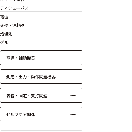
ッキング
ティシューバス
プローブ
電極
交換・消耗品
計測機器
処理剤
トランス
ゲル
デューサ
電源・補助機器
698
選
測定・出力・動作関連機器
択
件
し
の
た
装着・固定・支持関連
製
条
品
件
を
を
セルフケア関連
表
ク
示
リ
す
ア