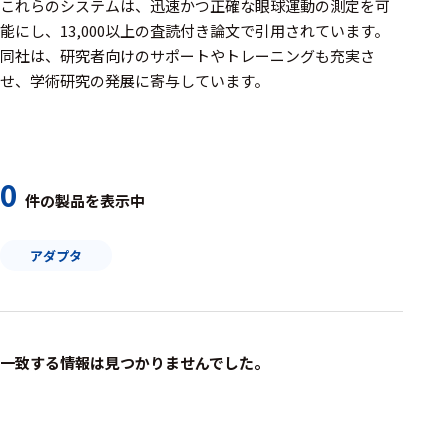
周辺機器
これらのシステムは、迅速かつ正確な眼球運動の測定を可
能にし、13,000以上の査読付き論文で引用されています。​
基幹シス
同社は、研究者向けのサポートやトレーニングも充実さ
テム
せ、学術研究の発展に寄与しています。
通信・接続関連
刺激装置
0
レシーバ
件の製品を表示中
トリガー
アダプタ
アダプタ
コネクタ
ケーブル
一致する情報は見つかりませんでした。
リード線
インター