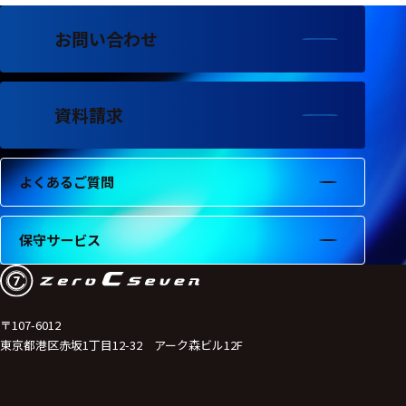
フェース
お問い合わせ
テレメー
タ
スイッチ
資料請求
センサ・信号処
理関連
よくあるご質問
信号処理
センサ
保守サービス
モジュー
ル
アンプ
〒107-6012
東京都港区赤坂1丁目12-32 アーク森ビル12F
フィルタ
ソフトウ