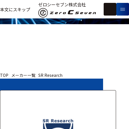
取扱いメーカー
ゼロシーセブン株式会社
フ
本文にスキップ
生
リ
メ
体
ー
ー
製
信
ワ
カ
品
号・
ー
ー
測
ド
別
定
検
索
医療用
TOP
メーカー一覧
SR Research
研究用
ヒト・人
動物
教育用