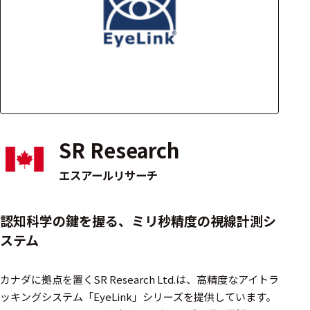
アクセ
ハード
サリ・
ウェア
消耗品
類
ワイヤレス・無
線対応
SR Research
MRI対応
エスアールリサーチ
システム・周辺
認知科学の鍵を握る、ミリ秒精度の視線計測シ
構成
ステム
装置本体
カナダに拠点を置くSR Research Ltd.は、高精度なアイトラ
デバイス
ッキングシステム「EyeLink」シリーズを提供しています。​