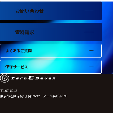
フェース
お問い合わせ
テレメー
タ
スイッチ
資料請求
センサ・信号処
理関連
よくあるご質問
信号処理
センサ
保守サービス
モジュー
ル
アンプ
〒107-6012
東京都港区赤坂1丁目12-32 アーク森ビル12F
フィルタ
ソフトウ