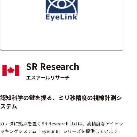
アクセ
ハード
サリ・
ウェア
消耗品
類
ワイヤレス・無
線対応
SR Research
MRI対応
エスアールリサーチ
システム・周辺
認知科学の鍵を握る、ミリ秒精度の視線計測シ
構成
ステム
装置本体
カナダに拠点を置くSR Research Ltd.は、高精度なアイトラ
デバイス
ッキングシステム「EyeLink」シリーズを提供しています。​