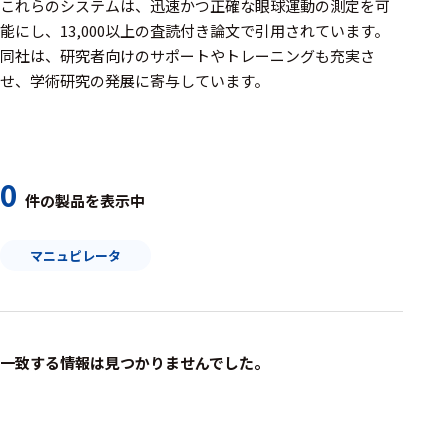
周辺機器
これらのシステムは、迅速かつ正確な眼球運動の測定を可
能にし、13,000以上の査読付き論文で引用されています。​
基幹シス
同社は、研究者向けのサポートやトレーニングも充実さ
テム
せ、学術研究の発展に寄与しています。
通信・接続関連
刺激装置
0
レシーバ
件の製品を表示中
トリガー
マニュピレータ
アダプタ
コネクタ
ケーブル
一致する情報は見つかりませんでした。
リード線
インター