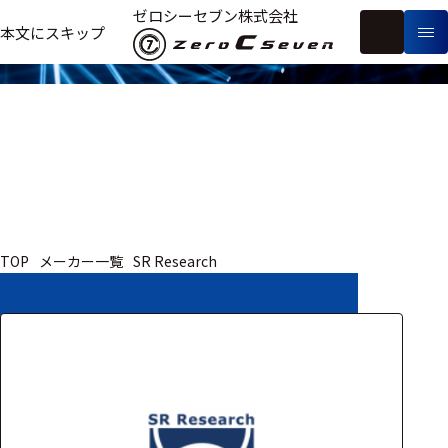
取扱いメーカー
ゼロシーセブン株式会社
フ
本文にスキップ
生
リ
メ
体
ー
ー
製
信
ワ
カ
品
号・
ー
ー
測
ド
別
定
検
索
医療用
TOP
メーカー一覧
SR Research
研究用
ヒト・人
動物
教育用