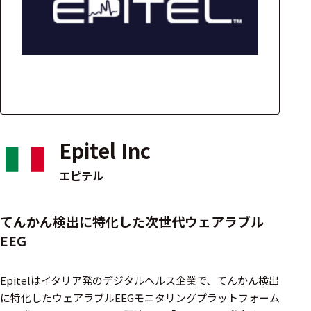
アクセ
ハード
サリ・
ウェア
消耗品
類
ワイヤレス・無
線対応
Epitel Inc
MRI対応
エピテル
システム・周辺
てんかん検出に特化した次世代ウェアラブル
構成
EEG
装置本体
Epitelはイタリア発のデジタルヘルス企業で、てんかん検出
デバイス
に特化したウェアラブルEEGモニタリングプラットフォーム