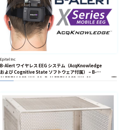
ェア
測定・計測関連
機器
握力計
ゴニオメ
ータ
Epitel Inc
アイトラ
B-Alert ワイヤレス EEG システム（AcqKnowledge
ッキング
および Cognitive State ソフトウェア付属） – B-
ALERT110CS-WA-00, B-ALERT110CS-WA-01
プローブ
計測機器
トランス
デューサ