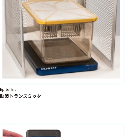
選択した条件をク
リアする
698
件
の
製
品
を
表
示
す
る
Epitel Inc
脳波トランスミッタ