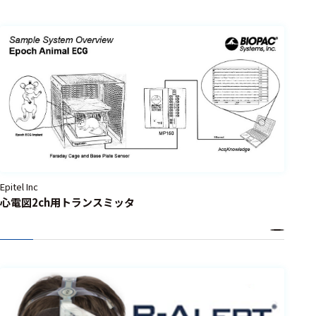
フェース
テレメー
タ
スイッチ
センサ・信号処
理関連
信号処理
センサ
Epitel Inc
心電図2ch用トランスミッタ
モジュー
ル
アンプ
フィルタ
ソフトウ