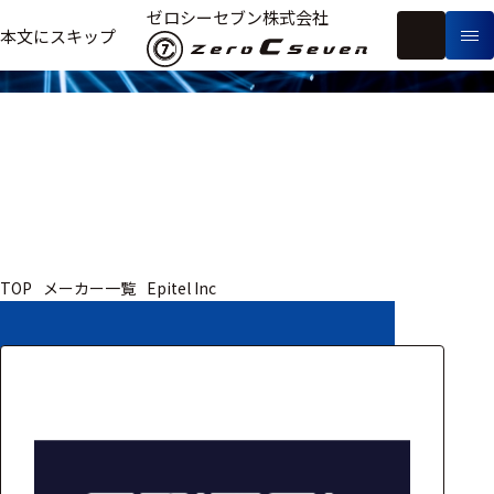
取扱いメーカー
ゼロシーセブン株式会社
フ
本文にスキップ
生
リ
メ
体
ー
ー
製
信
ワ
カ
品
号・
ー
ー
測
ド
別
定
検
索
医療用
TOP
メーカー一覧
Epitel Inc
研究用
ヒト・人
動物
教育用