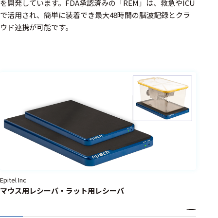
周辺機器
を開発しています。FDA承認済みの「REM」は、救急やICU
で活用され、簡単に装着でき最大48時間の脳波記録とクラ
基幹シス
ウド連携が可能です。
テム
通信・接続関連
刺激装置
レシーバ
トリガー
アダプタ
コネクタ
ケーブル
Epitel Inc
リード線
マウス用レシーバ・ラット用レシーバ
インター