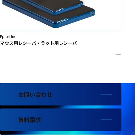
フェース
テレメー
タ
スイッチ
Epitel Inc
マウス用レシーバ・ラット用レシーバ
センサ・信号処
理関連
信号処理
センサ
モジュー
お問い合わせ
ル
アンプ
フィルタ
資料請求
ソフトウ