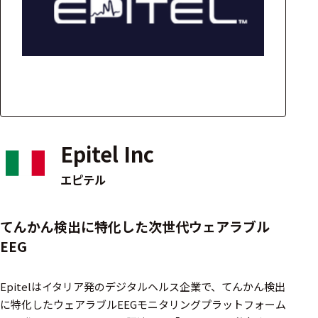
アクセ
ハード
サリ・
ウェア
消耗品
類
ワイヤレス・無
線対応
Epitel Inc
MRI対応
エピテル
システム・周辺
てんかん検出に特化した次世代ウェアラブル
構成
EEG
装置本体
Epitelはイタリア発のデジタルヘルス企業で、てんかん検出
デバイス
に特化したウェアラブルEEGモニタリングプラットフォーム