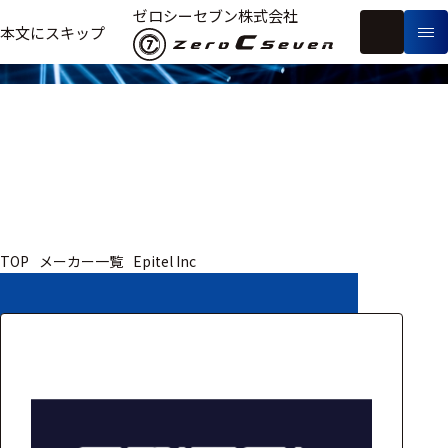
取扱いメーカー
ゼロシーセブン株式会社
フ
本文にスキップ
生
リ
メ
体
ー
ー
製
信
ワ
カ
品
号・
ー
ー
測
ド
別
定
検
索
医療用
TOP
メーカー一覧
Epitel Inc
研究用
ヒト・人
動物
教育用