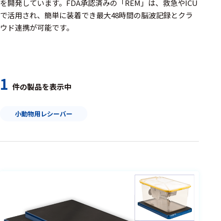
周辺機器
を開発しています。FDA承認済みの「REM」は、救急やICU
で活用され、簡単に装着でき最大48時間の脳波記録とクラ
基幹シス
ウド連携が可能です。
テム
通信・接続関連
刺激装置
1
件の製品を表示中
レシーバ
小動物用レシーバー
トリガー
アダプタ
コネクタ
ケーブル
リード線
インター