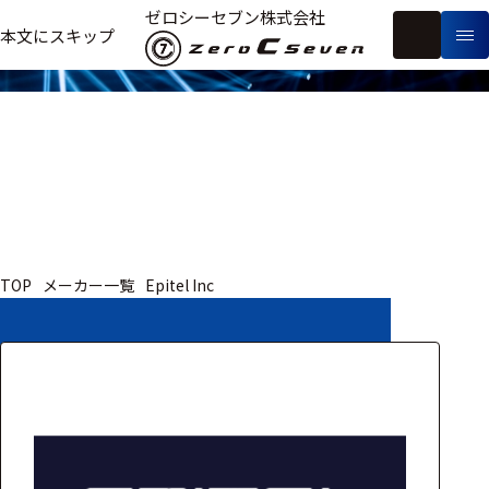
取扱いメーカー
ゼロシーセブン株式会社
フ
本文にスキップ
生
リ
メ
体
ー
ー
製
信
ワ
カ
品
号・
ー
ー
測
ド
別
定
検
索
医療用
TOP
メーカー一覧
Epitel Inc
研究用
ヒト・人
動物
教育用