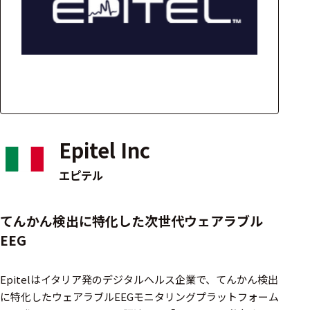
アクセ
ハード
サリ・
ウェア
消耗品
類
ワイヤレス・無
線対応
Epitel Inc
MRI対応
エピテル
システム・周辺
てんかん検出に特化した次世代ウェアラブル
構成
EEG
装置本体
Epitelはイタリア発のデジタルヘルス企業で、てんかん検出
デバイス
に特化したウェアラブルEEGモニタリングプラットフォーム