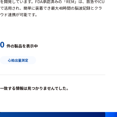
周辺機器
を開発しています。FDA承認済みの「REM」は、救急やICU
で活用され、簡単に装着でき最大48時間の脳波記録とクラ
基幹シス
ウド連携が可能です。
テム
通信・接続関連
刺激装置
0
件の製品を表示中
レシーバ
心拍出量測定
トリガー
アダプタ
コネクタ
一致する情報は見つかりませんでした。
ケーブル
リード線
インター