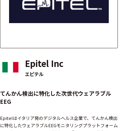
アクセ
ハード
サリ・
ウェア
消耗品
類
ワイヤレス・無
線対応
Epitel Inc
MRI対応
エピテル
システム・周辺
てんかん検出に特化した次世代ウェアラブル
構成
EEG
装置本体
Epitelはイタリア発のデジタルヘルス企業で、てんかん検出
デバイス
に特化したウェアラブルEEGモニタリングプラットフォーム