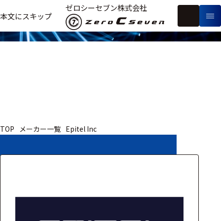
取扱いメーカー
ゼロシーセブン株式会社
フ
本文にスキップ
生
リ
メ
体
ー
ー
製
信
ワ
カ
品
号・
ー
ー
測
ド
別
定
検
索
医療用
TOP
メーカー一覧
Epitel Inc
研究用
ヒト・人
動物
教育用