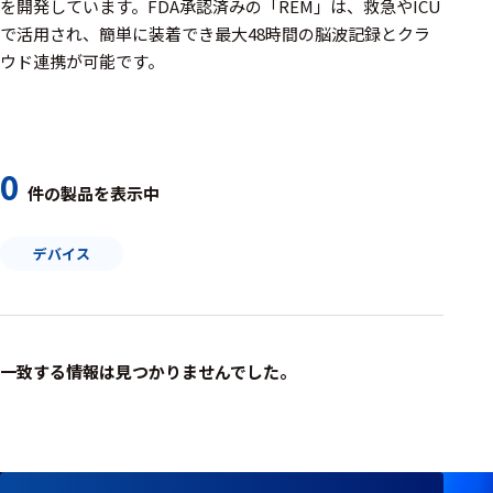
周辺機器
を開発しています。FDA承認済みの「REM」は、救急やICU
で活用され、簡単に装着でき最大48時間の脳波記録とクラ
基幹シス
ウド連携が可能です。
テム
通信・接続関連
刺激装置
0
件の製品を表示中
レシーバ
デバイス
トリガー
アダプタ
コネクタ
一致する情報は見つかりませんでした。
ケーブル
リード線
インター