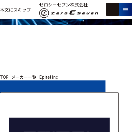
取扱いメーカー
ゼロシーセブン株式会社
フ
本文にスキップ
生
リ
メ
体
ー
ー
製
信
ワ
カ
品
号・
ー
ー
測
ド
別
定
検
索
医療用
TOP
メーカー一覧
Epitel Inc
研究用
ヒト・人
動物
教育用