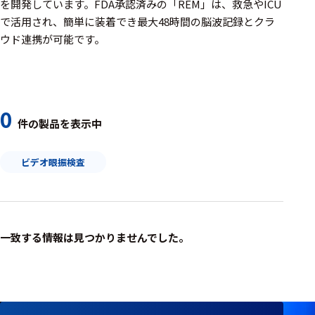
周辺機器
を開発しています。FDA承認済みの「REM」は、救急やICU
で活用され、簡単に装着でき最大48時間の脳波記録とクラ
基幹シス
ウド連携が可能です。
テム
通信・接続関連
刺激装置
0
件の製品を表示中
レシーバ
ビデオ眼振検査
トリガー
アダプタ
コネクタ
一致する情報は見つかりませんでした。
ケーブル
リード線
インター