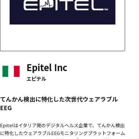
アクセ
ハード
サリ・
ウェア
消耗品
類
ワイヤレス・無
線対応
Epitel Inc
MRI対応
エピテル
システム・周辺
てんかん検出に特化した次世代ウェアラブル
構成
EEG
装置本体
Epitelはイタリア発のデジタルヘルス企業で、てんかん検出
デバイス
に特化したウェアラブルEEGモニタリングプラットフォーム