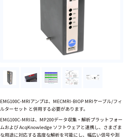
フェース
テレメー
タ
スイッチ
センサ・信号処
理関連
信号処理
センサ
モジュー
ル
EMG100C-MRIアンプは、MECMRI-BIOP MRIケーブル/フィ
アンプ
ルターセット と併用する必要があります。
EMG100C-MRIは、MP200データ収集・解析プラットフォー
フィルタ
ムおよび AcqKnowledge ソフトウェアと連携し、さまざま
ソフトウ
な用途に対応する高度な解析を可能にし、幅広い信号や測