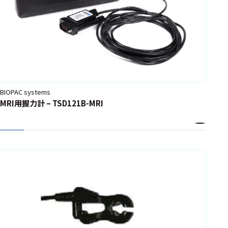
BIOPAC systems
MRI用握力計 – TSD121B-MRI