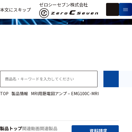
製品情報
ゼロシーセブン株式会社
フ
本文にスキップ
生
リ
メ
体
ー
ー
製
信
ワ
カ
品
号・
ー
ー
測
ド
別
定
検
索
医療用
研究用
ヒト・人
TOP
製品情報
MRI用筋電図アンプ – EMG100C-MRI
動物
教育用
製品トップ
関連動画
関連製品
資料請求