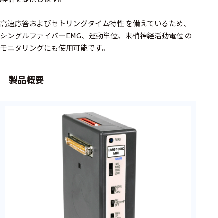
周辺機器
基幹シス
高速応答およびセトリングタイム特性 を備えているため、
テム
シングルファイバーEMG、運動単位、末梢神経活動電位 の
モニタリングにも使用可能です。
通信・接続関連
刺激装置
製品概要
レシーバ
トリガー
アダプタ
コネクタ
ケーブル
リード線
インター