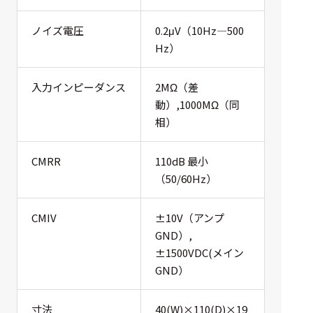
ノイズ電圧
0.2μV（10Hz―500
Hz）
入力インピーダンス
2MΩ（差
動）,1000MΩ（同
相）
CMRR
110dB 最小
（50/60Hz）
CMIV
±10V（アンプ
GND）,
±1500VDC(メイン
GND）
寸法
40(W)×110(D)×19