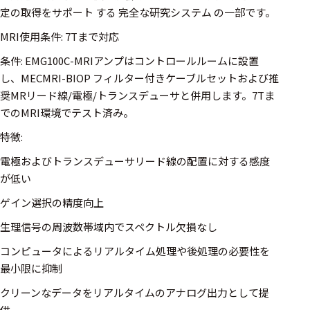
ェア
定の取得をサポート する 完全な研究システム の一部です。
MRI使用条件: 7Tまで対応
測定・計測関連
機器
条件: EMG100C-MRIアンプはコントロールルームに設置
し、MECMRI-BIOP フィルター付きケーブルセットおよび推
握力計
奨MRリード線/電極/トランスデューサと併用します。7Tま
ゴニオメ
でのMRI環境でテスト済み。
ータ
特徴:
アイトラ
電極およびトランスデューサリード線の配置に対する感度
ッキング
が低い
プローブ
ゲイン選択の精度向上
計測機器
生理信号の周波数帯域内でスペクトル欠損なし
トランス
コンピュータによるリアルタイム処理や後処理の必要性を
デューサ
最小限に抑制
クリーンなデータをリアルタイムのアナログ出力として提
供