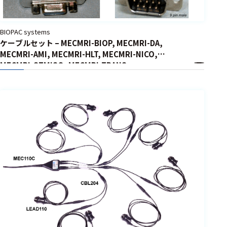
BIOPAC systems
ケーブルセット – MECMRI-BIOP, MECMRI-DA,
MECMRI-AMI, MECMRI-HLT, MECMRI-NICO,
MECMRI-STMISO, MECMRI-TRANS