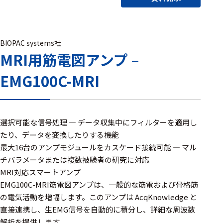
アクセ
ハード
サリ・
ウェア
消耗品
類
BIOPAC systems社
MRI用筋電図アンプ –
EMG100C-MRI
ワイヤレス・無
線対応
MRI対応
選択可能な信号処理 — データ収集中にフィルターを適用し
たり、データを変換したりする機能
最大16台のアンプモジュールをカスケード接続可能 — マル
システム・周辺
チパラメータまたは複数被験者の研究に対応
構成
MRI対応スマートアンプ
EMG100C-MRI筋電図アンプは、一般的な筋電および骨格筋
装置本体
の電気活動を増幅します。このアンプは AcqKnowledge と
デバイス
直接連携し、生EMG信号を自動的に積分し、詳細な周波数
解析を提供します。