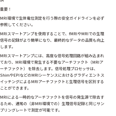
選択した条件をク
重要！
リアする
MRI環境で生体電位測定を行う際の安全ガイドラインを必ず
698
参照してください。
件
MRIスマートアンプを使用することで、fMRIやMRIでの生理
の
製
信号の記録がより簡単になり、最終的なデータの品質も向上
品
します。
を
表
MRIスマートアンプには、高度な信号処理回路が組み込まれ
示
ており、MRI環境で発生する不要なアーチファクト（MRIア
す
る
ーチファクト） を除去します。信号処理プロセッサは、
ShimやEPIなどのMRIシーケンスにおけるグラディエントス
イッチングによるMRIアーチファクトと生理信号を区別する
ことができます。
MRIによる一時的なアーチファクトを信号の発生源で除去す
るため、通常の（非MRI環境での）生理信号記録と同じサン
プリングレートで測定が可能です。