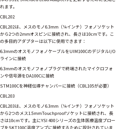
選択した条件をク
れます。
リアする
CBL202
698
CBL202は、メスのモノ6.3mm（¼インチ）フォノソケット
件
から2つの2mmオスピンに接続され、長さは10cmです。こ
の
の多目的アダプターは以下に使用できます：
製
品
6.3mmのオスモノフォノケーブルをUIM100CのデジタルI/O
を
ラインに接続
表
示
6.3mmのオスモノフォノプラグで終端されたマイクロフォ
す
ンや信号源をDA100Cに接続
る
STM100Cを神経伝導チャンバーに接続（CBL105が必要）
CBL203
CBL203は、メスのモノ6.3mm（¼インチ）フォノソケット
から2つのメス1.5mmTouchproofソケットに接続され、長
さは10cmです。主にYSI 400シリーズの生体医療温度プロー
ブをSKT100C温度アンプに接続するために設計されていま