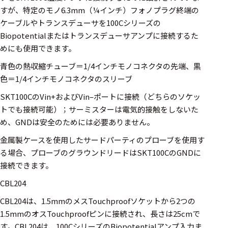
すが、特定のモノ6.3mm（¼インチ）フォノプラグ終端の
ケーブルやトランスデューサを100Cシリーズの
Biopotentialまたはトランスデューサアンプに接続するた
めにも使用できます。
青色の熱収縮チューブ＝1/4インチモノコネクタの先端、黒
色＝1/4インチモノコネクタのスリーブ
SKT100CのVin+およびVin–ポートに接続（どちらのソケッ
トでも接続可能）；サーミスターは電気的接触をしないた
め、GNDは安全のためには必要ありません。
金属製ケースを使用したサードパーティのプローブを使用す
る場合、プローブのグラウンドリードはSKT100CのGNDに
接続できます。
CBL204
CBL204は、1.5mmのメスTouchproofソケットから2つの
1.5mmのオスTouchproofピンに接続され、長さは25cmで
す。CBL204は、100CシリーズのBiopotentialアンプ入力ま