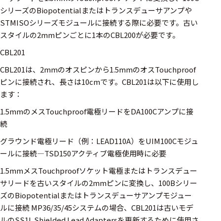
ェア
シリーズのBiopotentialまたはトランスデューサアンプや
STMISOシリーズモジュールに接続する際に必要です。古い
測定・計測関連
スタイルの2mmピンごとに1本のCBL200が必要です。
機器
CBL201
握力計
CBL201は、2mmのオスピンから1.5mmのオスTouchproof
ゴニオメ
ピンに接続され、長さは10cmです。CBL201は以下に使用し
ータ
ます：
アイトラ
1.5mmのメスTouchproof電極リードをDA100Cアンプに接
ッキング
続
プローブ
グラウンド電極リード（例：LEAD110A）をUIM100Cモジュ
ールに接続—TSD150アクティブ電極使用時に必要
計測機器
1.5mmメスTouchproofソケット電極またはトランスデュー
トランス
サリードを古いスタイルの2mmピンに変換し、100Bシリー
デューサ
ズのBiopotentialまたはトランスデューサアンプモジュー
ルに接続 MP36/35/45システムの場合、CBL201は古いモデ
ルのSS1L Shielded Lead Adaptersを更新するために使用さ