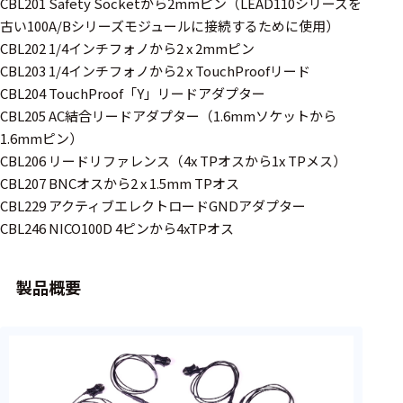
周辺機器
CBL201 Safety Socketから2mmピン（LEAD110シリーズを
古い100A/Bシリーズモジュールに接続するために使用）
基幹シス
CBL202 1/4インチフォノから2 x 2mmピン
テム
CBL203 1/4インチフォノから2 x TouchProofリード
CBL204 TouchProof「Y」リードアダプター
通信・接続関連
CBL205 AC結合リードアダプター（1.6mmソケットから
1.6mmピン）
刺激装置
CBL206 リードリファレンス（4x TPオスから1x TPメス）
レシーバ
CBL207 BNCオスから2 x 1.5mm TPオス
CBL229 アクティブエレクトロードGNDアダプター
トリガー
CBL246 NICO100D 4ピンから4xTPオス
アダプタ
コネクタ
製品概要
ケーブル
リード線
インター