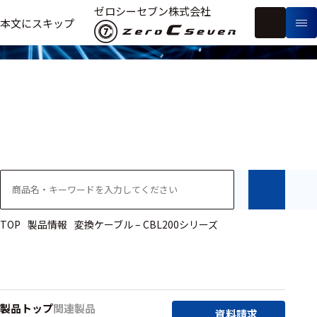
製品情報
ゼロシーセブン株式会社
フ
本文にスキップ
生
リ
メ
体
ー
ー
製
信
ワ
カ
品
号・
ー
ー
測
ド
別
定
検
索
医療用
研究用
ヒト・人
TOP
製品情報
変換ケーブル – CBL200シリーズ
動物
教育用
製品トップ
関連製品
資料請求