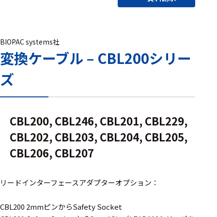
アクセ
ハード
サリ・
ウェア
消耗品
類
BIOPAC systems社
変換ケーブル – CBL200シリー
ズ
ワイヤレス・無
線対応
MRI対応
CBL200, CBL246, CBL201, CBL229,
CBL202, CBL203, CBL204, CBL205,
システム・周辺
CBL206, CBL207
構成
装置本体
リードインターフェースアダプターオプション：
デバイス
CBL200 2mmピンからSafety Socket