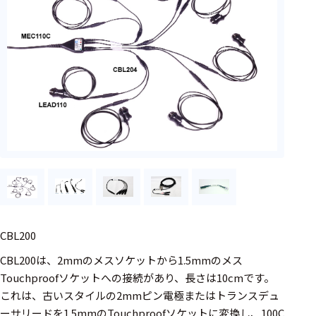
フェース
テレメー
タ
スイッチ
センサ・信号処
理関連
信号処理
センサ
モジュー
ル
CBL200
アンプ
CBL200は、2mmのメスソケットから1.5mmのメス
Touchproofソケットへの接続があり、長さは10cmです。
フィルタ
これは、古いスタイルの2mmピン電極またはトランスデュ
ソフトウ
ーサリードを1.5mmのTouchproofソケットに変換し、100C