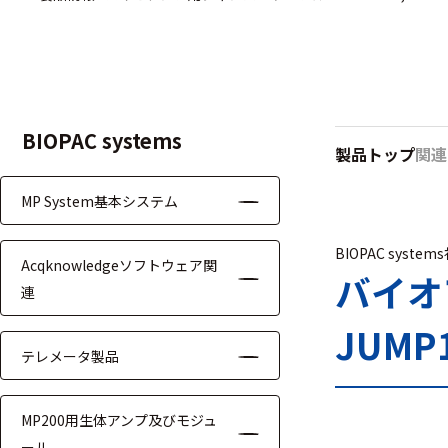
ハ
アク
ー
セサ
ド
リ・
ウ
消耗
ェ
品類
ア
BIOPAC systems
製品トップ
関連
MP System基本システム
ワイヤレス・無
線対応
BIOPAC system
Acqknowledgeソフトウェア関
MRI対応
バイオ
連
JUMP
テレメータ製品
システム・周辺
MP200用生体アンプ及びモジュ
構成
ール