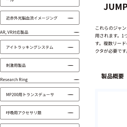
JUMP
装置本体
近赤外光脳血流イメージング
デバイス
これらのジャン
周辺機器
AR, VR対応製品
用されます。1
す。複数リード
基幹シス
アイトラッキングシステム
テム
クタが必要です
通信・接続関連
刺激用製品
製品概要
刺激装置
Research Ring
レシーバ
MP200用トランスデューサ
トリガー
呼吸用アクセサリ類
アダプタ
コネクタ