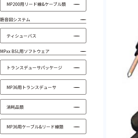
MP200用リード線&ケーブル類
ケーブル
筋音図システム
リード線
ティシューバス
インター
フェース
MPxx BSL用ソフトウェア
テレメー
タ
トランスデューサパッケージ
スイッチ
MP36用トランスデューサ
センサ・信号処
理関連
消耗品類
信号処理
MP36用ケーブル&リード線類
センサ