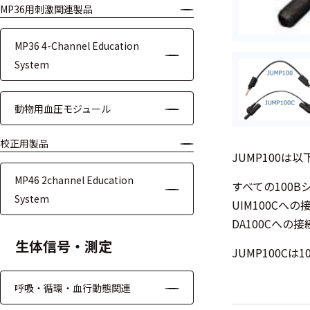
MP36用刺激関連製品
モジュー
ル
MP36 4-Channel Education
アンプ
System
フィルタ
動物用血圧モジュール
ソフトウ
ェア
校正用製品
JUMP100は
測定・計測関連
MP46 2channel Education
すべての100
機器
System
UIM100Cへの
DA100Cへの接
握力計
生体信号・測定
JUMP100C
ゴニオメ
ータ
呼吸・循環・血行動態関連
アイトラ