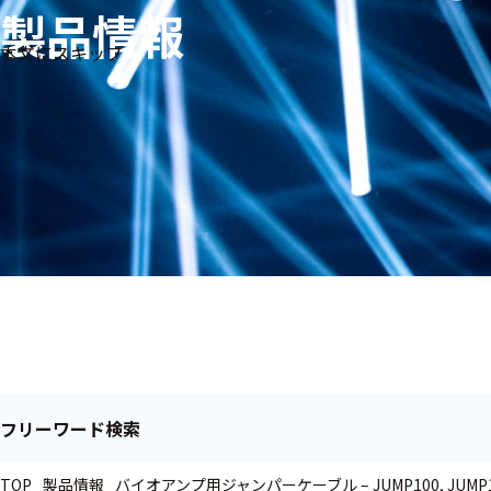
製品情報
生体
フリ
メー
本文にスキップ
信
ーワ
製品
カー
号・
ード
別
測定
検索
医
研
教
究
療
育
用
用
用
ヒ
ト・
人
動
物
フリーワード検索
TOP
製品情報
バイオアンプ用ジャンパーケーブル – JUMP100, JUMP1