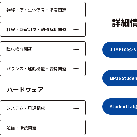
ッキング
神経・筋・生体信号・温度関連
プローブ
詳細
計測機器
視線・感覚刺激・動作解析関連
トランス
デューサ
臨床検査関連
JUMP100
バランス・運動機能・姿勢関連
698
選
MP36 Stu
択
件
ハードウェア
し
の
た
製
条
Student
品
システム・周辺構成
件
を
を
表
ク
示
通信・接続関連
リ
す
ア