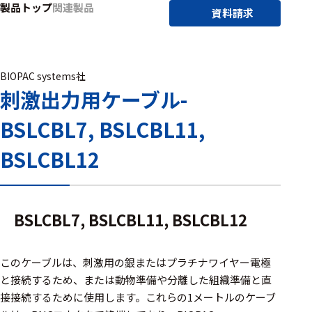
製品トップ
関連製品
アクセ
資料請求
ハード
サリ・
ウェア
消耗品
類
BIOPAC systems社
刺激出力用ケーブル-
ワイヤレス・無
BSLCBL7, BSLCBL11,
線対応
MRI対応
BSLCBL12
システム・周辺
BSLCBL7, BSLCBL11, BSLCBL12
構成
装置本体
このケーブルは、刺激用の銀またはプラチナワイヤー電極
と接続するため、または動物準備や分離した組織準備と直
デバイス
接接続するために使用します。これらの1メートルのケーブ