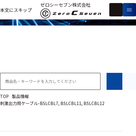
製品情報
ゼロシーセブン株式会社
フ
本文にスキップ
生
リ
メ
体
ー
ー
製
信
ワ
カ
品
号・
ー
ー
測
ド
別
定
検
索
医療用
研究用
ヒト・人
TOP
製品情報
刺激出力用ケーブル-BSLCBL7, BSLCBL11, BSLCBL12
動物
教育用