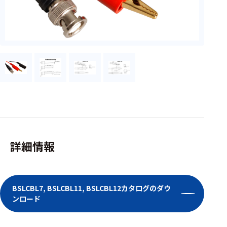
フェース
テレメー
タ
スイッチ
センサ・信号処
理関連
信号処理
センサ
詳細情報
モジュー
ル
アンプ
BSLCBL7, BSLCBL11, BSLCBL12カタログのダウ
ンロード
フィルタ
ソフトウ