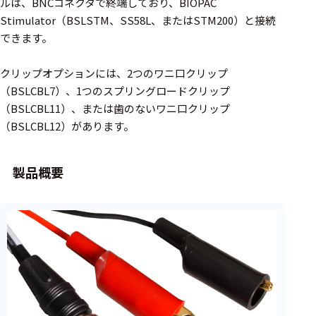
周辺機器
ルは、BNCコネクタで終端しており、BIOPAC
Stimulator（BSLSTM、SS58L、またはSTM200）と接続
基幹シス
できます。
テム
クリップオプションには、2つのワニ口クリップ
通信・接続関連
（BSLCBL7）、1つのスプリングロードクリップ
（BSLCBL11）、または歯のないワニ口クリップ
刺激装置
（BSLCBL12）があります。
レシーバ
トリガー
製品概要
アダプタ
コネクタ
ケーブル
リード線
インター