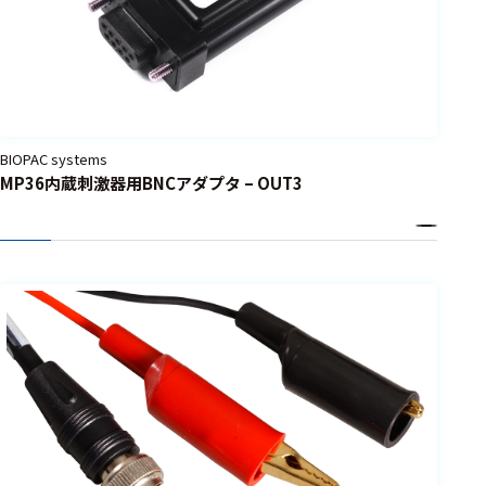
選択した条件をク
リアする
698
件
の
BIOPAC systems
製
MP36内蔵刺激器用BNCアダプタ – OUT3
品
を
表
示
す
る