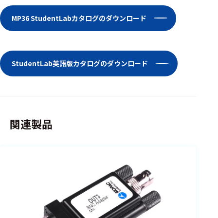
ェア
MP36 StudentLabカタログのダウンロード
測定・計測関連
機器
握力計
StudentLab英語版カタログのダウンロード
ゴニオメ
ータ
アイトラ
ッキング
関連製品
プローブ
計測機器
トランス
デューサ