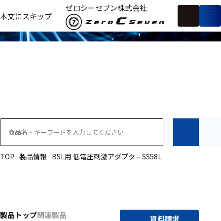
製品情報
ゼロシーセブン株式会社
フ
本文にスキップ
生
リ
メ
体
ー
ー
製
信
ワ
カ
品
号・
ー
ー
測
ド
別
定
検
索
医療用
研究用
ヒト・人
TOP
製品情報
BSL用 低電圧刺激アダプタ – SS58L
動物
教育用
製品トップ
関連製品
資料請求