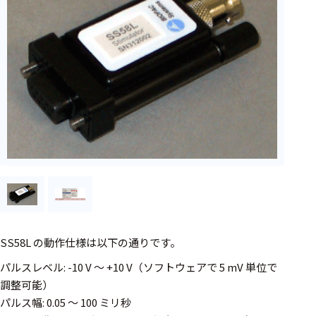
フェース
テレメー
タ
スイッチ
センサ・信号処
理関連
信号処理
センサ
モジュー
ル
SS58L の動作仕様は以下の通りです。
アンプ
パルスレベル: -10 V ～ +10 V（ソフトウェアで 5 mV 単位で
フィルタ
調整可能）
パルス幅: 0.05 ～ 100 ミリ秒
ソフトウ