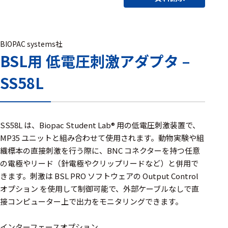
アクセ
ハード
サリ・
ウェア
消耗品
類
BIOPAC systems社
BSL用 低電圧刺激アダプタ –
SS58L
ワイヤレス・無
線対応
MRI対応
SS58L は、Biopac Student Lab® 用の低電圧刺激装置で、
MP35 ユニットと組み合わせて使用されます。動物実験や組
織標本の直接刺激を行う際に、BNC コネクターを持つ任意
システム・周辺
の電極やリード（針電極やクリップリードなど）と併用で
構成
きます。刺激は BSL PRO ソフトウェアの Output Control
オプション を使用して制御可能で、外部ケーブルなしで直
装置本体
接コンピューター上で出力をモニタリングできます。
デバイス
インターフェースオプション