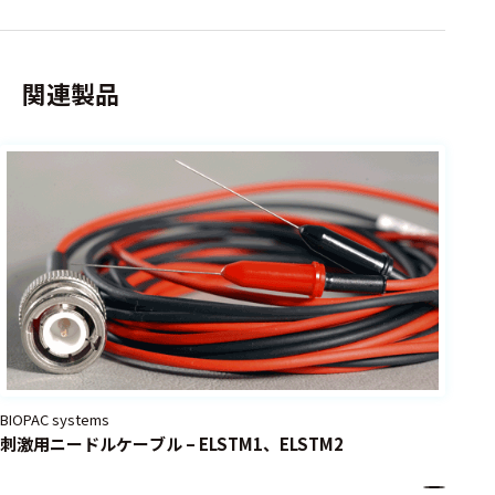
選択した条件をク
リアする
関連製品
698
件
の
製
品
を
表
示
す
る
BIOPAC systems
刺激用ニードルケーブル – ELSTM1、ELSTM2