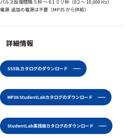
ェア
パルス反復間隔: 5 秒 ～ 0.1 ミリ秒（0.2 ～ 10,000 Hz）
電源: 追加の電源は不要（MP35 から供給）
測定・計測関連
機器
握力計
詳細情報
ゴニオメ
ータ
アイトラ
SS58Lカタログのダウンロード
ッキング
プローブ
MP36 StudentLabカタログのダウンロード
計測機器
トランス
デューサ
StudentLab英語版カタログのダウンロード