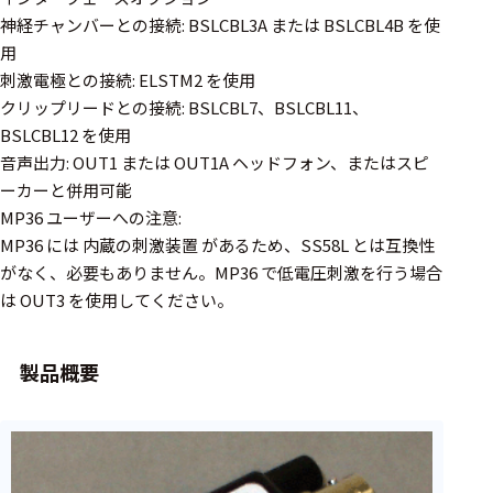
周辺機器
神経チャンバーとの接続: BSLCBL3A または BSLCBL4B を使
基幹シス
用
テム
刺激電極との接続: ELSTM2 を使用
クリップリードとの接続: BSLCBL7、BSLCBL11、
通信・接続関連
BSLCBL12 を使用
音声出力: OUT1 または OUT1A ヘッドフォン、またはスピ
刺激装置
ーカーと併用可能
レシーバ
MP36 ユーザーへの注意:
MP36 には 内蔵の刺激装置 があるため、SS58L とは互換性
トリガー
がなく、必要もありません。MP36 で低電圧刺激を行う場合
アダプタ
は OUT3 を使用してください。
コネクタ
製品概要
ケーブル
リード線
インター