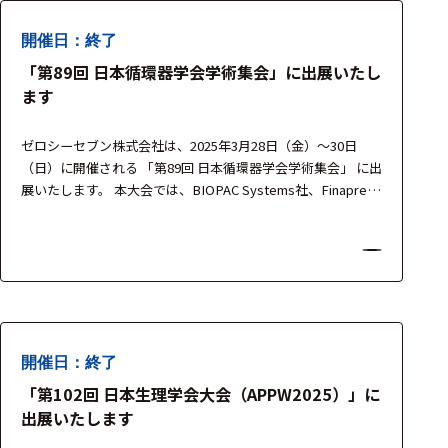
フェース
テレメー
開催日：終了
タ
「第89回 日本循環器学会学術集会」に出展いたし
ます
スイッチ
ゼロシーセブン株式会社は、2025年3月28日（金）～30日
センサ・信号処
（日）に開催される 「第89回 日本循環器学会学術集会」 に出
理関連
展いたします。 本大会では、BIOPAC Systems社、Finapres
Medical Systems社、medicapteurs社、Moor Instruments社
信号処理
の最新機器を展示し、循環生理・心血管研究・リハビリテー
センサ
ション領域における非侵襲・高精度な生体計測ソ…
モジュー
ル
アンプ
開催日：終了
「第102回 日本生理学会大会（APPW2025）」に
フィルタ
出展いたします
ソフトウ