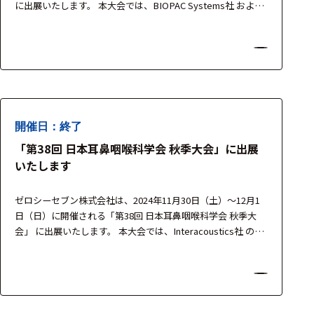
に出展いたします。 本大会では、BIOPAC Systems社 および
TMSi社 の最新計測機器を展示し、運動生理学・人間工学・ス
ポーツ科学・リハビリテーション分野の研究を支援する高精
度な生体信号計測ソリューションをご紹介いたします。 製品
担当者が常駐し、実機を用いたデ…
開催日：終了
「第38回 日本耳鼻咽喉科学会 秋季大会」に出展
いたします
ゼロシーセブン株式会社は、2024年11月30日（土）～12月1
日（日）に開催される「第38回 日本耳鼻咽喉科学会 秋季大
会」 に出展いたします。 本大会では、Interacoustics社 の最
新前庭機能検査システムvHIT用眼球運動計測装置
EyeSeeCam および ビデオ式眼振計 VisualEyes 525 を展示い
たします。 平衡機能検査・めまい診療領域における先進技術
をご紹介し、…