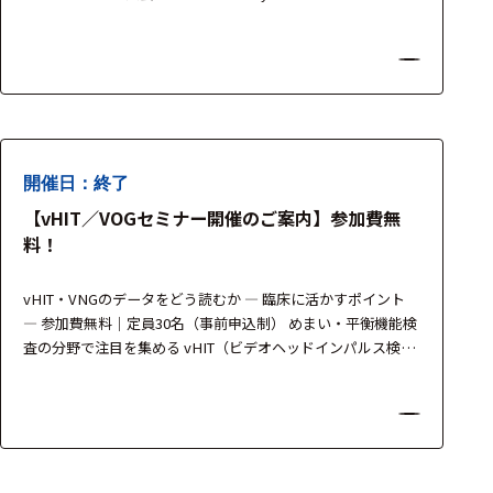
周辺機器
OBELAB社、SR Research社 の最新機器を展示し、生理心理
学・神経科学・人間工学・行動科学研究における多面的な計
基幹シス
測ソリューションをご紹介いたします。 製品担当者が常駐
テム
し、実機を用いたデモンストレ…
通信・接続関連
刺激装置
開催日：終了
レシーバ
【vHIT／VOGセミナー開催のご案内】参加費無
料！
トリガー
アダプタ
vHIT・VNGのデータをどう読むか ― 臨床に活かすポイント
― 参加費無料｜定員30名（事前申込制） めまい・平衡機能検
コネクタ
査の分野で注目を集める vHIT（ビデオヘッドインパルス検
査） および VOG（ビデオ眼振検査）。 これらは短時間かつ非
ケーブル
侵襲で前庭機能を評価できる有用な検査法ですが、「データ
をどのように解釈すれば臨床判断につながるのか」という課
リード線
題も多く聞かれます。 本セミナーでは、名…
インター