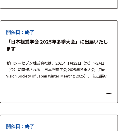
脳機能イメージング…
選択した条件をク
リアする
698
件
開催日：終了
の
「日本視覚学会 2025年冬季大会」に出展いたし
製
ます
品
を
表
ゼロシーセブン株式会社は、2025年1月22日（水）～24日
示
（金）に開催される「日本視覚学会 2025年冬季大会（The
す
Vision Society of Japan Winter Meeting 2025）」 に出展いた
る
します。 本大会では、BIOPAC Systems社 および SR
Research社 の最新計測機器を展示し、視覚・認知・神経科
学・心理学研究における生体計測・アイトラッキ…
開催日：終了