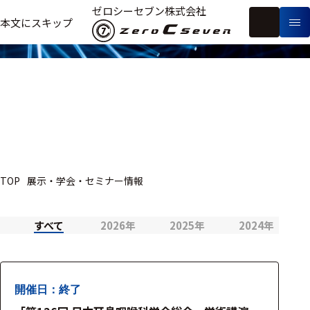
展示・学会・セミナー情報
ゼロシーセブン株式会社
フ
本文にスキップ
生
リ
メ
体
ー
ー
製
信
ワ
カ
品
号・
ー
ー
測
ド
別
定
検
索
医療用
TOP
展示・学会・セミナー情報
研究用
ヒト・人
すべて
2026年
2025年
2024年
動物
教育用
開催日：終了