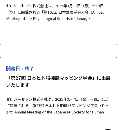
ェア
ゼロシーセブン株式会社は、2025年3月17日（月）～19日
（水）に開催される「第102回 日本生理学会大会（Annual
測定・計測関連
Meeting of the Physiological Society of Japan,
機器
APPW2025）」 に出展いたします。 本大会では、BIOPAC
Systems社、SR Research社、OBELAB社 の最新計測機器を
握力計
展示し、生理学・神経科学・心理学・行…
ゴニオメ
ータ
アイトラ
開催日：終了
ッキング
「第27回 日本ヒト脳機能マッピング学会」に出展
プローブ
いたします
計測機器
ゼロシーセブン株式会社は、2025年3月7日（金）～8日（土）
トランス
に開催される「第27回 日本ヒト脳機能マッピング学会（The
デューサ
27th Annual Meeting of the Japanese Society for Human
Brain Mapping）」 に出展いたします。 本大会では、BIOPAC
Systems社、TMSi社、OBELAB社 の最新計測機器を展示し、