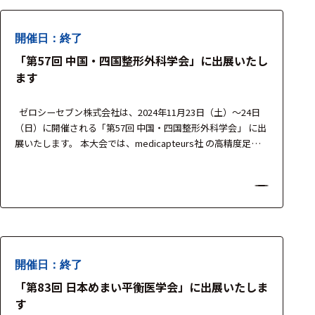
開催日：終了
「第57回 中国・四国整形外科学会」に出展いたし
ます
ゼロシーセブン株式会社は、2024年11月23日（土）～24日
（日）に開催される「第57回 中国・四国整形外科学会」 に出
展いたします。 本大会では、medicapteurs社 の高精度足圧
測定プレート T-PLATE を展示し、整形外科領域における歩行
分析・重心バランス評価・リハビリテーション支援など、幅
広い臨床応用に向けたソリューションをご紹介いたします。
製品担当者が…
開催日：終了
「第83回 日本めまい平衡医学会」に出展いたしま
す