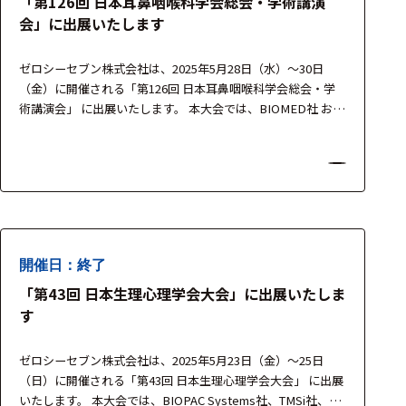
「第126回 日本耳鼻咽喉科学会総会・学術講演
アクセ
会」に出展いたします
ハード
サリ・
ウェア
消耗品
ゼロシーセブン株式会社は、2025年5月28日（水）～30日
類
（金）に開催される「第126回 日本耳鼻咽喉科学会総会・学
術講演会」 に出展いたします。 本大会では、BIOMED社 およ
び Inventis社 の最新機器を展示し、耳鼻咽喉科領域における
ワイヤレス・無
平衡機能検査・聴覚評価・眼球運動解析など、臨床・研究の
線対応
両面を支援するソリューションをご紹介いたします。 製品担
当者が常駐し、実機を用いたデモンストレ…
MRI対応
開催日：終了
システム・周辺
「第43回 日本生理心理学会大会」に出展いたしま
構成
す
装置本体
ゼロシーセブン株式会社は、2025年5月23日（金）～25日
デバイス
（日）に開催される「第43回 日本生理心理学会大会」 に出展
いたします。 本大会では、BIOPAC Systems社、TMSi社、