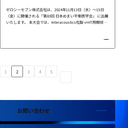
ゼロシーセブン株式会社は、2024年11月13日（水）～15日
（金）に開催される「第83回 日本めまい平衡医学会」 に出展
いたします。 本大会では、Interacoustics社製 vHIT用眼球運
動計測装置「EyeSeeCam」およびビデオ式眼振計
「VisualEyes 525」を展示いたします。めまい・平衡機能検査
における評価精度と検査効率を両立する最新技術を、実機を
通じてご覧いただけます。…
1
2
3
4
5
お問い合わせ