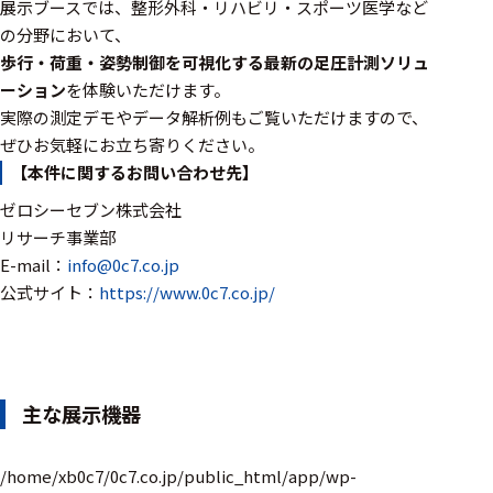
ェア
展示ブースでは、整形外科・リハビリ・スポーツ医学など
の分野において、
測定・計測関連
歩行・荷重・姿勢制御を可視化する最新の足圧計測ソリュ
機器
ーション
を体験いただけます。
実際の測定デモやデータ解析例もご覧いただけますので、
握力計
ぜひお気軽にお立ち寄りください。
【本件に関するお問い合わせ先】
ゴニオメ
ータ
ゼロシーセブン株式会社
リサーチ事業部
アイトラ
E-mail：
info@0c7.co.jp
ッキング
公式サイト：
https://www.0c7.co.jp/
プローブ
計測機器
トランス
主な展示機器
デューサ
/home/xb0c7/0c7.co.jp/public_html/app/wp-