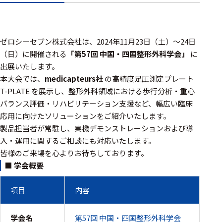
アクセ
ハード
サリ・
ウェア
消耗品
類
ゼロシーセブン株式会社は、2024年11月23日（土）～24日
（日）に開催される
「第57回 中国・四国整形外科学会」
に
出展いたします。
ワイヤレス・無
本大会では、
medicapteurs社
の高精度足圧測定プレート
線対応
T-PLATE
を展示し、整形外科領域における歩行分析・重心
バランス評価・リハビリテーション支援など、幅広い臨床
MRI対応
応用に向けたソリューションをご紹介いたします。
製品担当者が常駐し、実機デモンストレーションおよび導
入・運用に関するご相談にも対応いたします。
システム・周辺
皆様のご来場を心よりお待ちしております。
構成
■ 学会概要
装置本体
項目
内容
デバイス
学会名
第57回 中国・四国整形外科学会