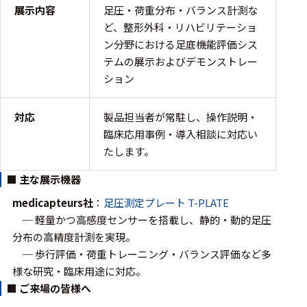
フェース
展示内容
足圧・荷重分布・バランス計測な
テレメー
ど、整形外科・リハビリテーショ
タ
ン分野における足底機能評価シス
テムの展示およびデモンストレー
スイッチ
ション
センサ・信号処
対応
製品担当者が常駐し、操作説明・
理関連
臨床応用事例・導入相談に対応い
信号処理
たします。
センサ
■ 主な展示機器
モジュー
medicapteurs社
：
足圧測定プレート
T-PLATE
ル
─ 軽量かつ高感度センサーを搭載し、静的・動的足圧
分布の高精度計測を実現。
アンプ
─ 歩行評価・荷重トレーニング・バランス評価など多
フィルタ
様な研究・臨床用途に対応。
■ ご来場の皆様へ
ソフトウ