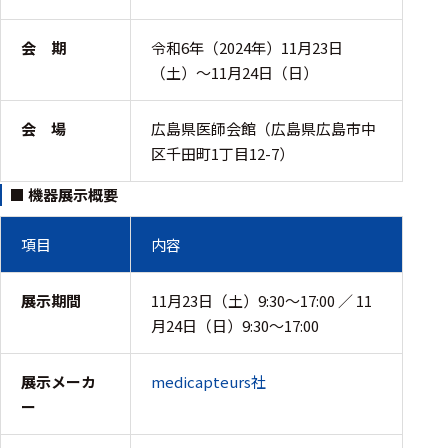
周辺機器
基幹シス
会 期
令和6年（2024年）11月23日
テム
（土）～11月24日（日）
通信・接続関連
会 場
広島県医師会館（広島県広島市中
区千田町1丁目12-7）
刺激装置
レシーバ
■ 機器展示概要
トリガー
項目
内容
アダプタ
展示期間
11月23日（土）9:30～17:00 ／ 11
コネクタ
月24日（日）9:30～17:00
ケーブル
展示メーカ
medicapteurs社
リード線
ー
インター