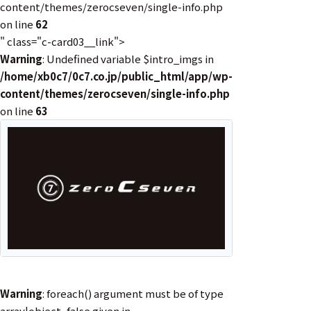
content/themes/zerocseven/single-info.php
選択した条件をク
on line
62
リアする
" class="c-card03__link">
698
Warning
: Undefined variable $intro_imgs in
/home/xb0c7/0c7.co.jp/public_html/app/wp-
件
の
content/themes/zerocseven/single-info.php
製
on line
63
品
を
表
示
す
る
Warning
: foreach() argument must be of type
array|object, false given in