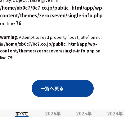
/home/xb0c7/0c7.co.jp/public_html/app/wp-
content/themes/zerocseven/single-info.php
on line
76
Warning
: Attempt to read property "post_title" on null
in
/home/xb0c7/0c7.co.jp/public_html/app/wp-
content/themes/zerocseven/single-info.php
on
line
79
一覧へ戻る
すべて
2026年
2025年
2024年