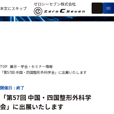
展示・学会・セミナー情報
ゼロシーセブン株式会社
フ
本文にスキップ
生
リ
メ
体
ー
ー
製
信
ワ
カ
品
号・
ー
ー
測
ド
別
定
検
索
医療用
TOP
展示・学会・セミナー情報
研究用
「第57回 中国・四国整形外科学会」に出展いたします
ヒト・人
動物
開催日：終了
「第57回 中国・四国整形外科学
教育用
会」に出展いたします