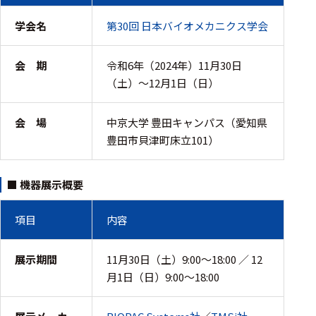
周辺機器
学会名
第30回 日本バイオメカニクス学会
基幹シス
テム
会 期
令和6年（2024年）11月30日
通信・接続関連
（土）～12月1日（日）
刺激装置
会 場
中京大学 豊田キャンパス（愛知県
レシーバ
豊田市貝津町床立101）
トリガー
■ 機器展示概要
アダプタ
コネクタ
項目
内容
ケーブル
展示期間
11月30日（土）9:00～18:00 ／ 12
リード線
月1日（日）9:00～18:00
インター