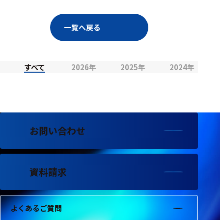
選択した条件をク
リアする
一覧へ戻る
698
件
の
すべて
2026年
2025年
2024年
製
品
を
表
示
す
お問い合わせ
る
資料請求
よくあるご質問