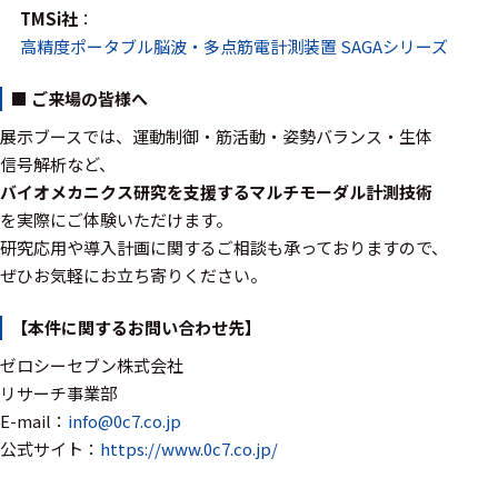
ェア
TMSi社
：
高精度ポータブル脳波・多点筋電計測装置
SAGAシリーズ
測定・計測関連
機器
■ ご来場の皆様へ
展示ブースでは、運動制御・筋活動・姿勢バランス・生体
握力計
信号解析など、
ゴニオメ
バイオメカニクス研究を支援するマルチモーダル計測技術
ータ
を実際にご体験いただけます。
アイトラ
研究応用や導入計画に関するご相談も承っておりますので、
ッキング
ぜひお気軽にお立ち寄りください。
プローブ
【本件に関するお問い合わせ先】
計測機器
ゼロシーセブン株式会社
リサーチ事業部
トランス
E-mail：
info@0c7.co.jp
デューサ
公式サイト：
https://www.0c7.co.jp/