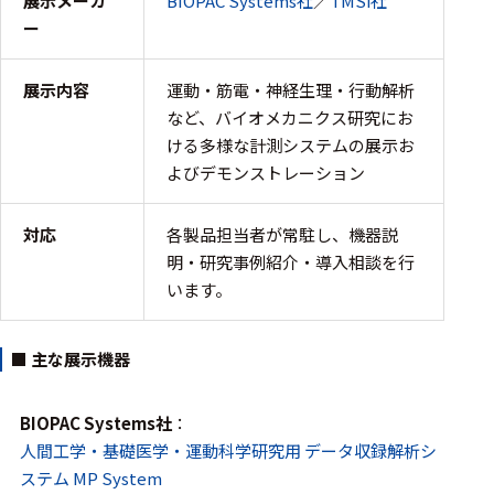
展示メーカ
フェース
BIOPAC Systems社
／
TMSi社
ー
テレメー
タ
展示内容
運動・筋電・神経生理・行動解析
スイッチ
など、バイオメカニクス研究にお
ける多様な計測システムの展示お
センサ・信号処
よびデモンストレーション
理関連
対応
各製品担当者が常駐し、機器説
信号処理
明・研究事例紹介・導入相談を行
センサ
います。
モジュー
ル
■ 主な展示機器
アンプ
BIOPAC Systems社
：
フィルタ
人間工学・基礎医学・運動科学研究用 データ収録解析シ
ソフトウ
ステム
MP System