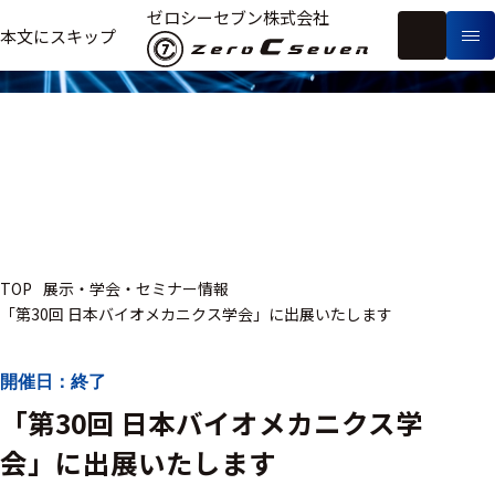
展示・学会・セミナー情報
ゼロシーセブン株式会社
フ
本文にスキップ
生
リ
メ
体
ー
ー
製
信
ワ
カ
品
号・
ー
ー
測
ド
別
定
検
索
医療用
TOP
展示・学会・セミナー情報
研究用
「第30回 日本バイオメカニクス学会」に出展いたします
ヒト・人
動物
開催日：終了
「第30回 日本バイオメカニクス学
教育用
会」に出展いたします