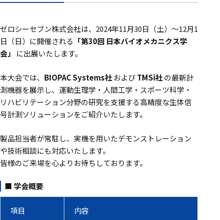
アクセ
ハード
サリ・
ゼロシーセブン株式会社は、2024年11月30日（土）～12月1
ウェア
消耗品
類
日（日）に開催される
「第30回 日本バイオメカニクス学
会」
に出展いたします。
ワイヤレス・無
本大会では、
BIOPAC Systems社
および
TMSi社
の最新計
線対応
測機器を展示し、運動生理学・人間工学・スポーツ科学・
リハビリテーション分野の研究を支援する高精度な生体信
MRI対応
号計測ソリューションをご紹介いたします。
製品担当者が常駐し、実機を用いたデモンストレーション
システム・周辺
や技術相談にも対応いたします。
構成
皆様のご来場を心よりお待ちしております。
装置本体
■ 学会概要
デバイス
項目
内容