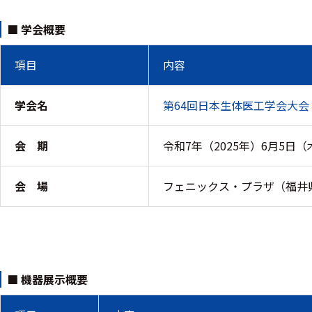
装置本体
■ 学会概要
デバイス
項目
内容
周辺機器
学会名
第64回日本生体医工学会大会
基幹シス
テム
会 期
令和7年（2025年）6月5日
通信・接続関連
会 場
フェニックス・プラザ（福井県
刺激装置
レシーバ
トリガー
■ 機器展示概要
アダプタ
コネクタ