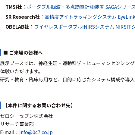
TMSi社
：
ポータブル脳波・多点筋電計測装置
SAGAシリー
モジュー
ル
SR Research社
：
高精度アイトラッキングシステム
EyeLi
アンプ
OBELAB社
：
ワイヤレスポータブルfNIRSシステム
NIRSI
フィルタ
ソフトウ
■ ご来場の皆様へ
ェア
展示ブースでは、神経生理・運動科学・ヒューマンセンシング
体験いただけます。
測定・計測関連
研究・教育・臨床応用など、目的に応じたシステム構成や導入
機器
握力計
【本件に関するお問い合わせ先】
ゴニオメ
ゼロシーセブン株式会社
ータ
リサーチ事業部
アイトラ
E-mail：
info@0c7.co.jp