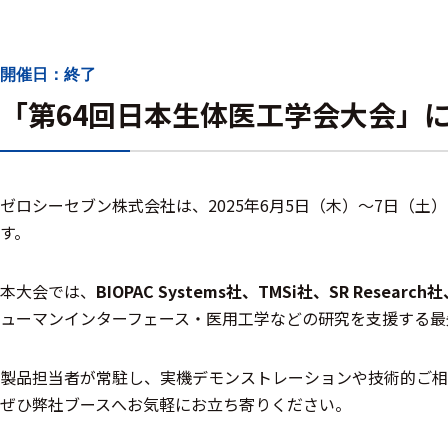
ハ
アク
ー
セサ
ド
リ・
開催日：終了
ウ
消耗
ェ
「第64回日本生体医工学会大会」
品類
ア
ワイヤレス・無
ゼロシーセブン株式会社は、2025年6月5日（木）～7日（土
線対応
す。
MRI対応
本大会では、
BIOPAC Systems社、TMSi社、SR Research
ューマンインターフェース・医用工学などの研究を支援する最
製品担当者が常駐し、実機デモンストレーションや技術的ご相
システム・周辺
ぜひ弊社ブースへお気軽にお立ち寄りください。
構成