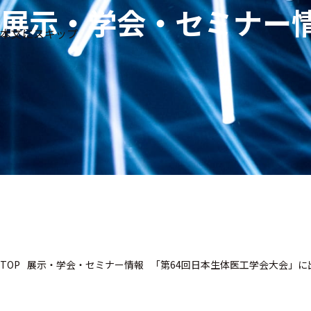
展示・学会・セミナー
生体
フリ
メー
本文にスキップ
信
ーワ
製品
カー
号・
ード
別
測定
検索
医
研
教
究
療
育
用
用
用
ヒ
ト・
人
動
TOP
展示・学会・セミナー情報
「第64回日本生体医工学会大会」に
物