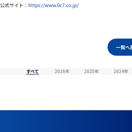
ッキング
公式サイト：
https://www.0c7.co.jp/
プローブ
計測機器
トランス
デューサ
一覧へ
すべて
2026年
2025年
2024年
698
選
択
件
し
の
た
製
条
品
件
を
を
表
ク
示
リ
す
ア