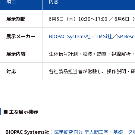
項目
内容
ケーブル
展示期間
6月5日（木）10:30～17:00 ／ 6月6日（金
リード線
展示メーカー
BIOPAC Systems社
／
TMSi社
／
SR Res
インター
フェース
展示内容
生体信号計測・脳波・筋電・視線解析
テレメー
タ
対応
各社製品担当者が常駐し、操作説明・
スイッチ
センサ・信号処
理関連
■ 主な展示機器
信号処理
センサ
BIOPAC Systems社
：
医学研究向け デ人間工学・基礎ータ