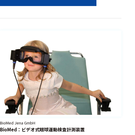
認知神経
科学
動作解析
電気生理
学的薬効
評価
中枢薬理
評価
平衡機能
検査
循環動態
脳機能
生理学
BioMed Jena GmbH
生物学
BioMed：ビデオ式眼球運動検査計測装置