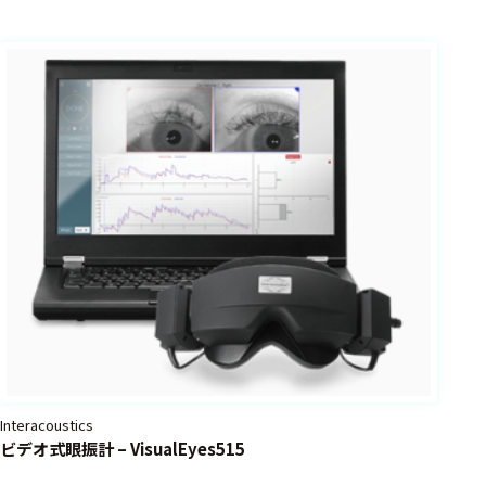
呼吸流量
測定
SPO2
連続血圧
測定
酸素化、
脱酸素化
サチュレ
ーション
測定
微小血管
血流
Interacoustics
心拍出量
ビデオ式眼振計 – VisualEyes515
測定