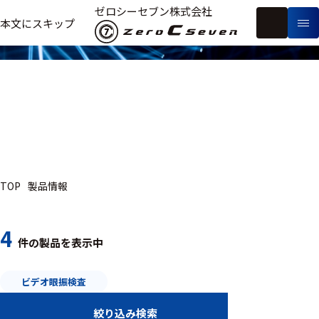
製品情報
ゼロシーセブン株式会社
フ
本文にスキップ
生
リ
メ
体
ー
ー
製
信
ワ
カ
品
号・
ー
ー
測
ド
別
定
検
索
研究用
ヒト・人
TOP
製品情報
動物
4
件の製品を表示中
研究分野
ビデオ眼振検査
医用工学
絞り込み検索