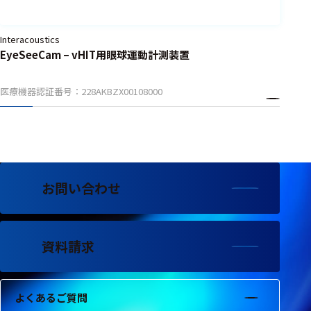
胃電図測
定
Interacoustics
EyeSeeCam – vHIT用眼球運動計測装置
生体イン
ピーダン
医療機器認証番号：228AKBZX00108000
ス測定
神経活動
生体信号
計測
お問い合わせ
事象関連
電位測定
誘発反応
資料請求
測定
脳波測定
よくあるご質問
筋電図測