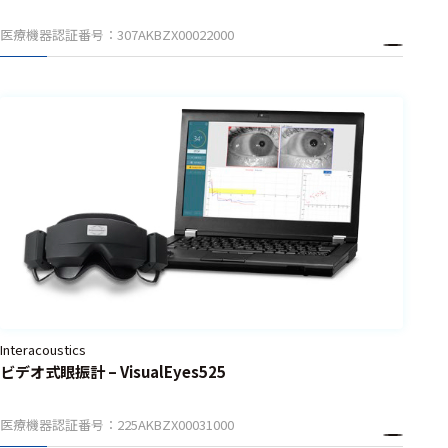
力学
医療機器認証番号：307AKBZX00022000
運動・健
康科学
心理学・
行動科学
睡眠科学
神経科学
測定内容
Interacoustics
呼吸・循環・血
ビデオ式眼振計 – VisualEyes525
行動態関連
MRI画像撮
医療機器認証番号：225AKBZX00031000
像