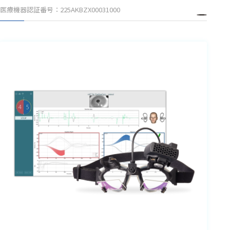
血行動態
医療機器認証番号：225AKBZX00031000
測定
血圧測定
血流測定
NIRS
心電図測
定
脈波(脈拍)
測定
呼吸測定
神経・筋・生体
信号・温度関連
眼電図測
定