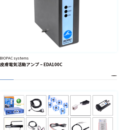
選択した条件をク
リアする
698
件
の
製
品
を
BIOPAC systems
表
皮膚電気活動アンプ – EDA100C
示
す
る