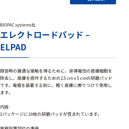
アクセ
ハード
サリ・
ウェア
消耗品
類
BIOPAC systems社
エレクトロードパッド –
ELPAD
ワイヤレス・無
線対応
MRI対応
録音時の最適な接触を得るために、非導電性の皮膚細胞を
除去し、皮膚を感作するための2.5 cm x 5 cmの研磨パッド
です。電極を装着する前に、軽く皮膚に擦りつけて使用し
システム・周辺
ます。
構成
内容:
装置本体
1パッケージに10枚の研磨パッドが含まれています。
デバイス
電極設置部位の準備