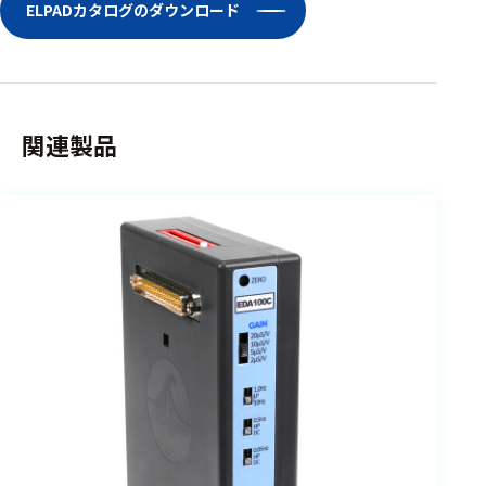
ェア
ELPADカタログのダウンロード
測定・計測関連
機器
握力計
関連製品
ゴニオメ
ータ
アイトラ
ッキング
プローブ
計測機器
トランス
デューサ