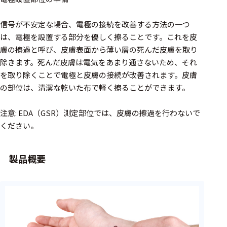
周辺機器
基幹シス
信号が不安定な場合、電極の接続を改善する方法の一つ
テム
は、電極を設置する部分を優しく擦ることです。これを皮
膚の擦過と呼び、皮膚表面から薄い層の死んだ皮膚を取り
通信・接続関連
除きます。死んだ皮膚は電気をあまり通さないため、それ
を取り除くことで電極と皮膚の接続が改善されます。皮膚
刺激装置
の部位は、清潔な乾いた布で軽く擦ることができます。
レシーバ
注意: EDA（GSR）測定部位では、皮膚の擦過を行わないで
トリガー
ください。
アダプタ
製品概要
コネクタ
ケーブル
リード線
インター