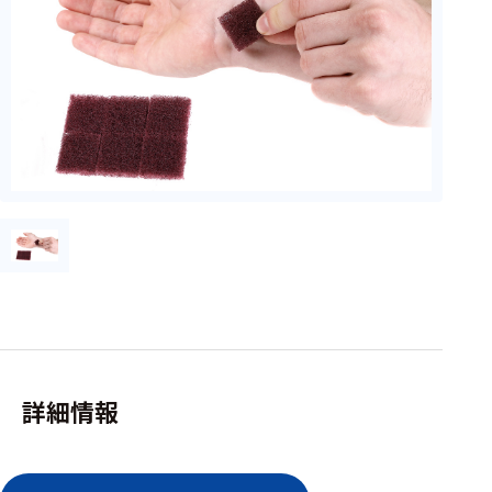
フェース
テレメー
タ
スイッチ
センサ・信号処
理関連
信号処理
センサ
モジュー
ル
アンプ
詳細情報
フィルタ
ソフトウ