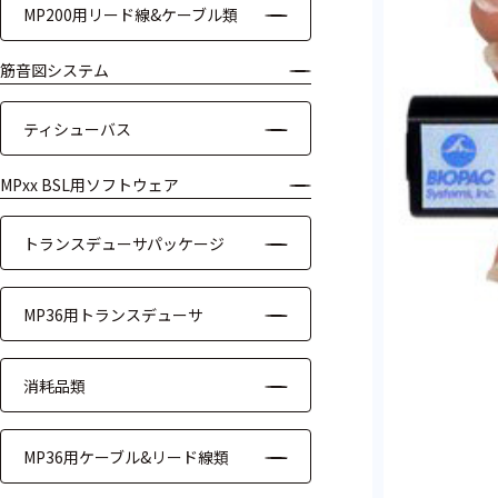
MP200用リード線&ケーブル類
ケーブル
筋音図システム
リード線
ティシューバス
インター
フェース
MPxx BSL用ソフトウェア
テレメー
タ
トランスデューサパッケージ
スイッチ
MP36用トランスデューサ
センサ・信号処
理関連
消耗品類
信号処理
MP36用ケーブル&リード線類
センサ