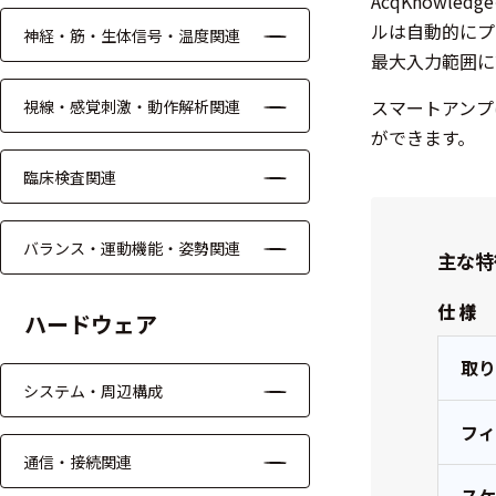
AcqKnow
ッキング
ルは自動的にプ
神経・筋・生体信号・温度関連
プローブ
最大入力範囲に
計測機器
スマートアンプ
視線・感覚刺激・動作解析関連
ができます。
トランス
デューサ
臨床検査関連
バランス・運動機能・姿勢関連
主な特
698
選
択
仕 様
件
ハードウェア
し
の
た
製
取
条
品
システム・周辺構成
件
を
を
フ
表
ク
示
通信・接続関連
リ
す
ア