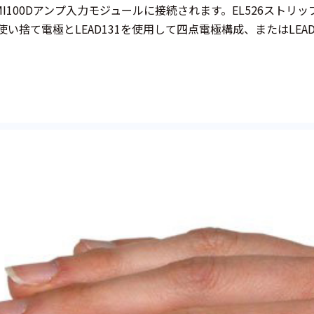
I100Dアンプ入力モジュールに接続されます。EL526ストリッ
ズ使い捨て電極とLEAD131を使用して四点電極構成、またはLE