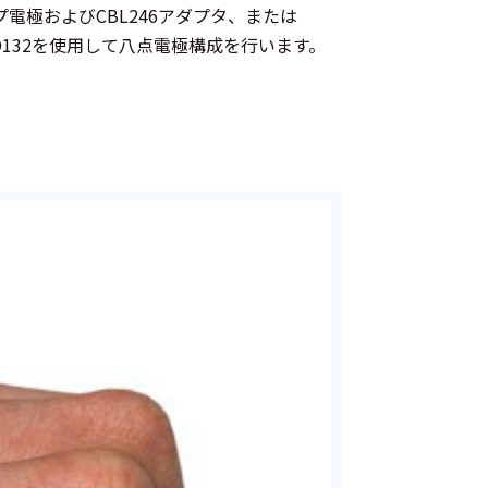
プ電極およびCBL246アダプタ、または
AD132を使用して八点電極構成を行います。