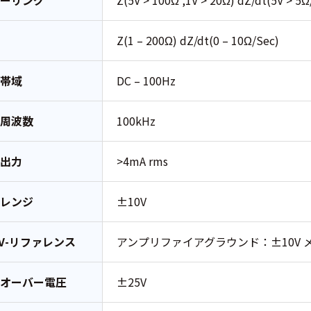
ケーリング
Z(5V > 100Ω ,1V > 20Ω) dZ/dt(5V > 5
力
Z(1 – 200Ω) dZ/dt(0 – 10Ω/Sec)
大帯域
DC – 100Hz
作周波数
100kHz
流出力
>4mA rms
力レンジ
±10V
IV-リファレンス
アンプリファイアグラウンド：±10V メ
大オーバー電圧
±25V