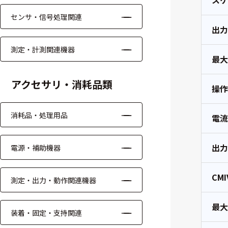
ス
る
す
センサ・信号処理関連
る
出
測定・計測関連機器
最
アクセサリ・消耗品類
操
消耗品・処理用品
電
出
電源・補助機器
CM
測定・出力・動作関連機器
最
装着・固定・支持関連