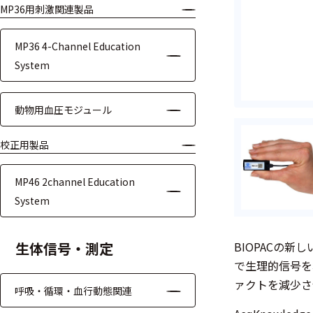
MP36用刺激関連製品
モジュー
ル
MP36 4-Channel Education
アンプ
System
フィルタ
動物用血圧モジュール
ソフトウ
ェア
校正用製品
測定・計測関連
MP46 2channel Education
機器
System
握力計
生体信号・測定
BIOPACの
ゴニオメ
で生理的信号を
ータ
ァクトを減少さ
呼吸・循環・血行動態関連
アイトラ