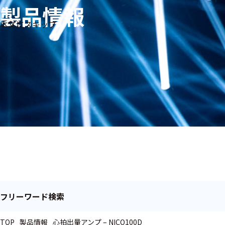
製品情報
生体
フリ
メー
本文にスキップ
信
ーワ
製品
カー
号・
ード
別
測定
検索
医
研
教
究
療
育
用
用
用
ヒ
ト・
人
動
物
フリーワード検索
TOP
製品情報
心拍出量アンプ – NICO100D