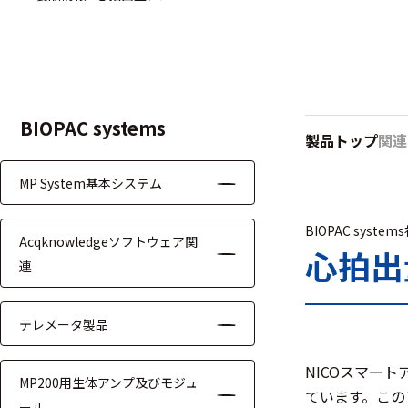
ハ
アク
ー
セサ
ド
リ・
ウ
消耗
ェ
品類
ア
BIOPAC systems
製品トップ
関連
MP System基本システム
ワイヤレス・無
線対応
BIOPAC system
Acqknowledgeソフトウェア関
MRI対応
心拍出量
連
テレメータ製品
システム・周辺
NICOスマー
MP200用生体アンプ及びモジュ
構成
ています。この
ール