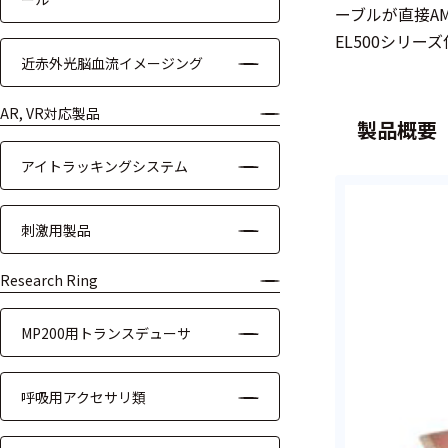
ーブルが直接AM
装置本体
EL500シリー
近赤外光脳血流イメージング
デバイス
周辺機器
AR, VR対応製品
製品概要
基幹シス
アイトラッキングシステム
テム
通信・接続関連
刺激用製品
刺激装置
Research Ring
レシーバ
MP200用トランスデューサ
トリガー
呼吸用アクセサリ類
アダプタ
コネクタ