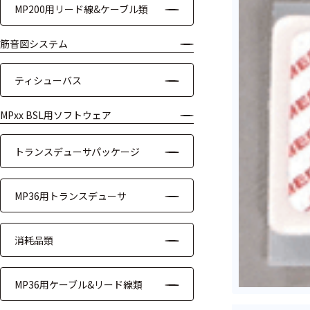
MP200用リード線&ケーブル類
ケーブル
筋音図システム
リード線
ティシューバス
インター
フェース
MPxx BSL用ソフトウェア
テレメー
タ
トランスデューサパッケージ
スイッチ
MP36用トランスデューサ
センサ・信号処
理関連
消耗品類
信号処理
MP36用ケーブル&リード線類
センサ