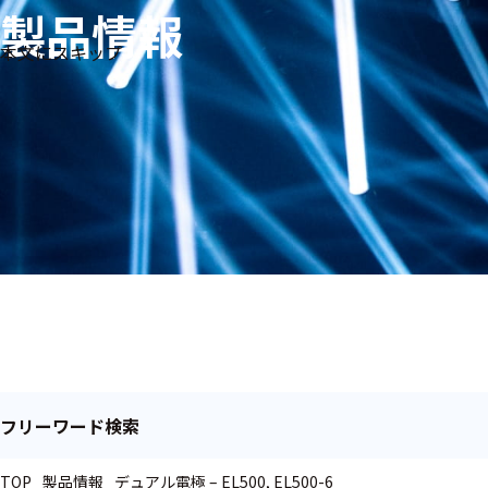
製品情報
生体
フリ
メー
本文にスキップ
信
ーワ
製品
カー
号・
ード
別
測定
検索
医
研
教
究
療
育
用
用
用
ヒ
ト・
人
動
物
フリーワード検索
TOP
製品情報
デュアル電極 – EL500, EL500-6