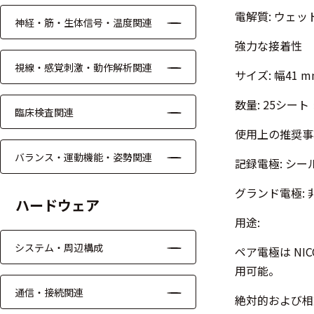
ッキング
電解質: ウェッ
神経・筋・生体信号・温度関連
プローブ
強力な接着性
計測機器
視線・感覚刺激・動作解析関連
サイズ: 幅41 m
トランス
数量: 25シー
デューサ
臨床検査関連
使用上の推奨事
バランス・運動機能・姿勢関連
記録電極: シー
698
選
グランド電極: 
択
件
ハードウェア
し
の
用途:
た
製
条
品
システム・周辺構成
ペア電極は NI
件
を
を
用可能。
表
ク
示
通信・接続関連
リ
絶対的および相
す
ア