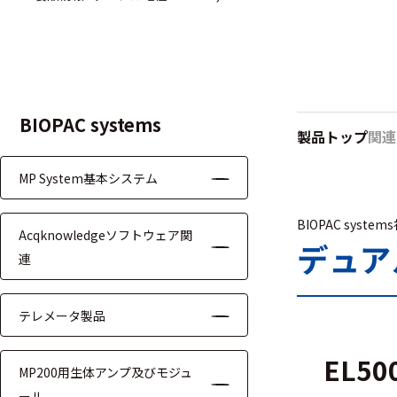
ハ
アク
ー
セサ
ド
リ・
ウ
消耗
ェ
品類
ア
BIOPAC systems
製品トップ
関連
MP System基本システム
ワイヤレス・無
線対応
BIOPAC system
Acqknowledgeソフトウェア関
MRI対応
デュアル電
連
テレメータ製品
システム・周辺
EL500
MP200用生体アンプ及びモジュ
構成
ール