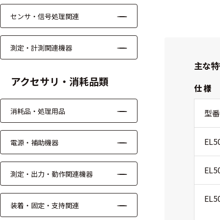
る
す
センサ・信号処理関連
る
測定・計測関連機器
主な特
アクセサリ・消耗品類
仕 様
消耗品・処理用品
型
EL5
電源・補助機器
EL5
測定・出力・動作関連機器
EL5
装着・固定・支持関連