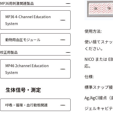
MP36用刺激関連製品
モジュー
ル
MP36 4-Channel Education
アンプ
System
使用方法:
フィルタ
動物用血圧モジュール
使い捨てスナップ
ソフトウ
ください。
ェア
校正用製品
NICO または
測定・計測関連
応。
MP46 2channel Education
機器
System
仕様:
握力計
標準スナップ接
生体信号・測定
ゴニオメ
Ag/AgCl接点
ータ
呼吸・循環・血行動態関連
ジェルキャビティ
アイトラ