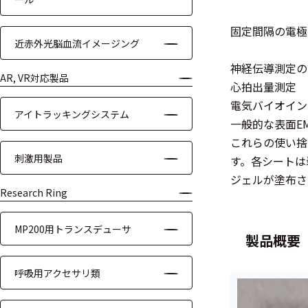
装置本体
固定間隔の電極
近赤外光脳血流イメージング
デバイス
神経伝導測定の
周辺機器
AR, VR対応製品
心拍出量測定
電気バイオイン
基幹シス
アイトラッキングシステム
テム
一般的な表面E
これらの使い捨
通信・接続関連
刺激用製品
す。各シートは
ジェルが塗布さ
刺激装置
Research Ring
レシーバ
MP200用トランスデューサ
製品概要
トリガー
呼吸用アクセサリ類
アダプタ
コネクタ