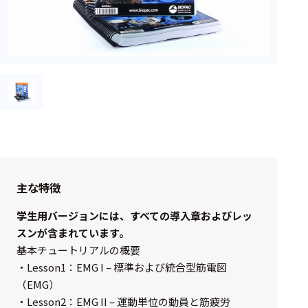
フェース
テレメー
タ
スイッチ
センサ・信号処
理関連
信号処理
センサ
主な特徴
モジュー
学生用バージョンには、すべての導入章およびレッ
ル
スンが含まれています。
アンプ
基本チュートリアルの概要
・Lesson1：EMG I – 標準および統合型筋電図
フィルタ
（EMG）
ソフトウ
・Lesson2：EMG II – 運動単位の動員と筋疲労