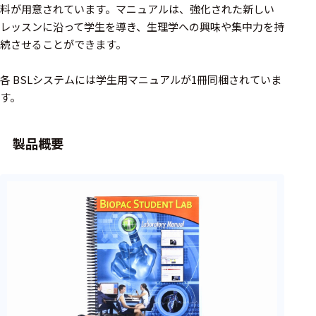
周辺機器
料が用意されています。マニュアルは、強化された新しい
レッスンに沿って学生を導き、生理学への興味や集中力を持
基幹シス
テム
続させることができます。
通信・接続関連
各 BSLシステムには学生用マニュアルが1冊同梱されていま
す。
刺激装置
レシーバ
製品概要
トリガー
アダプタ
コネクタ
ケーブル
リード線
インター