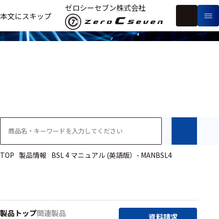
製品情報
ゼロシーセブン株式会社
フ
本文にスキップ
生
リ
メ
体
ー
ー
製
信
ワ
カ
品
号・
ー
ー
測
ド
別
定
検
索
医療用
研究用
ヒト・人
TOP
製品情報
BSL 4 マニュアル (英語版）- MANBSL4
動物
教育用
製品トップ
関連製品
資料請求