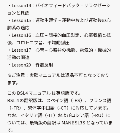
・Lesson14：バイオフィードバック – リラクゼーシ
選択した条件をク
ョンと覚醒
リアする
・Lesson15：運動生理学 – 運動中および運動後の心
698
肺系の適応
件
・Lesson16：血圧 – 間接的血圧測定、心室収縮と拡
の
張、コロトコフ音、平均動脈圧
製
・Lesson17：心音 – 心臓弁の機能、電気的・機械的
品
を
活動の関連
表
・Lesson20：脊髄反射
示
す
※ご注意：実験マニュアルは返品不可となっており
る
ます。
この BSL4 マニュアル は英語版です。
BSL 4 の翻訳版は、スペイン語（-ES）、フランス語
（-FR）、繁体字中国語（-CT）に対応しています。
なお、イタリア語（-IT）およびロシア語（-RU）に
ついては、最新版の翻訳は MANBSL3S となっていま
す。