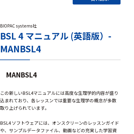
アクセ
ハード
サリ・
ウェア
消耗品
類
BIOPAC systems社
BSL 4 マニュアル (英語版）-
MANBSL4
ワイヤレス・無
線対応
MRI対応
MANBSL4
システム・周辺
この新しいBSL4マニュアルには高度な生理学的内容が盛り
構成
込まれており、各レッスンでは重要な生理学の概念が多数
取り上げられています。
装置本体
BSL4 ソフトウェアには、オンスクリーンのレッスンガイド
デバイス
や、サンプルデータファイル、動画などの充実した学習資