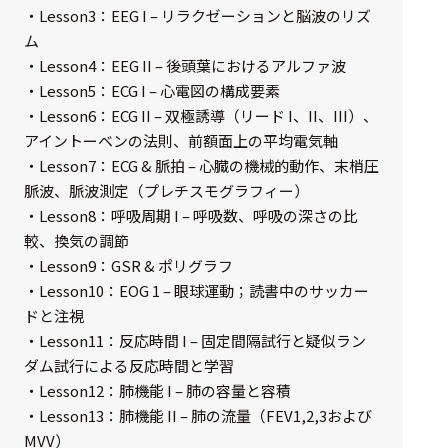
ェア
・Lesson3：EEG I – リラクゼーションと脳波のリズ
ム
測定・計測関連
・Lesson4：EEG II – 後頭葉におけるアルファ波
機器
・Lesson5：ECG I – 心電図の構成要素
・Lesson6：ECG II – 双極誘導（リード I、II、III）、
握力計
アイントーベンの法則、前額面上の平均電気軸
ゴニオメ
・Lesson7：ECG & 脈拍 – 心臓の機械的動作、末梢圧
ータ
脈波、脈波測定（プレチスモグラフィー）
・Lesson8：呼吸周期 I – 呼吸数、呼吸の深さの比
アイトラ
較、換気の調節
ッキング
・Lesson9：GSR & ポリグラフ
プローブ
・Lesson10：EOG 1 – 眼球運動；読書中のサッカー
ドと注視
計測機器
・Lesson11：反応時間 I – 固定間隔試行と疑似ラン
トランス
ダム試行による反応時間と学習
デューサ
・Lesson12：肺機能 I – 肺の容量と容積
・Lesson13：肺機能 II – 肺の流量（FEV1,2,3および
MVV）