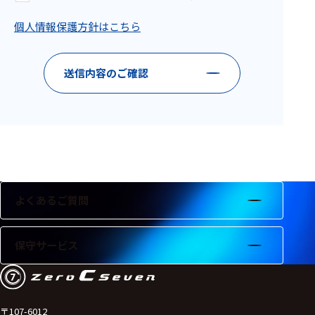
フェース
個人情報保護方針はこちら
テレメー
タ
スイッチ
送信内容のご確認
センサ・信号処
理関連
信号処理
センサ
よくあるご質問
モジュー
ル
保守サービス
アンプ
フィルタ
ソフトウ
〒107-6012