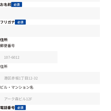
アクセ
お名前
必須
ハード
サリ・
ウェア
消耗品
類
フリガナ
必須
ワイヤレス・無
住所
線対応
郵便番号
MRI対応
住所
システム・周辺
構成
ビル・マンション名
装置本体
デバイス
電話番号
必須