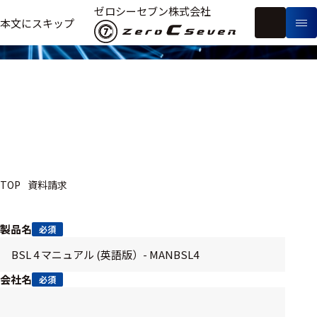
資料請求
ゼロシーセブン株式会社
フ
本文にスキップ
生
リ
メ
体
ー
ー
製
信
ワ
カ
品
号・
ー
ー
測
ド
別
定
検
索
医療用
TOP
資料請求
研究用
ヒト・人
製品名
必須
動物
教育用
会社名
必須