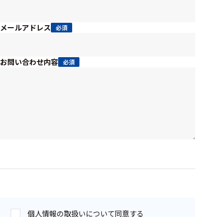
周辺機器
基幹シス
メールアドレス
必須
テム
通信・接続関連
お問い合わせ内容
必須
刺激装置
レシーバ
トリガー
アダプタ
コネクタ
ケーブル
リード線
インター
個人情報の取扱いについて同意する