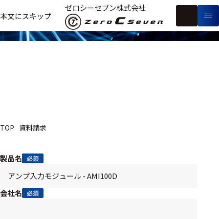
資料請求
ゼロシーセブン株式会社
フ
本文にスキップ
生
リ
メ
体
ー
ー
製
信
ワ
カ
品
号・
ー
ー
測
ド
別
定
検
索
医療用
TOP
資料請求
研究用
ヒト・人
製品名
必須
動物
教育用
会社名
必須