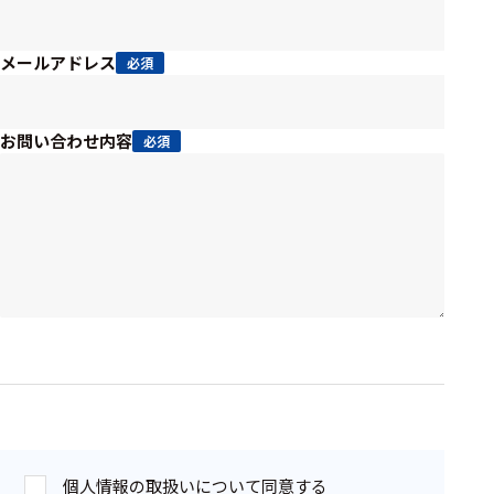
周辺機器
基幹シス
メールアドレス
必須
テム
通信・接続関連
お問い合わせ内容
必須
刺激装置
レシーバ
トリガー
アダプタ
コネクタ
ケーブル
リード線
インター
個人情報の取扱いについて同意する