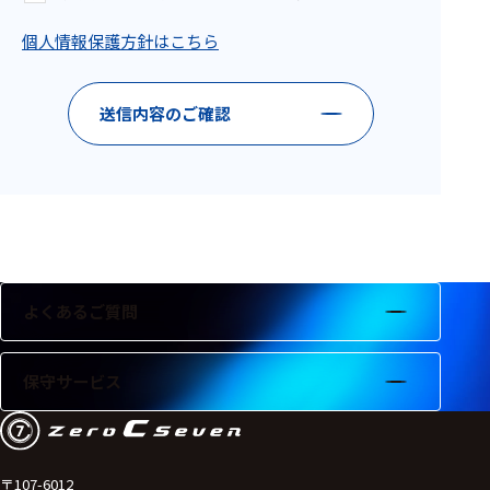
フェース
個人情報保護方針はこちら
テレメー
タ
スイッチ
送信内容のご確認
センサ・信号処
理関連
信号処理
センサ
よくあるご質問
モジュー
ル
保守サービス
アンプ
フィルタ
ソフトウ
〒107-6012