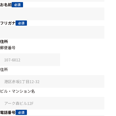
アクセ
お名前
必須
ハード
サリ・
ウェア
消耗品
類
フリガナ
必須
ワイヤレス・無
住所
線対応
郵便番号
MRI対応
住所
システム・周辺
構成
ビル・マンション名
装置本体
デバイス
電話番号
必須