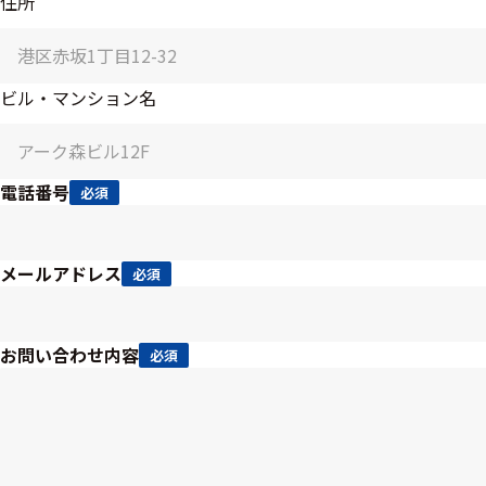
住所
装置本体
デバイス
ビル・マンション名
周辺機器
基幹シス
テム
電話番号
必須
通信・接続関連
メールアドレス
必須
刺激装置
レシーバ
お問い合わせ内容
必須
トリガー
アダプタ
コネクタ