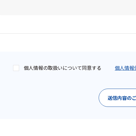
ケーブル
リード線
インター
フェース
テレメー
タ
個人情報の取扱いについて同意する
個人情報
スイッチ
センサ・信号処
送信内容の
理関連
信号処理
センサ