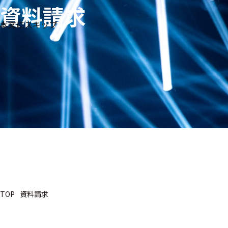
資料請求
生体
フリ
メー
本文にスキップ
信
ーワ
製品
カー
号・
ード
別
測定
検索
医
研
教
究
療
育
用
用
用
ヒ
ト・
人
動
TOP
資料請求
物