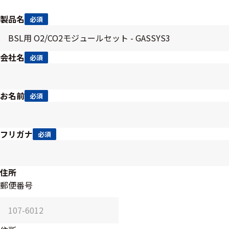
ハ
アク
ー
製品名
必須
セサ
ド
リ・
ウ
消耗
ェ
会社名
品類
必須
ア
お名前
必須
ワイヤレス・無
線対応
フリガナ
必須
MRI対応
住所
郵便番号
システム・周辺
構成