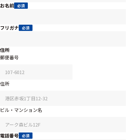
アクセ
お名前
必須
ハード
サリ・
ウェア
消耗品
類
フリガナ
必須
ワイヤレス・無
住所
線対応
郵便番号
MRI対応
住所
システム・周辺
構成
ビル・マンション名
装置本体
デバイス
電話番号
必須