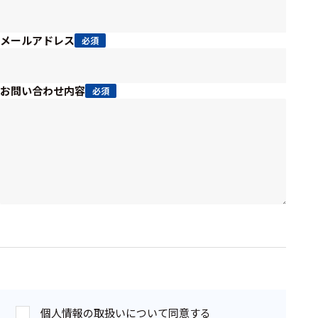
周辺機器
基幹シス
メールアドレス
必須
テム
通信・接続関連
お問い合わせ内容
必須
刺激装置
レシーバ
トリガー
アダプタ
コネクタ
ケーブル
リード線
インター
個人情報の取扱いについて同意する