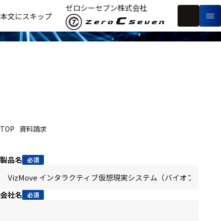
資料請求
ゼロシーセブン株式会社
フ
本文にスキップ
生
リ
メ
体
ー
ー
製
信
ワ
カ
品
号・
ー
ー
測
ド
別
定
検
索
医療用
TOP
資料請求
研究用
ヒト・人
製品名
必須
動物
教育用
会社名
必須