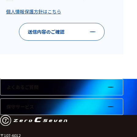
フェース
個人情報保護方針はこちら
テレメー
タ
スイッチ
送信内容のご確認
センサ・信号処
理関連
信号処理
センサ
よくあるご質問
モジュー
ル
保守サービス
アンプ
フィルタ
ソフトウ
〒107-6012