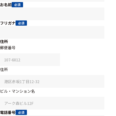
アクセ
お名前
必須
ハード
サリ・
ウェア
消耗品
類
フリガナ
必須
ワイヤレス・無
住所
線対応
郵便番号
MRI対応
住所
システム・周辺
構成
ビル・マンション名
装置本体
デバイス
電話番号
必須