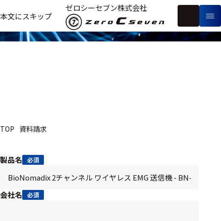
資料請求
ゼロシーセブン株式会社
フ
本文にスキップ
生
リ
メ
体
ー
ー
製
信
ワ
カ
品
号・
ー
ー
測
ド
別
定
検
索
医療用
TOP
資料請求
研究用
ヒト・人
製品名
必須
動物
教育用
会社名
必須