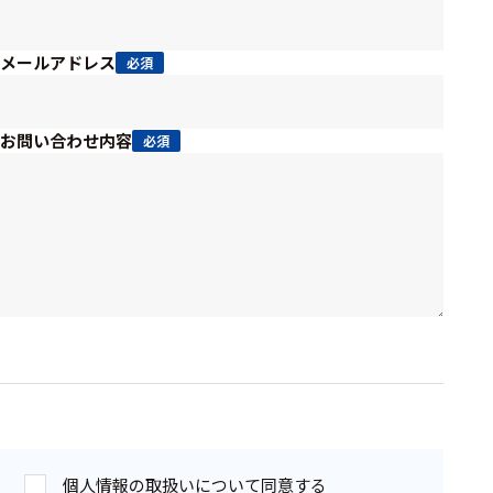
周辺機器
基幹シス
メールアドレス
必須
テム
通信・接続関連
お問い合わせ内容
必須
刺激装置
レシーバ
トリガー
アダプタ
コネクタ
ケーブル
リード線
インター
個人情報の取扱いについて同意する