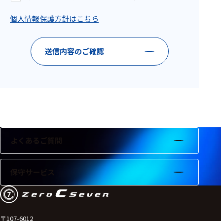
フェース
個人情報保護方針はこちら
テレメー
タ
スイッチ
送信内容のご確認
センサ・信号処
理関連
信号処理
センサ
よくあるご質問
モジュー
ル
保守サービス
アンプ
フィルタ
ソフトウ
〒107-6012