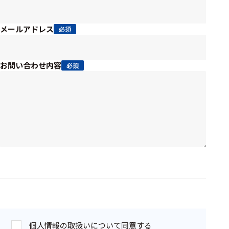
周辺機器
基幹シス
メールアドレス
必須
テム
通信・接続関連
お問い合わせ内容
必須
刺激装置
レシーバ
トリガー
アダプタ
コネクタ
ケーブル
リード線
インター
個人情報の取扱いについて同意する