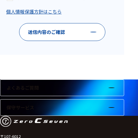
フェース
個人情報保護方針はこちら
テレメー
タ
スイッチ
送信内容のご確認
センサ・信号処
理関連
信号処理
センサ
よくあるご質問
モジュー
ル
保守サービス
アンプ
フィルタ
ソフトウ
〒107-6012