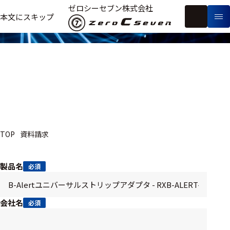
資料請求
ゼロシーセブン株式会社
フ
本文にスキップ
生
リ
メ
体
ー
ー
製
信
ワ
カ
品
号・
ー
ー
測
ド
別
定
検
索
医療用
TOP
資料請求
研究用
ヒト・人
製品名
必須
動物
教育用
会社名
必須