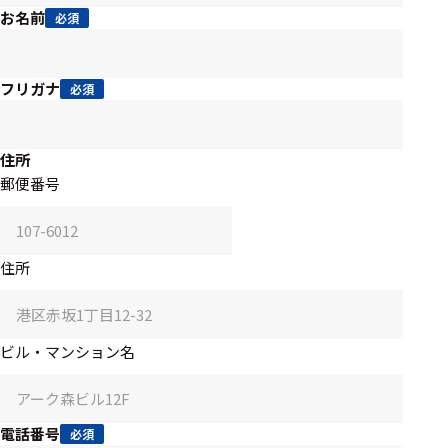
アクセ
お名前
必須
ハード
サリ・
ウェア
消耗品
類
フリガナ
必須
ワイヤレス・無
住所
線対応
郵便番号
MRI対応
住所
システム・周辺
構成
ビル・マンション名
装置本体
デバイス
電話番号
必須