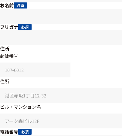
アクセ
お名前
必須
ハード
サリ・
ウェア
消耗品
類
フリガナ
必須
ワイヤレス・無
住所
線対応
郵便番号
MRI対応
住所
システム・周辺
構成
ビル・マンション名
装置本体
デバイス
電話番号
必須