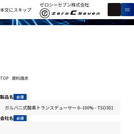
資料請求
ゼロシーセブン株式会社
フ
本文にスキップ
生
リ
メ
体
ー
ー
製
信
ワ
カ
品
号・
ー
ー
測
ド
別
定
検
索
医療用
TOP
資料請求
研究用
ヒト・人
製品名
必須
動物
教育用
会社名
必須