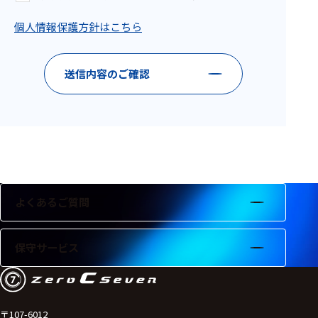
フェース
個人情報保護方針はこちら
テレメー
タ
スイッチ
送信内容のご確認
センサ・信号処
理関連
信号処理
センサ
よくあるご質問
モジュー
ル
保守サービス
アンプ
フィルタ
ソフトウ
〒107-6012