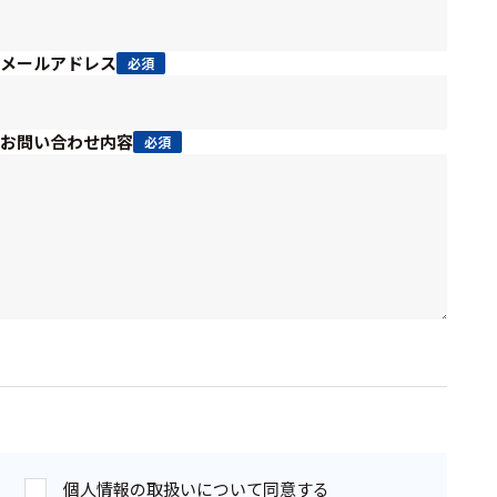
周辺機器
基幹シス
メールアドレス
必須
テム
通信・接続関連
お問い合わせ内容
必須
刺激装置
レシーバ
トリガー
アダプタ
コネクタ
ケーブル
リード線
インター
個人情報の取扱いについて同意する