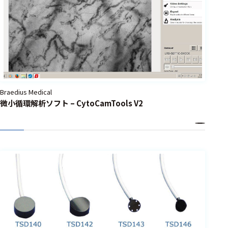
力学
運動・健
康科学
心理学・
行動科学
睡眠科学
Braedius Medical
微小循環解析ソフト – CytoCamTools V2
神経科学
測定内容
呼吸・循環・血
行動態関連
MRI画像撮
像