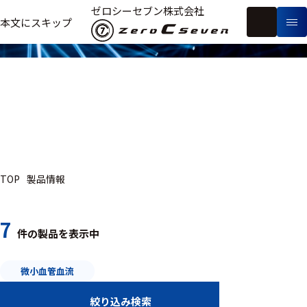
製品情報
ゼロシーセブン株式会社
フ
本文にスキップ
生
リ
メ
体
ー
ー
製
信
ワ
カ
品
号・
ー
ー
測
ド
別
定
検
索
研究用
ヒト・人
TOP
製品情報
動物
7
件の製品を表示中
研究分野
微小血管血流
医用工学
絞り込み検索