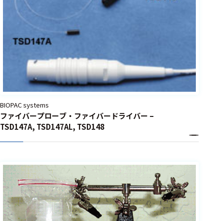
胃電図測
定
生体イン
ピーダン
ス測定
神経活動
生体信号
BIOPAC systems
計測
ファイバープローブ・ファイバードライバー –
TSD147A, TSD147AL, TSD148
事象関連
電位測定
誘発反応
測定
脳波測定
筋電図測