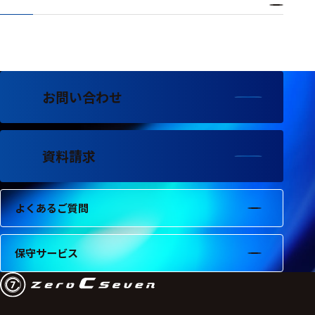
ビデオヘ
ッドイン
パルス検
査(vHIT)
お問い合わせ
バランス・運動
機能・姿勢関連
リハビリ
資料請求
足圧測定
運動測定
よくあるご質問
歩行測定
セルフケ
保守サービス
ア