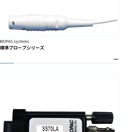
呼吸流量
測定
SPO2
連続血圧
BIOPAC systems
測定
標準プローブシリーズ
酸素化、
脱酸素化
サチュレ
ーション
測定
微小血管
血流
心拍出量
測定