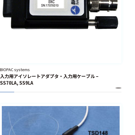
血行動態
測定
血圧測定
血流測定
NIRS
心電図測
定
BIOPAC systems
脈波(脈拍)
入力用アイソレートアダプタ・入力用ケーブル –
測定
SS70LA, SS9LA
呼吸測定
神経・筋・生体
信号・温度関連
眼電図測
定