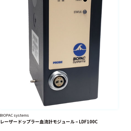
眼球運動
測定
視覚刺激
呈示
聴覚刺激
呈示
臨床検査関連
ビデオ眼
振検査
ヘッドア
ップティ
ルト検査
BIOPAC systems
平衡機能
レーザードップラー血流計モジュール – LDF100C
検査