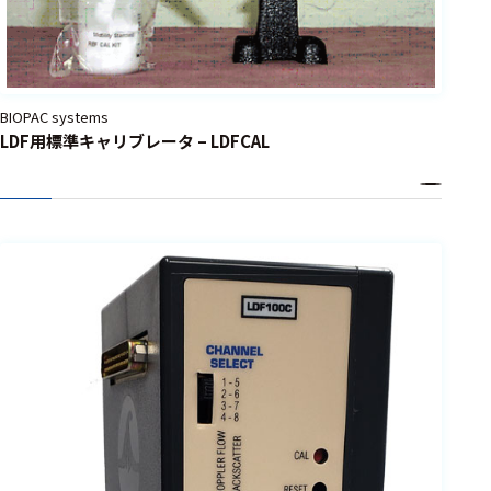
定
皮膚温度
測定
皮膚電気
BIOPAC systems
活動測定
LDF用標準キャリブレータ – LDFCAL
視線・感覚刺
激・動作解析関
連
モーショ
ンキャプ
チャ
指のトラ
ッキング
視線追尾
視線計測