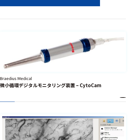
認知神経
科学
動作解析
電気生理
学的薬効
評価
中枢薬理
評価
平衡機能
Braedius Medical
検査
微小循環デジタルモニタリング装置 – CytoCam
循環動態
脳機能
生理学
生物学