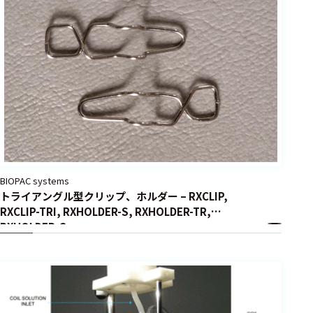
周辺機器
基幹シス
テム
通信・接続関連
刺激装置
レシーバ
トリガー
BIOPAC systems
アダプタ
トライアングル型クリップ、ホルダー – RXCLIP,
RXCLIP-TRI, RXHOLDER-S, RXHOLDER-TR,
コネクタ
RXHOLDER-G
ケーブル
リード線
インター