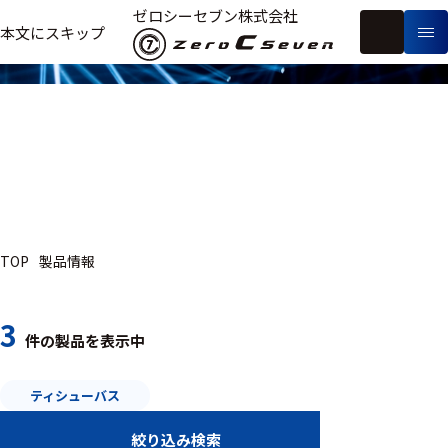
製品情報
ゼロシーセブン株式会社
フ
本文にスキップ
生
リ
メ
体
ー
ー
製
信
ワ
カ
品
号・
ー
ー
測
ド
別
定
検
索
医療用
TOP
製品情報
研究用
ヒト・人
3
件の製品を表示中
動物
教育用
ティシューバス
絞り込み検索