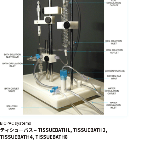
フェース
テレメー
タ
スイッチ
センサ・信号処
理関連
信号処理
センサ
モジュー
ル
アンプ
BIOPAC systems
フィルタ
ティシューバス – TISSUEBATH1, TISSUEBATH2,
ソフトウ
TISSUEBATH4, TISSUEBATH8