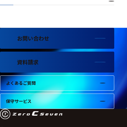
ェア
測定・計測関連
機器
握力計
お問い合わせ
ゴニオメ
ータ
資料請求
アイトラ
ッキング
プローブ
よくあるご質問
計測機器
保守サービス
トランス
デューサ