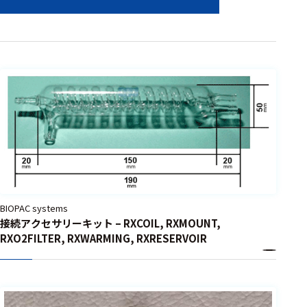
アクセ
ハード
サリ・
ウェア
消耗品
類
ワイヤレス・無
線対応
MRI対応
システム・周辺
BIOPAC systems
接続アクセサリーキット – RXCOIL, RXMOUNT,
構成
RXO2FILTER, RXWARMING, RXRESERVOIR
装置本体
デバイス