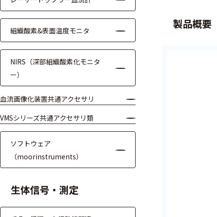
装置本体
製品概要
組織酸素&表面温度モニタ
デバイス
周辺機器
NIRS（深部組織酸素化モニタ
基幹シス
ー）
テム
血流画像化装置共通アクセサリ
通信・接続関連
VMSシリーズ共通アクセサリ類
刺激装置
ソフトウェア
レシーバ
（moorinstruments）
トリガー
生体信号・測定
アダプタ
コネクタ