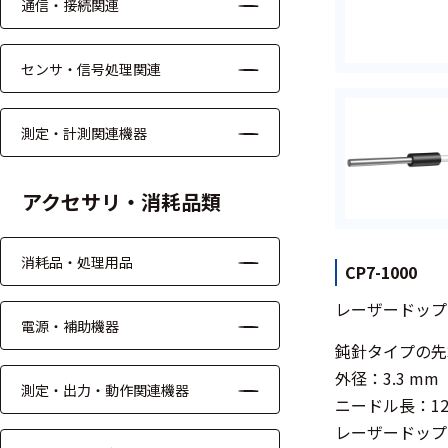
通信・接続関連
モジュー
ル
センサ・信号処理関連
アンプ
フィルタ
測定・計測関連機器
ソフトウ
ェア
アクセサリ・消耗品類
測定・計測関連
消耗品・処理用品
機器
CP7-1000
レーザードップ
握力計
電源・補助機器
鈍針タイプの先
ゴニオメ
外径：3.3 mm
ータ
測定・出力・動作関連機器
ニードル長：12.
アイトラ
レーザードップ