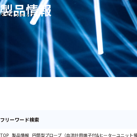
製品情報
生体
フリ
メー
本文にスキップ
信
ーワ
製品
カー
号・
ード
別
測定
検索
医
研
教
究
療
育
用
用
用
ヒ
ト・
人
動
物
フリーワード検索
TOP
製品情報
円筒型プローブ（血流計用端子付&ヒーターユニット