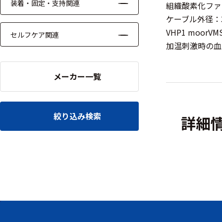
ッキング
装着・固定・支持関連
組織酸素化ファ
ケーブル外径：3
プローブ
VHP1 moor
セルフケア関連
計測機器
加温刺激時の血
トランス
デューサ
メーカー一覧
絞り込み検索
詳細
698
選
択
件
し
の
た
製
条
品
件
を
を
表
ク
示
リ
す
ア