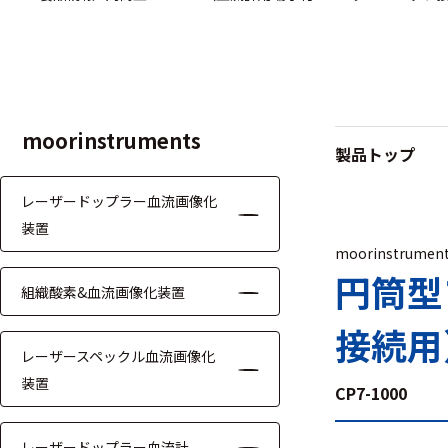
ハ
アク
ー
セサ
ド
リ・
ウ
消耗
ェ
品類
ア
moorinstruments
製品トップ
レーザードップラー血流画像化
ワイヤレス・無
線対応
装置
moorinstrumen
MRI対応
円筒型
組織酸素&血流画像化装置
接続用
レーザースペックル血流画像化
装置
CP7-1000
システム・周辺
構成
レーザードップラー血流計