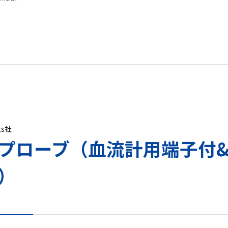
ts社
プローブ（血流計用端子付
）