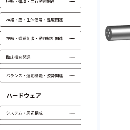
呼吸・循環・血行動態関連
ケーブル
神経・筋・生体信号・温度関連
リード線
インター
視線・感覚刺激・動作解析関連
フェース
テレメー
臨床検査関連
タ
スイッチ
バランス・運動機能・姿勢関連
センサ・信号処
ハードウェア
理関連
信号処理
システム・周辺構成
センサ