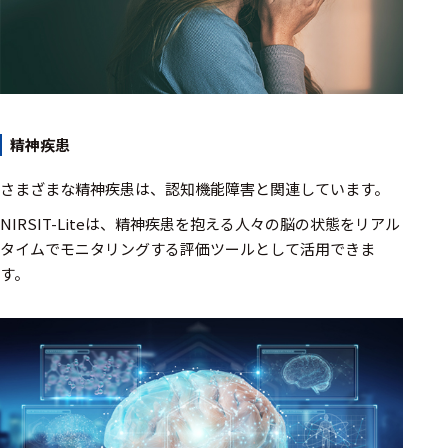
選択した条件をク
リアする
698
件
の
精神疾患
製
品
を
さまざまな精神疾患は、認知機能障害と関連しています。
表
NIRSIT-Liteは、精神疾患を抱える人々の脳の状態をリアル
示
す
タイムでモニタリングする評価ツールとして活用できま
る
す。