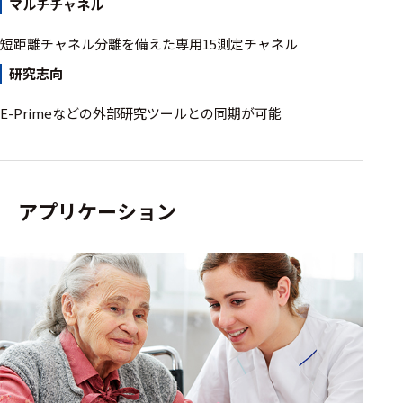
フェース
マルチチャネル
テレメー
短距離チャネル分離を備えた専用15測定チャネル
タ
研究志向
スイッチ
E-Primeなどの外部研究ツールとの同期が可能
センサ・信号処
理関連
信号処理
アプリケーション
センサ
モジュー
ル
アンプ
フィルタ
ソフトウ