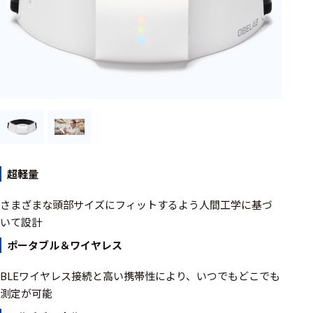
周辺機器
基幹シス
テム
通信・接続関連
刺激装置
レシーバ
トリガー
超軽量
アダプタ
さまざまな頭部サイズにフィットするよう人間工学に基づ
コネクタ
いて設計
ケーブル
ポータブル＆ワイヤレス
リード線
BLEワイヤレス接続と高い携帯性により、いつでもどこでも
測定が可能
インター