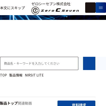
製品情報
ゼロシーセブン株式会社
フ
本文にスキップ
生
リ
メ
体
ー
ー
製
信
ワ
カ
品
号・
ー
ー
測
ド
別
定
検
索
医療用
研究用
ヒト・人
TOP
製品情報
NIRSIT LITE
動物
教育用
製品トップ
関連動画
資料請求