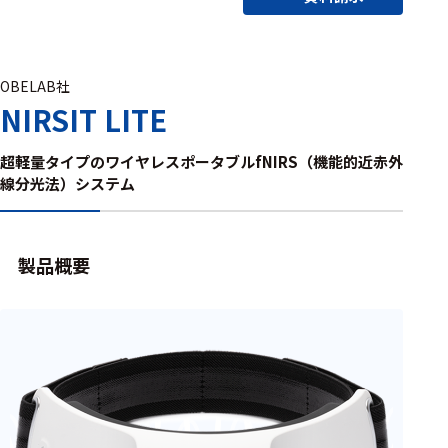
アクセ
ハード
サリ・
ウェア
消耗品
類
OBELAB社
NIRSIT LITE
ワイヤレス・無
超軽量タイプのワイヤレスポータブルfNIRS（機能的近赤外
線対応
線分光法）システム
MRI対応
製品概要
システム・周辺
構成
装置本体
デバイス