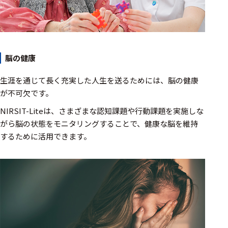
ェア
測定・計測関連
機器
脳の健康
握力計
生涯を通じて長く充実した人生を送るためには、脳の健康
ゴニオメ
が不可欠です。
ータ
NIRSIT-Liteは、さまざまな認知課題や行動課題を実施しな
アイトラ
がら脳の状態をモニタリングすることで、健康な脳を維持
ッキング
するために活用できます。
プローブ
計測機器
トランス
デューサ