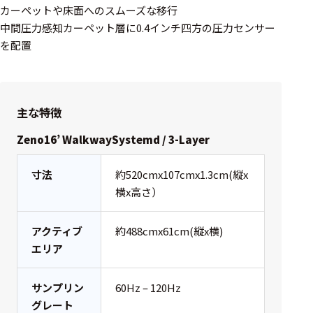
ェア
カーペットや床面へのスムーズな移行
中間圧力感知カーペット層に0.4インチ四方の圧力センサー
測定・計測関連
を配置
機器
握力計
主な特徴
ゴニオメ
ータ
Zeno16’ WalkwaySystemd / 3-Layer
アイトラ
ッキング
寸法
約520cmx107cmx1.3cm(縦x
横x高さ）
プローブ
計測機器
アクティブ
約488cmx61cm(縦x横)
エリア
トランス
デューサ
サンプリン
60Hz – 120Hz
グレート