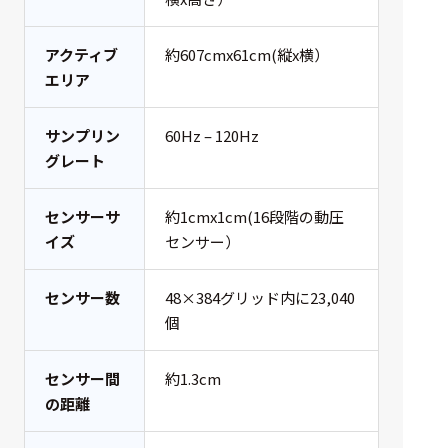
アクティブ
約607cmx61cm(縦x横）
エリア
サンプリン
60Hz – 120Hz
グレート
センサーサ
約1cmx1cm(16段階の動圧
イズ
センサー）
センサー数
48×384グリッド内に23,040
個
センサー間
約1.3cm
の距離