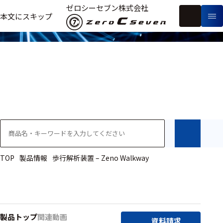
製品情報
ゼロシーセブン株式会社
フ
本文にスキップ
生
リ
メ
体
ー
ー
製
信
ワ
カ
品
号・
ー
ー
測
ド
別
定
検
索
医療用
研究用
ヒト・人
TOP
製品情報
歩行解析装置 – Zeno Walkway
動物
教育用
製品トップ
関連動画
資料請求