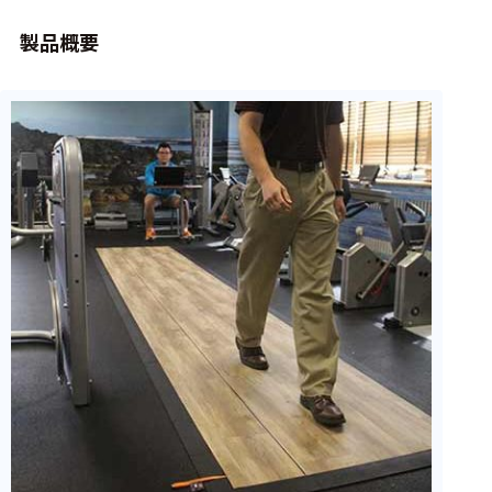
周辺機器
製品概要
基幹シス
テム
通信・接続関連
刺激装置
レシーバ
トリガー
アダプタ
コネクタ
ケーブル
リード線
インター