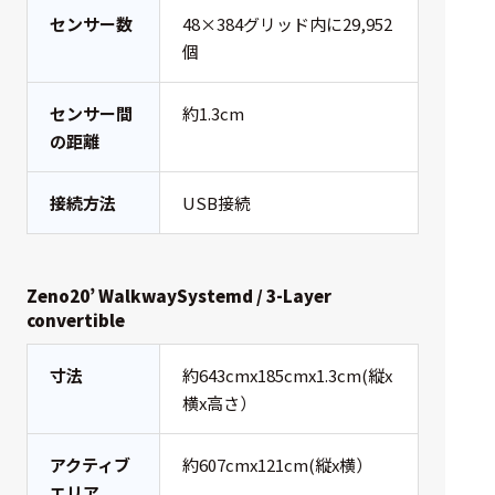
センサー数
48×384グリッド内に29,952
個
センサー間
約1.3cm
の距離
接続方法
USB接続
Zeno20’ WalkwaySystemd / 3-Layer
convertible
寸法
約643cmx185cmx1.3cm(縦x
横x高さ）
アクティブ
約607cmx121cm(縦x横）
エリア