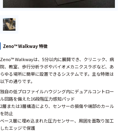
フェース
テレメー
タ
スイッチ
センサ・信号処
Zeno™ Walkway 特徴
理関連
Zeno™ Walkwayは、5分以内に展開でき、クリニック、病
信号処理
院、教室、歩行分析ラボやバイオメカニクスラボなど、あ
らゆる場所に簡単に設置できるシステムです。主な特徴は
センサ
以下の通りです。
モジュー
独自の低プロファイルハウジング内にデュアルコントロー
ル
ル回路を備えた16段階圧力感知パッド
アンプ
2層または3層構造により、センサーの損傷や端部のカール
を防止
フィルタ
ベース層に埋め込まれた圧力センサー、周囲を面取り加工
ソフトウ
したエッジで保護