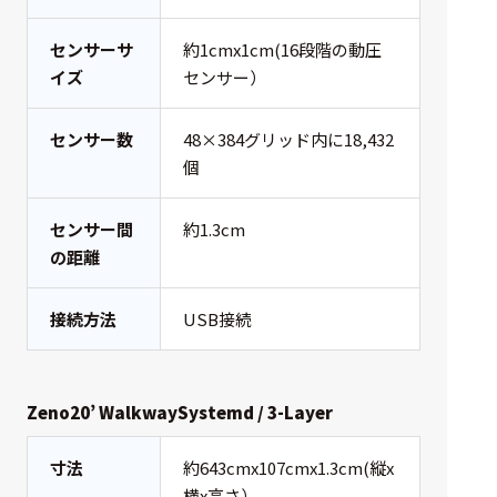
選択した条件をク
リアする
センサーサ
約1cmx1cm(16段階の動圧
イズ
センサー）
698
件
センサー数
48×384グリッド内に18,432
の
製
個
品
を
表
センサー間
約1.3cm
示
の距離
す
る
接続方法
USB接続
Zeno20’ WalkwaySystemd / 3-Layer
寸法
約643cmx107cmx1.3cm(縦x
横x高さ）