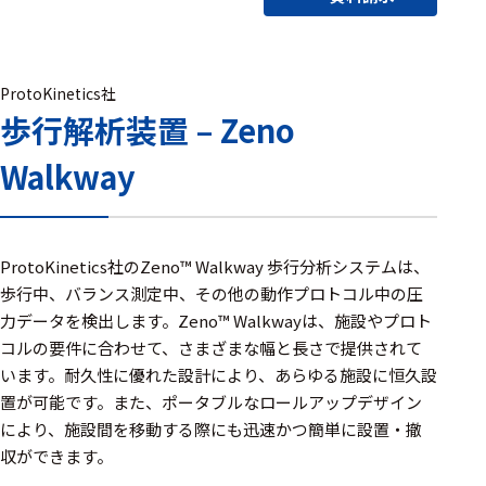
アクセ
ハード
サリ・
ウェア
消耗品
類
ProtoKinetics社
歩行解析装置 – Zeno
Walkway
ワイヤレス・無
線対応
MRI対応
ProtoKinetics社のZeno™ Walkway 歩行分析システムは、
歩行中、バランス測定中、その他の動作プロトコル中の圧
力データを検出します。Zeno™ Walkwayは、施設やプロト
システム・周辺
コルの要件に合わせて、さまざまな幅と長さで提供されて
構成
います。耐久性に優れた設計により、あらゆる施設に恒久設
置が可能です。また、ポータブルなロールアップデザイン
装置本体
により、施設間を移動する際にも迅速かつ簡単に設置・撤
デバイス
収ができます。