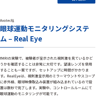
アクセ
ハード
サリ・
ウェア
消耗品
類
Avotec社
眼球運動モニタリングシステ
ム – Real Eye
ワイヤレス・無
線対応
MRI対応
fMRIの実験で、被験者が呈示された視刺激を見ているかど
うかを確認することは非常に大切です。望遠レンズを使用
することも一案ですが、セットアップに時間がかかりま
システム・周辺
す。RealEyeは、視刺激呈示用のミラーマウントやスコープ
構成
に赤外線、眼球映像取込み装置が組み込まれているので設
置は数秒で完了します。実験中、コントロールルームにて
装置本体
眼球運動のモニタリングが可能です。
デバイス