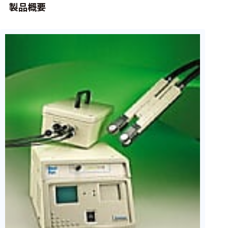
周辺機器
製品概要
基幹シス
テム
通信・接続関連
刺激装置
レシーバ
トリガー
アダプタ
コネクタ
ケーブル
リード線
インター