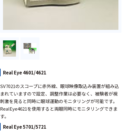
フェース
テレメー
タ
スイッチ
センサ・信号処
理関連
信号処理
Real Eye 4601/4621
センサ
SV7021のスコープに赤外線、眼球映像取込み装置が組み込
モジュー
まれていますので設定、調整作業は必要なく、被験者が視
ル
刺激を見ると同時に眼球運動のモニタリングが可能です。
アンプ
RealEye4621を使用すると両眼同時にモニタリングできま
す。
フィルタ
Real Eye 5701/5721
ソフトウ