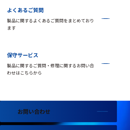
選択した条件をク
よくあるご質問
リアする
製品に関するよくあるご質問をまとめており
698
ます
件
の
製
品
保守サービス
を
表
製品に関するご質問・修理に関するお問い合
示
す
わせはこちらから
る
お問い合わせ