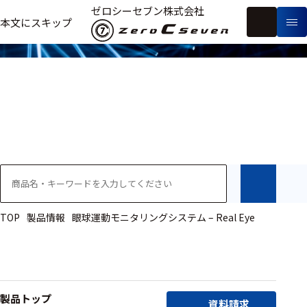
製品情報
ゼロシーセブン株式会社
フ
本文にスキップ
生
リ
メ
体
ー
ー
製
信
ワ
カ
品
号・
ー
ー
測
ド
別
定
検
索
医療用
研究用
ヒト・人
TOP
製品情報
眼球運動モニタリングシステム – Real Eye
動物
教育用
製品トップ
資料請求