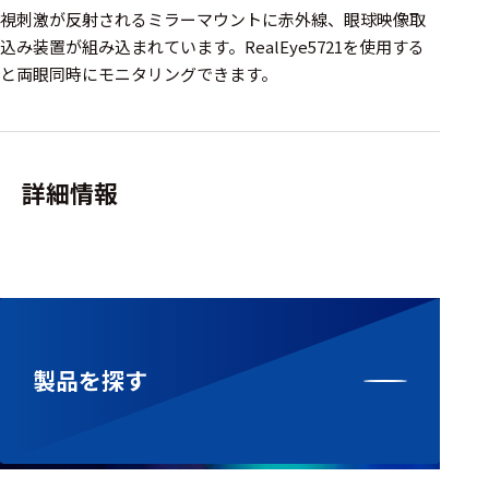
ェア
視刺激が反射されるミラーマウントに赤外線、眼球映像取
込み装置が組み込まれています。RealEye5721を使用する
測定・計測関連
と両眼同時にモニタリングできます。
機器
握力計
ゴニオメ
詳細情報
ータ
アイトラ
ッキング
プローブ
計測機器
製品を探す
トランス
デューサ