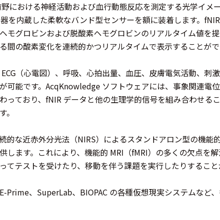
前頭前野における神経活動および血行動態反応を測定する光学イメ
出器を内蔵した柔軟なバンド型センサーを額に装着します。fNI
ヘモグロビンおよび脱酸素ヘモグロビンのリアルタイム値を提
る間の酸素変化を連続的かつリアルタイムで表示することがで
タは、ECG（心電図）、呼吸、心拍出量、血圧、皮膚電気活動、
が可能です。AcqKnowledge ソフトウェアには、事象関連
わっており、fNIR データと他の生理学的信号を組み合わせる
す。
 は、連続的な近赤外分光法（NIRS）によるスタンドアロン型の
供します。これにより、機能的 MRI（fMRI）の多くの欠点
ってテストを受けたり、移動を伴う課題を実行したりすること
-Prime、SuperLab、BIOPAC の各種仮想現実システ