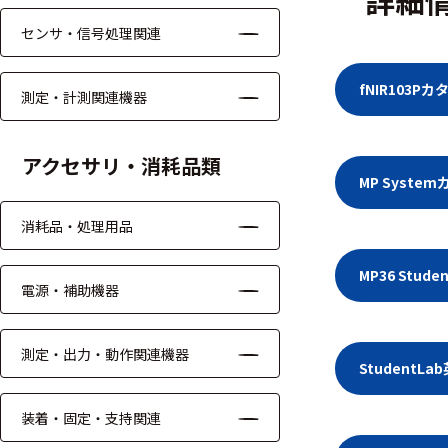
る
す
センサ・信号処理関連
る
fNIR103
測定・計測関連機器
アクセサリ・消耗品類
MP Syst
消耗品・処理用品
MP36 Stu
電源・補助機器
測定・出力・動作関連機器
Student
装着・固定・支持関連