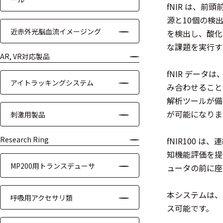
fNIR は、
装置本体
源と10個の検
近赤外光脳血流イメージング
を検出し、酸化
デバイス
な課題を実行す
周辺機器
AR, VR対応製品
fNIR デー
基幹シス
アイトラッキングシステム
み合わせること
テム
解析ツールが備
通信・接続関連
が可能になりま
刺激用製品
刺激装置
Research Ring
fNIR100
知機能評価を提
レシーバ
MP200用トランスデューサ
ュータの前に座
トリガー
本システムは、E
呼吸用アクセサリ類
アダプタ
ス可能です。
コネクタ