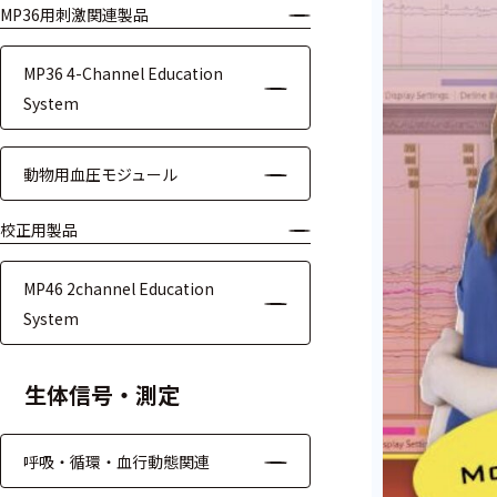
MP36用刺激関連製品
モジュー
ル
MP36 4-Channel Education
アンプ
System
フィルタ
動物用血圧モジュール
ソフトウ
ェア
校正用製品
測定・計測関連
MP46 2channel Education
機器
System
握力計
生体信号・測定
ゴニオメ
ータ
呼吸・循環・血行動態関連
アイトラ