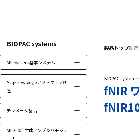
ハ
アク
ー
セサ
ド
リ・
ウ
消耗
ェ
品類
ア
BIOPAC systems
製品トップ
関連
MP System基本システム
ワイヤレス・無
線対応
BIOPAC system
Acqknowledgeソフトウェア関
MRI対応
fNI
連
fNIR1
テレメータ製品
システム・周辺
MP200用生体アンプ及びモジュ
構成
ール