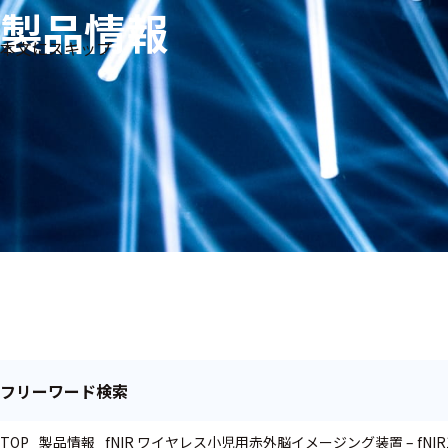
製品情報
生体
フリ
メー
本文にスキップ
信
ーワ
製品
カー
号・
ード
別
測定
検索
医
研
教
究
療
育
用
用
用
ヒ
ト・
人
動
物
フリーワード検索
TOP
製品情報
fNIR ワイヤレス小児用赤外脳イメージング装置 – fNIR1