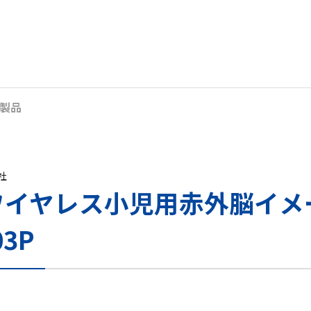
製品
s社
R ワイヤレス小児用赤外脳イメ
03P