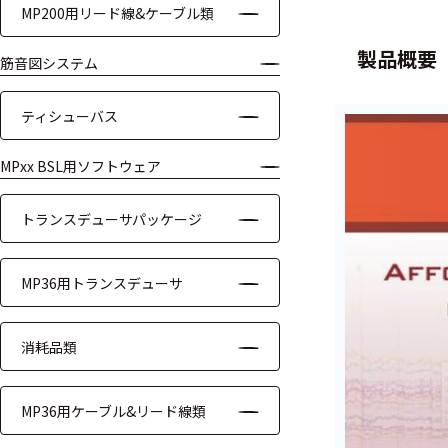
MP200用リード線&ケーブル類
ケーブル
製品概要
筋音図システム
リード線
ティシューバス
インター
フェース
MPxx BSL用ソフトウェア
テレメー
タ
トランスデューサパッケージ
スイッチ
MP36用トランスデューサ
センサ・信号処
理関連
消耗品類
信号処理
MP36用ケーブル&リード線類
センサ