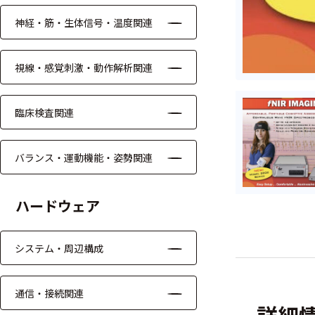
ッキング
神経・筋・生体信号・温度関連
プローブ
計測機器
視線・感覚刺激・動作解析関連
トランス
デューサ
臨床検査関連
バランス・運動機能・姿勢関連
698
選
択
件
ハードウェア
し
の
た
製
条
品
システム・周辺構成
件
を
を
表
ク
示
通信・接続関連
リ
す
詳細
ア