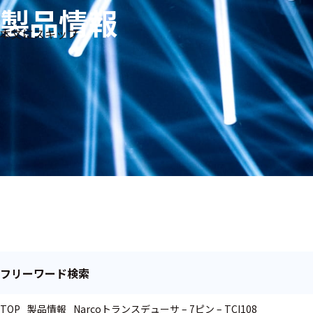
製品情報
生体
フリ
メー
本文にスキップ
信
ーワ
製品
カー
号・
ード
別
測定
検索
医
研
教
究
療
育
用
用
用
ヒ
ト・
人
動
物
フリーワード検索
TOP
製品情報
Narcoトランスデューサ – 7ピン – TCI108