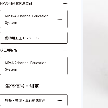
MP36用刺激関連製品
モジュー
ル
MP36 4-Channel Education
アンプ
System
フィルタ
動物用血圧モジュール
ソフトウ
ェア
校正用製品
測定・計測関連
MP46 2channel Education
機器
System
握力計
生体信号・測定
ゴニオメ
ータ
呼吸・循環・血行動態関連
アイトラ