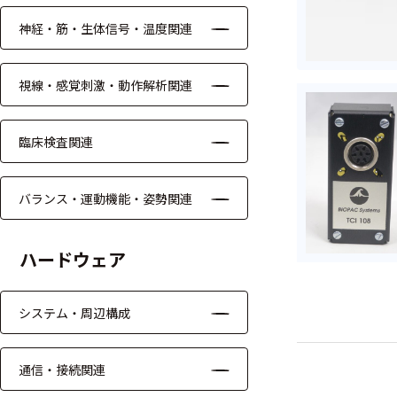
ッキング
神経・筋・生体信号・温度関連
プローブ
計測機器
視線・感覚刺激・動作解析関連
トランス
デューサ
臨床検査関連
バランス・運動機能・姿勢関連
698
選
択
件
ハードウェア
し
の
た
製
条
品
システム・周辺構成
件
を
を
表
ク
示
通信・接続関連
リ
す
ア