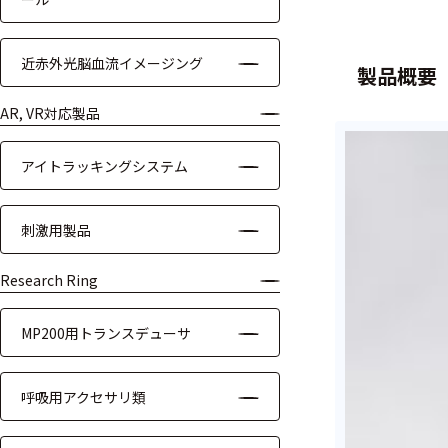
装置本体
近赤外光脳血流イメージング
デバイス
製品概要
周辺機器
AR, VR対応製品
基幹シス
アイトラッキングシステム
テム
通信・接続関連
刺激用製品
刺激装置
Research Ring
レシーバ
MP200用トランスデューサ
トリガー
呼吸用アクセサリ類
アダプタ
コネクタ