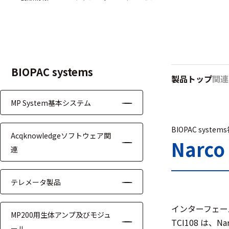
ハ
アク
ー
セサ
ド
リ・
ウ
消耗
ェ
品類
ア
BIOPAC systems
製品トップ
関連
MP System基本システム
ワイヤレス・無
線対応
BIOPAC system
Acqknowledgeソフトウェア関
MRI対応
Narc
連
テレメータ製品
システム・周辺
インターフェース
MP200用生体アンプ及びモジュ
構成
TCI108 は、
ール