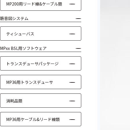
MP200用リード線&ケーブル類
ケーブル
筋音図システム
リード線
ティシューバス
インター
フェース
MPxx BSL用ソフトウェア
テレメー
タ
トランスデューサパッケージ
スイッチ
MP36用トランスデューサ
センサ・信号処
理関連
消耗品類
信号処理
MP36用ケーブル&リード線類
センサ