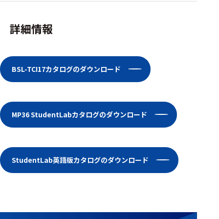
フェース
テレメー
詳細情報
タ
スイッチ
BSL-TCI17カタログのダウンロード
センサ・信号処
理関連
信号処理
MP36 StudentLabカタログのダウンロード
センサ
モジュー
ル
StudentLab英語版カタログのダウンロード
アンプ
フィルタ
ソフトウ