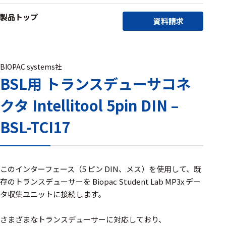
アクセ
製品トップ
ハード
サリ・
資料請求
ウェア
消耗品
類
BIOPAC systems社
BSL用 トランスデューサコネ
ワイヤレス・無
線対応
クタ Intellitool 5pin DIN –
MRI対応
BSL-TCI17
システム・周辺
構成
このインターフェース（5 ピン DIN、メス）を使用して、既
存のトランスデューサーを Biopac Student Lab MP3x デー
装置本体
タ収集ユニットに接続します。
デバイス
さまざまなトランスデューサーに対応しており、