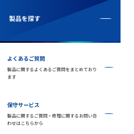
ェア
測定・計測関連
製品を探す
機器
握力計
ゴニオメ
ータ
よくあるご質問
アイトラ
製品に関するよくあるご質問をまとめており
ッキング
ます
プローブ
計測機器
保守サービス
トランス
デューサ
製品に関するご質問・修理に関するお問い合
わせはこちらから