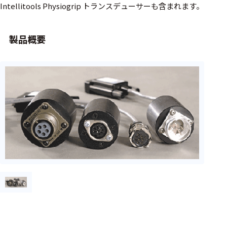
周辺機器
Intellitools Physiogrip トランスデューサーも含まれます。
基幹シス
テム
製品概要
通信・接続関連
刺激装置
レシーバ
トリガー
アダプタ
コネクタ
ケーブル
リード線
インター