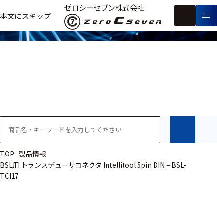
製品情報
ゼロシーセブン株式会社
フ
本文にスキップ
生
リ
メ
体
ー
ー
製
信
ワ
カ
品
号・
ー
ー
測
ド
別
定
検
索
医療用
研究用
ヒト・人
TOP
製品情報
BSL用 トランスデューサコネクタ Intellitool 5pin DIN – BSL-
動物
TCI17
教育用