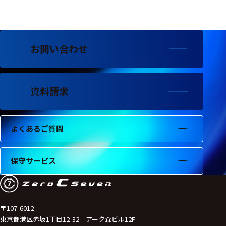
選択した条件をク
リアする
698
お問い合わせ
件
の
製
品
資料請求
を
表
示
す
よくあるご質問
る
保守サービス
〒107-6012
東京都港区赤坂1丁目12-32 アーク森ビル12F